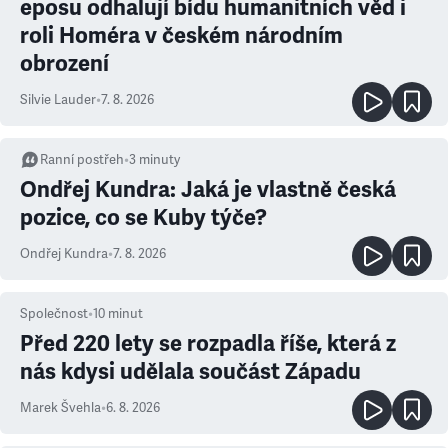
eposu odhalují bídu humanitních věd i
roli Homéra v českém národním
obrození
Silvie Lauder
•
7. 8. 2026
Ranní postřeh
•
3
minuty
Ondřej Kundra: Jaká je vlastně česká
pozice, co se Kuby týče?
Ondřej Kundra
•
7. 8. 2026
Společnost
•
10
minut
Před 220 lety se rozpadla říše, která z
nás kdysi udělala součást Západu
Marek Švehla
•
6. 8. 2026