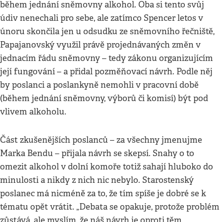
během jednání sněmovny alkohol. Oba si tento svůj
údiv nenechali pro sebe, ale zatímco Spencer letos v
únoru skončila jen u odsudku ze sněmovního řečniště,
Papajanovský využil právě projednávaných změn v
jednacím řádu sněmovny – tedy zákonu organizujícím
její fungování – a přidal pozměňovací návrh. Podle něj
by poslanci a poslankyně nemohli v pracovní době
(během jednání sněmovny, výborů či komisí) být pod
vlivem alkoholu.
Část zkušenějších poslanců – za všechny jmenujme
Marka Bendu – přijala návrh se skepsí. Snahy o to
omezit alkohol v dolní komoře totiž sahají hluboko do
minulosti a nikdy z nich nic nebylo. Starostenský
poslanec má nicméně za to, že tím spíše je dobré se k
tématu opět vrátit. „Debata se opakuje, protože problém
zůstává, ale myslím, že náš návrh je oproti těm