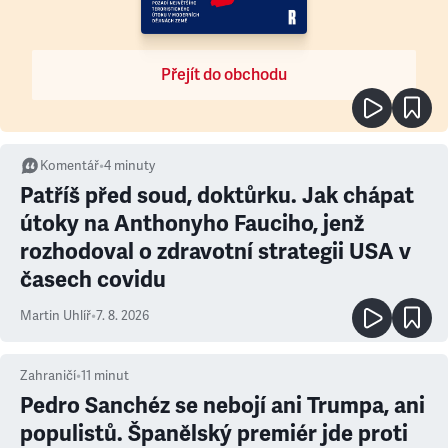
Přejít do obchodu
Komentář
•
4
minuty
Patříš před soud, doktůrku. Jak chápat
útoky na Anthonyho Fauciho, jenž
rozhodoval o zdravotní strategii USA v
časech covidu
Martin Uhlíř
•
7. 8. 2026
Zahraničí
•
11
minut
Pedro Sanchéz se nebojí ani Trumpa, ani
populistů. Španělský premiér jde proti