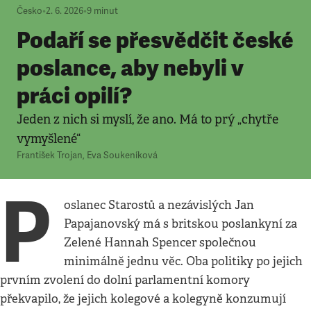
Česko
•
2. 6. 2026
•
9
minut
Podaří se přesvědčit české
poslance, aby nebyli v
práci opilí?
Jeden z nich si myslí, že ano. Má to prý „chytře
vymyšlené“
František Trojan
,
Eva Soukeníková
P
oslanec Starostů a nezávislých Jan
Papajanovský má s britskou poslankyní za
Zelené Hannah Spencer společnou
minimálně jednu věc. Oba politiky po jejich
prvním zvolení do dolní parlamentní komory
překvapilo, že jejich kolegové a kolegyně konzumují