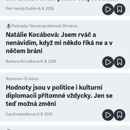
Petr Horký
•
Dublin
•
6. 8. 2026
Podcasty
:
Tekutá společnost
•
39 minut
Natálie Kocábová: Jsem rváč a
nenávidím, když mi někdo říká ne a v
něčem brání
Barbora Kroužková
•
6. 8. 2026
Rozhovor
•
12
minut
Hodnoty jsou v politice i kulturní
diplomacii přítomné vždycky. Jen se
teď možná změní
Eva Soukeníková
•
6. 8. 2026