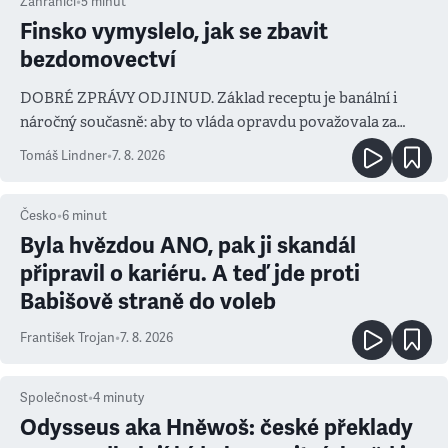
Zahraničí
•
5
minut
Finsko vymyslelo, jak se zbavit
bezdomovectví
DOBRÉ ZPRÁVY ODJINUD. Základ receptu je banální i
náročný současně: aby to vláda opravdu považovala za
prioritu
Tomáš Lindner
•
7. 8. 2026
Česko
•
6
minut
Byla hvězdou ANO, pak ji skandál
připravil o kariéru. A teď jde proti
Babišově straně do voleb
František Trojan
•
7. 8. 2026
Společnost
•
4
minuty
Odysseus aka Hněwoš: české překlady