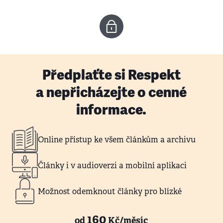
Předplaťte si Respekt
a nepřicházejte o cenné
informace.
Online přístup ke všem článkům a archivu
Články i v audioverzi a mobilní aplikaci
Možnost odemknout články pro blízké
160
od
Kč/měsíc