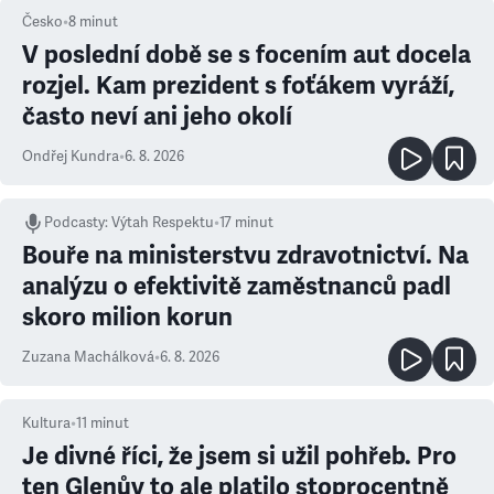
Česko
•
8
minut
V poslední době se s focením aut docela
rozjel. Kam prezident s foťákem vyráží,
často neví ani jeho okolí
Ondřej Kundra
•
6. 8. 2026
Podcasty
:
Výtah Respektu
•
17 minut
Bouře na ministerstvu zdravotnictví. Na
analýzu o efektivitě zaměstnanců padl
skoro milion korun
Zuzana Machálková
•
6. 8. 2026
Kultura
•
11
minut
Je divné říci, že jsem si užil pohřeb. Pro
ten Glenův to ale platilo stoprocentně