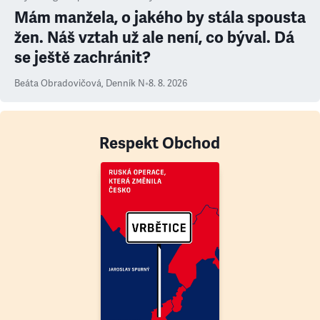
Mám manžela, o jakého by stála spousta
žen. Náš vztah už ale není, co býval. Dá
se ještě zachránit?
Beáta Obradovičová
,
Denník N
•
8. 8. 2026
Respekt Obchod