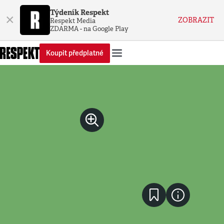
Týdeník Respekt
×
ZOBRAZIT
Respekt Media
ZDARMA - na Google Play
Koupit předplatné