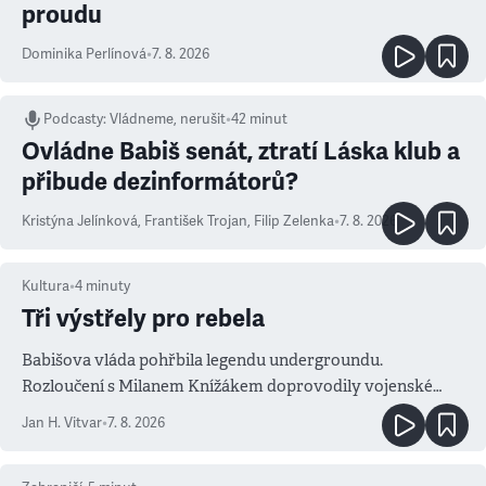
proudu
Dominika Perlínová
•
7. 8. 2026
Podcasty
:
Vládneme, nerušit
•
42 minut
Ovládne Babiš senát, ztratí Láska klub a
přibude dezinformátorů?
Kristýna Jelínková
,
František Trojan
,
Filip Zelenka
•
7. 8. 2026
Kultura
•
4
minuty
Tři výstřely pro rebela
Babišova vláda pohřbila legendu undergroundu.
Rozloučení s Milanem Knížákem doprovodily vojenské
salvy i kritika pokrokářů
Jan H. Vitvar
•
7. 8. 2026