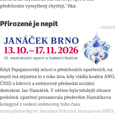
předchozím vymyšlený chytřeji,“ říká.
Přirozené je nepít
↓ INZERCE
Když Papajanovský mluví o předchozích opatřeních, na
mysli má zejména to z roku 2014, kdy vládla koalice ANO,
ČSSD a lidovců a sněmovně předsedal sociální
demokrat Jan Hamáček. V něčem byla tehdejší situace
podobná: opatření prosazovala především Hamáčkova
kolegyně z vedení sněmovny, toho času
místopředsedkyně Jaroslava Pokorná Jermanová (ANO).