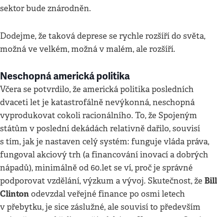
sektor bude znárodněn.
Dodejme, že taková deprese se rychle rozšíří do světa,
možná ve velkém, možná v malém, ale rozšíří.
Neschopná americká politika
Včera se potvrdilo, že americká politika posledních
dvaceti let je katastrofálně nevýkonná, neschopná
vyprodukovat cokoli racionálního. To, že Spojeným
státům v poslední dekádách relativně dařilo, souvisí
s tím, jak je nastaven celý systém: funguje vláda práva,
fungoval akciový trh (a financování inovací a dobrých
nápadů), minimálně od 60.let se ví, proč je správné
Bill
podporovat vzdělání, výzkum a vývoj. Skutečnost, že
Clinton
odevzdal veřejné finance po osmi letech
v přebytku, je sice záslužné, ale souvisí to především