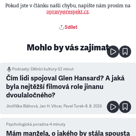
Pokud jste v článku našli chybu, napište nám prosím na
opravy@respekt.cz
.
Sdílet
Mohlo by vás zajímat
Podcasty
:
Dělníci kultury
•
52 minut
Čím lidi spojoval Glen Hansard? A jaká
byla nejtěžší filmová role jinanu
dvoulaločného?
Jindřiška Bláhová
,
Jan H. Vitvar
,
Pavel Turek
•
8. 8. 2026
Psychologická poradna
•
4
minuty
Mám manžela, o jakého by stála spousta