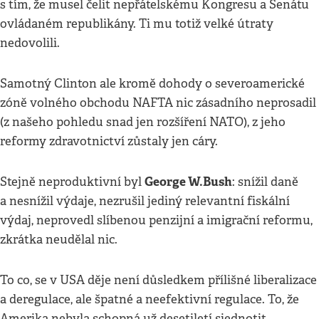
s tím, že musel čelit nepřátelskému Kongresu a Senátu
ovládaném republikány. Ti mu totiž velké útraty
nedovolili.
Samotný Clinton ale kromě dohody o severoamerické
zóně volného obchodu NAFTA nic zásadního neprosadil
(z našeho pohledu snad jen rozšíření NATO), z jeho
reformy zdravotnictví zůstaly jen cáry.
George W.Bush
Stejně neproduktivní byl
: snížil daně
a nesnížil výdaje, nezrušil jediný relevantní fiskální
výdaj, neprovedl slíbenou penzijní a imigrační reformu,
zkrátka neudělal nic.
To co, se v USA děje není důsledkem přílišné liberalizace
a deregulace, ale špatné a neefektivní regulace. To, že
Amerika nebyla schopná už desetiletí sjednotit