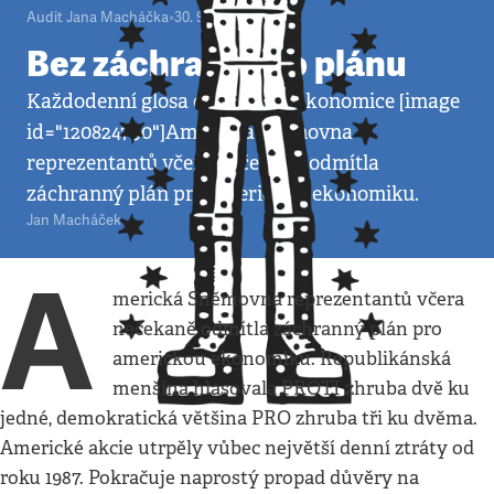
Audit Jana Macháčka
•
30. 9. 2008
•
5
minut
Bez záchranného plánu
Každodenní glosa o politice a ekonomice [image
id="120824790"]Americká sněmovna
reprezentantů včera nečekaně odmítla
záchranný plán pro americkou ekonomiku.
Jan Macháček
A
merická Sněmovna reprezentantů včera
nečekaně odmítla záchranný plán pro
americkou ekonomiku. Republikánská
menšina hlasovala PROTI zhruba dvě ku
jedné, demokratická většina PRO zhruba tři ku dvěma.
Americké akcie utrpěly vůbec největší denní ztráty od
roku 1987. Pokračuje naprostý propad důvěry na