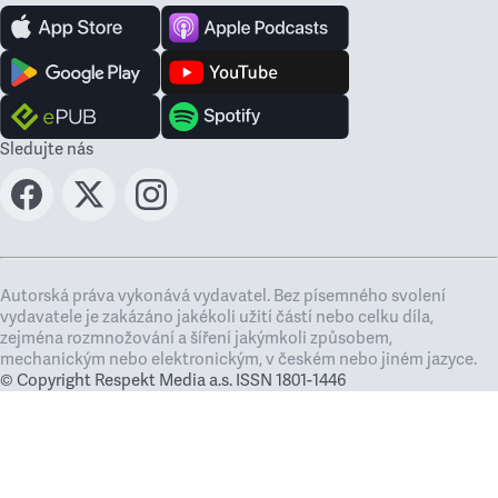
Sledujte nás
Autorská práva vykonává vydavatel. Bez písemného svolení
vydavatele je zakázáno jakékoli užití částí nebo celku díla,
zejména rozmnožování a šíření jakýmkoli způsobem,
mechanickým nebo elektronickým, v českém nebo jiném jazyce.
© Copyright Respekt Media a.s. ISSN 1801-1446