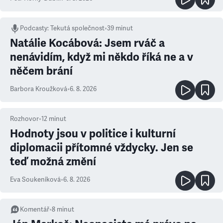
Podcasty
:
Tekutá společnost
•
39 minut
Natálie Kocábová: Jsem rváč a
nenávidím, když mi někdo říká ne a v
něčem brání
Barbora Kroužková
•
6. 8. 2026
Rozhovor
•
12
minut
Hodnoty jsou v politice i kulturní
diplomacii přítomné vždycky. Jen se
teď možná změní
Eva Soukeníková
•
6. 8. 2026
Komentář
•
8
minut