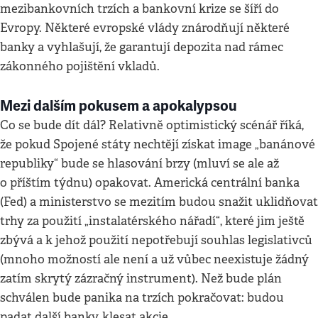
mezibankovních trzích a bankovní krize se šíří do
Evropy. Některé evropské vlády znárodňují některé
banky a vyhlašují, že garantují depozita nad rámec
zákonného pojištění vkladů.
Mezi dalším pokusem a apokalypsou
Co se bude dít dál? Relativně optimistický scénář říká,
že pokud Spojené státy nechtějí získat image „banánové
republiky“ bude se hlasování brzy (mluví se ale až
o příštím týdnu) opakovat. Americká centrální banka
(Fed) a ministerstvo se mezitím budou snažit uklidňovat
trhy za použití „instalatérského nářadí“, které jim ještě
zbývá a k jehož použití nepotřebují souhlas legislativců
(mnoho možností ale není a už vůbec neexistuje žádný
zatím skrytý zázračný instrument). Než bude plán
schválen bude panika na trzích pokračovat: budou
padat další banky, klesat akcie…