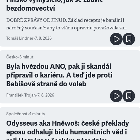
bezdomovectví
DOBRÉ ZPRÁVY ODJINUD. Základ receptu je banální i
náročný současně: aby to vláda opravdu považovala za
prioritu
Tomáš Lindner
•
7. 8. 2026
Česko
•
6
minut
Byla hvězdou ANO, pak ji skandál
připravil o kariéru. A teď jde proti
Babišově straně do voleb
František Trojan
•
7. 8. 2026
Společnost
•
4
minuty
Odysseus aka Hněwoš: české překlady
eposu odhalují bídu humanitních věd i