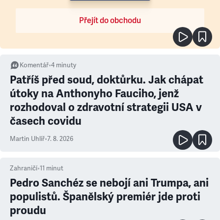
Přejít do obchodu
Komentář
•
4
minuty
Patříš před soud, doktůrku. Jak chápat
útoky na Anthonyho Fauciho, jenž
rozhodoval o zdravotní strategii USA v
časech covidu
Martin Uhlíř
•
7. 8. 2026
Zahraničí
•
11
minut
Pedro Sanchéz se nebojí ani Trumpa, ani
populistů. Španělský premiér jde proti
proudu