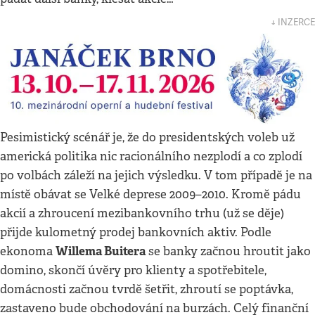
↓ INZERCE
Pesimistický scénář je, že do presidentských voleb už
americká politika nic racionálního nezplodí a co zplodí
po volbách záleží na jejich výsledku. V tom případě je na
místě obávat se Velké deprese 2009–2010. Kromě pádu
akcií a zhroucení mezibankovního trhu (už se děje)
přijde kulometný prodej bankovních aktiv. Podle
Willema Buitera
ekonoma
se banky začnou hroutit jako
domino, skončí úvěry pro klienty a spotřebitele,
domácnosti začnou tvrdě šetřit, zhroutí se poptávka,
zastaveno bude obchodování na burzách. Celý finanční