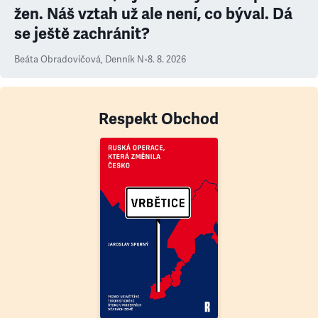
žen. Náš vztah už ale není, co býval. Dá
se ještě zachránit?
Beáta Obradovičová
,
Denník N
•
8. 8. 2026
Respekt Obchod