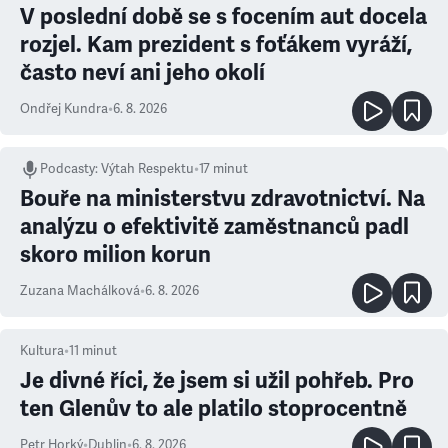
V poslední době se s focením aut docela
rozjel. Kam prezident s foťákem vyráží,
často neví ani jeho okolí
Ondřej Kundra
•
6. 8. 2026
Podcasty
:
Výtah Respektu
•
17 minut
Bouře na ministerstvu zdravotnictví. Na
analýzu o efektivitě zaměstnanců padl
skoro milion korun
Zuzana Machálková
•
6. 8. 2026
Kultura
•
11
minut
Je divné říci, že jsem si užil pohřeb. Pro
ten Glenův to ale platilo stoprocentně
Petr Horký
•
Dublin
•
6. 8. 2026