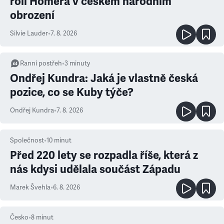
roli Homéra v českém národním
obrození
Silvie Lauder
•
7. 8. 2026
Ranní postřeh
•
3
minuty
Ondřej Kundra: Jaká je vlastně česká
pozice, co se Kuby týče?
Ondřej Kundra
•
7. 8. 2026
Společnost
•
10
minut
Před 220 lety se rozpadla říše, která z
nás kdysi udělala součást Západu
Marek Švehla
•
6. 8. 2026
Česko
•
8
minut