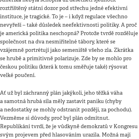
roztříštěný státní dozor pod střechu jedné efektivní
instituce, je tragické. To je – i když regulace všechno
nevyřeší – také důsledek neefektivnosti politiky. A proč
je americká politika neschopná? Protože tvrdě rozděluje
společnost na dva nesmiřitelné tábory, které se
vzájemně portrétují jako semeniště všeho zla. Zkrátka
se hrubě a primitivně polarizuje. Zde by se mohlo pro
českou politiku (která k tomu směřuje také) rýsovat
velké poučení.
Ať už byl záchranný plán jakýkoli, jeho těžká váha
a samotná hrubá síla měly zastavit paniku (chyby
a nedostatky se mohly odstranit později, za pochodu).
Vezměme si důvody, proč byl plán odmítnut.
Republikání tvrdí, že je vůdkyně demokratů v Kongresu
svým projevem před hlasováním urazila. Možná mají