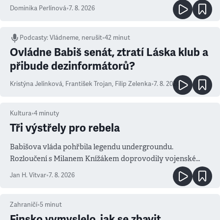
Dominika Perlínová
•
7. 8. 2026
Podcasty
:
Vládneme, nerušit
•
42 minut
Ovládne Babiš senát, ztratí Láska klub a
přibude dezinformátorů?
Kristýna Jelínková
,
František Trojan
,
Filip Zelenka
•
7. 8. 2026
Kultura
•
4
minuty
Tři výstřely pro rebela
Babišova vláda pohřbila legendu undergroundu.
Rozloučení s Milanem Knížákem doprovodily vojenské
salvy i kritika pokrokářů
Jan H. Vitvar
•
7. 8. 2026
Zahraničí
•
5
minut
Finsko vymyslelo, jak se zbavit