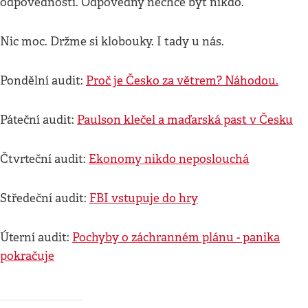
odpovědností. Odpovědný nechce být nikdo.
Nic moc. Držme si klobouky. I tady u nás.
Pondělní audit:
Proč je Česko za větrem? Náhodou.
Páteční audit:
Paulson klečel a maďarská past v Česku
Čtvrteční audit:
Ekonomy nikdo neposlouchá
Středeční audit:
FBI vstupuje do hry
Úterní audit:
Pochyby o záchranném plánu - panika
pokračuje