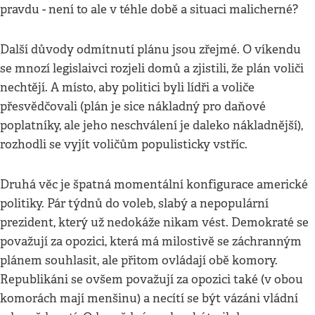
pravdu - není to ale v téhle době a situaci malicherné?
Další důvody odmítnutí plánu jsou zřejmé. O víkendu
se mnozí legislaivci rozjeli domů a zjistili, že plán voliči
nechtějí. A místo, aby politici byli lídři a voliče
přesvědčovali (plán je sice nákladný pro daňové
poplatníky, ale jeho neschválení je daleko nákladnější),
rozhodli se vyjít voličům populisticky vstříc.
Druhá věc je špatná momentální konfigurace americké
politiky. Pár týdnů do voleb, slabý a nepopulární
prezident, který už nedokáže nikam vést. Demokraté se
považují za opozici, která má milostivě se záchranným
plánem souhlasit, ale přitom ovládají obě komory.
Republikáni se ovšem považují za opozici také (v obou
komorách mají menšinu) a necítí se být vázáni vládní