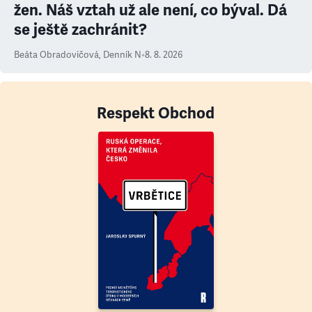
žen. Náš vztah už ale není, co býval. Dá
se ještě zachránit?
Beáta Obradovičová
,
Denník N
•
8. 8. 2026
Respekt Obchod