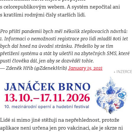
s celorepublikovým webem. A systém nepočítal ani
s kratšími rodnými čísly starších lidí.
Pro příští pandemii bych měl několik zlepšovacích návrhů:
1. Informaci o nemožnosti registrace pro lidi mladší 80ti let
bych dal hned na úvodní stránku. Předešlo by se tím
přetížení systému a stát by ušetřil na zbytečných SMS, které
pustí člověka dál, jen aby se dozvěděl tohle.
— Zdeněk Hřib (@ZdenekHrib)
January 15, 2021
↓ INZERCE
Lidé si mimo jiné stěžují na nepřehlednost, protože
aplikace není určena jen pro vakcinaci, ale je skrze ni