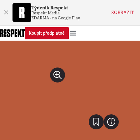
Týdeník Respekt
×
ZOBRAZIT
Respekt Media
ZDARMA - na Google Play
Koupit předplatné