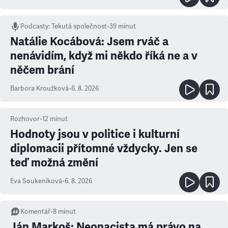
Podcasty
:
Tekutá společnost
•
39 minut
Natálie Kocábová: Jsem rváč a
nenávidím, když mi někdo říká ne a v
něčem brání
Barbora Kroužková
•
6. 8. 2026
Rozhovor
•
12
minut
Hodnoty jsou v politice i kulturní
diplomacii přítomné vždycky. Jen se
teď možná změní
Eva Soukeníková
•
6. 8. 2026
Komentář
•
8
minut
Ján Markoš: Neonacista má právo na