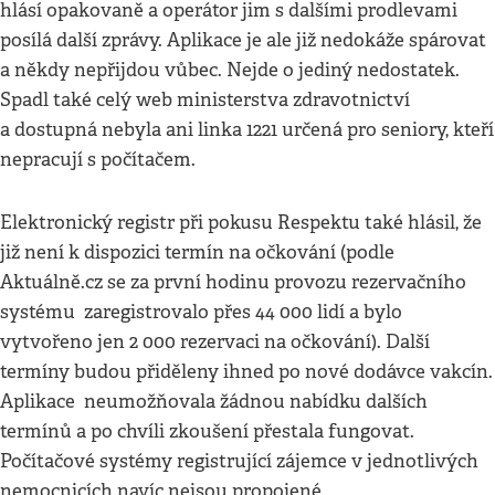
hlásí opakovaně a operátor jim s dalšími prodlevami
posílá další zprávy. Aplikace je ale již nedokáže spárovat
a někdy nepřijdou vůbec. Nejde o jediný nedostatek.
Spadl také celý web ministerstva zdravotnictví
a dostupná nebyla ani linka 1221 určená pro seniory, kteří
nepracují s počítačem.
Elektronický registr při pokusu Respektu také hlásil, že
již není k dispozici termín na očkování (podle
Aktuálně.cz se za první hodinu provozu rezervačního
systému zaregistrovalo přes 44 000 lidí a bylo
vytvořeno jen 2 000 rezervaci na očkování). Další
termíny budou přiděleny ihned po nové dodávce vakcín.
Aplikace neumožňovala žádnou nabídku dalších
termínů a po chvíli zkoušení přestala fungovat.
Počítačové systémy registrující zájemce v jednotlivých
nemocnicích navíc nejsou propojené