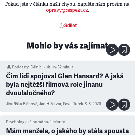
Pokud jste v článku našli chybu, napište nám prosím na
opravy@respekt.cz
.
Sdílet
Mohlo by vás zajímat
Podcasty
:
Dělníci kultury
•
52 minut
Čím lidi spojoval Glen Hansard? A jaká
byla nejtěžší filmová role jinanu
dvoulaločného?
Jindřiška Bláhová
,
Jan H. Vitvar
,
Pavel Turek
•
8. 8. 2026
Psychologická poradna
•
4
minuty
Mám manžela, o jakého by stála spousta