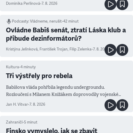
Dominika Perlínová
•
7. 8. 2026
Podcasty
:
Vládneme, nerušit
•
42 minut
Ovládne Babiš senát, ztratí Láska klub a
přibude dezinformátorů?
Kristýna Jelínková
,
František Trojan
,
Filip Zelenka
•
7. 8. 2026
Kultura
•
4
minuty
Tři výstřely pro rebela
Babišova vláda pohřbila legendu undergroundu.
Rozloučení s Milanem Knížákem doprovodily vojenské
salvy i kritika pokrokářů
Jan H. Vitvar
•
7. 8. 2026
Zahraničí
•
5
minut
Finsko vymyslelo, jak se zbavit