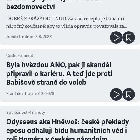
bezdomovectví
DOBRÉ ZPRÁVY ODJINUD. Základ receptu je banální i
náročný současně: aby to vláda opravdu považovala za
prioritu
Tomáš Lindner
•
7. 8. 2026
Česko
•
6
minut
Byla hvězdou ANO, pak ji skandál
připravil o kariéru. A teď jde proti
Babišově straně do voleb
František Trojan
•
7. 8. 2026
Společnost
•
4
minuty
Odysseus aka Hněwoš: české překlady
eposu odhalují bídu humanitních věd i
roli Homéra v českém národním