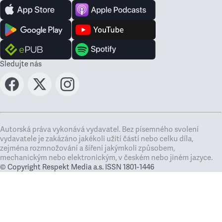
Sledujte nás
Autorská práva vykonává vydavatel. Bez písemného svolení
vydavatele je zakázáno jakékoli užití částí nebo celku díla,
zejména rozmnožování a šíření jakýmkoli způsobem,
mechanickým nebo elektronickým, v českém nebo jiném jazyce.
© Copyright Respekt Media a.s. ISSN 1801-1446