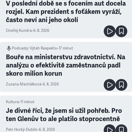
V poslední době se s focením aut docela
rozjel. Kam prezident s foťákem vyráží,
často neví ani jeho okolí
Ondřej Kundra
•
6. 8. 2026
Podcasty
:
Výtah Respektu
•
17 minut
Bouře na ministerstvu zdravotnictví. Na
analýzu o efektivitě zaměstnanců padl
skoro milion korun
Zuzana Machálková
•
6. 8. 2026
Kultura
•
11
minut
Je divné říci, že jsem si užil pohřeb. Pro
ten Glenův to ale platilo stoprocentně
Petr Horký
•
Dublin
•
6. 8. 2026