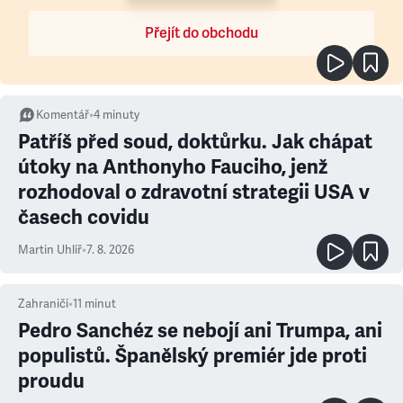
Přejít do obchodu
Komentář
•
4
minuty
Patříš před soud, doktůrku. Jak chápat
útoky na Anthonyho Fauciho, jenž
rozhodoval o zdravotní strategii USA v
časech covidu
Martin Uhlíř
•
7. 8. 2026
Zahraničí
•
11
minut
Pedro Sanchéz se nebojí ani Trumpa, ani
populistů. Španělský premiér jde proti
proudu