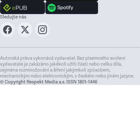
Sledujte nás
Autorská práva vykonává vydavatel. Bez písemného svolení
vydavatele je zakázáno jakékoli užití částí nebo celku díla,
zejména rozmnožování a šíření jakýmkoli způsobem,
mechanickým nebo elektronickým, v českém nebo jiném jazyce.
© Copyright Respekt Media a.s. ISSN 1801-1446