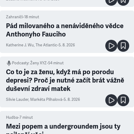
Zahraničí
•
18
minut
Pád milovaného a nenáviděného vědce
Anthonyho Fauciho
Katherine J. Wu
,
The Atlantic
•
5. 8. 2026
Podcasty
:
Ženy XYZ
•
54 minut
Co to je za ženu, když má po porodu
depresi? Proč je nutné začít brát vážně
duševní zdraví matek
Silvie Lauder
,
Markéta Plíhalová
•
5. 8. 2026
Hudba
•
7
minut
Mezi popem a undergroundem jsou ty