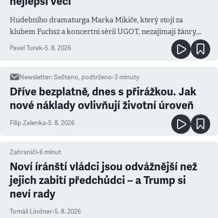
nejlepší věci
Hudebního dramaturga Marka Mikiče, který stojí za
klubem Fuchs2 a koncertní sérií UGOT, nezajímají žánry,
ale atmosféra
Pavel Turek
•
5. 8. 2026
Newsletter
:
Sečteno, podtrženo
•
3
minuty
Dříve bezplatně, dnes s přirážkou. Jak
nové náklady ovlivňují životní úroveň
Filip Zelenka
•
5. 8. 2026
Zahraničí
•
6
minut
Noví íránští vládci jsou odvážnější než
jejich zabití předchůdci – a Trump si
neví rady
Tomáš Lindner
•
5. 8. 2026