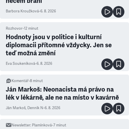
něčem brání
Barbora Kroužková
•
6. 8. 2026
Rozhovor
•
12
minut
Hodnoty jsou v politice i kulturní
diplomacii přítomné vždycky. Jen se
teď možná změní
Eva Soukeníková
•
6. 8. 2026
Komentář
•
8
minut
Ján Markoš: Neonacista má právo na
lék v lékárně, ale ne na místo v kavárně
Ján Markoš
,
Denník N
•
6. 8. 2026
Newsletter
:
Plamínková
•
7
minut