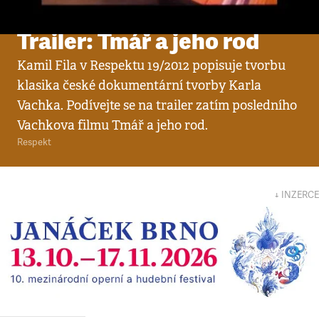
Video
•
4. 5. 2012
Trailer: Tmář a jeho rod
Kamil Fila v Respektu 19/2012 popisuje tvorbu
klasika české dokumentární tvorby Karla
Vachka. Podívejte se na trailer zatím posledního
Vachkova filmu Tmář a jeho rod.
Respekt
↓ INZERCE