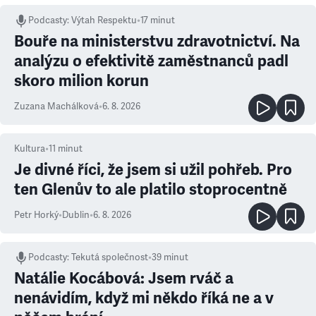
Podcasty
:
Výtah Respektu
•
17 minut
Bouře na ministerstvu zdravotnictví. Na
analýzu o efektivitě zaměstnanců padl
skoro milion korun
Zuzana Machálková
•
6. 8. 2026
Kultura
•
11
minut
Je divné říci, že jsem si užil pohřeb. Pro
ten Glenův to ale platilo stoprocentně
Petr Horký
•
Dublin
•
6. 8. 2026
Podcasty
:
Tekutá společnost
•
39 minut
Natálie Kocábová: Jsem rváč a
nenávidím, když mi někdo říká ne a v