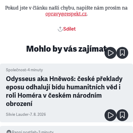
Pokud jste v článku našli chybu, napište nám prosím na
opravy@respekt.cz
.
Sdílet
Mohlo by vás zajímat
Společnost
•
4
minuty
Odysseus aka Hněwoš: české překlady
eposu odhalují bídu humanitních věd i
roli Homéra v českém národním
obrození
Silvie Lauder
•
7. 8. 2026
Ranní postřeh
•
3
minuty