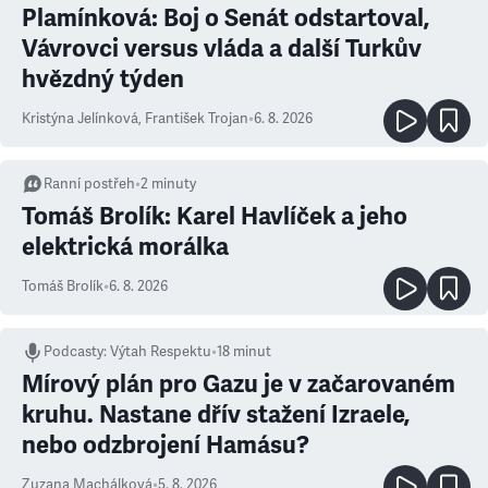
Plamínková: Boj o Senát odstartoval,
Vávrovci versus vláda a další Turkův
hvězdný týden
Kristýna Jelínková
,
František Trojan
•
6. 8. 2026
Ranní postřeh
•
2
minuty
Tomáš Brolík: Karel Havlíček a jeho
elektrická morálka
Tomáš Brolík
•
6. 8. 2026
Podcasty
:
Výtah Respektu
•
18 minut
Mírový plán pro Gazu je v začarovaném
kruhu. Nastane dřív stažení Izraele,
nebo odzbrojení Hamásu?
Zuzana Machálková
•
5. 8. 2026