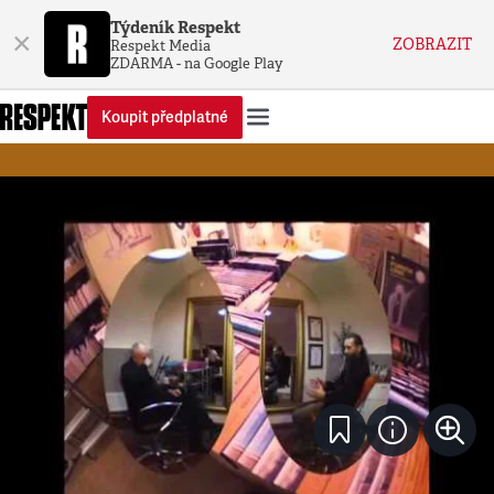
Týdeník Respekt
×
ZOBRAZIT
Respekt Media
ZDARMA - na Google Play
Koupit předplatné