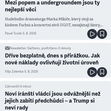
Mezi popem a undergroundem jsou ty
nejlepší věci
Hudebního dramaturga Marka Mikiče, který stojí za
klubem Fuchs2 a koncertní sérií UGOT, nezajímají žánry,
ale atmosféra
Pavel Turek
•
5. 8. 2026
Newsletter
:
Sečteno, podtrženo
•
3
minuty
Dříve bezplatně, dnes s přirážkou. Jak
nové náklady ovlivňují životní úroveň
Filip Zelenka
•
5. 8. 2026
Zahraničí
•
6
minut
Noví íránští vládci jsou odvážnější než
jejich zabití předchůdci – a Trump si
neví rady