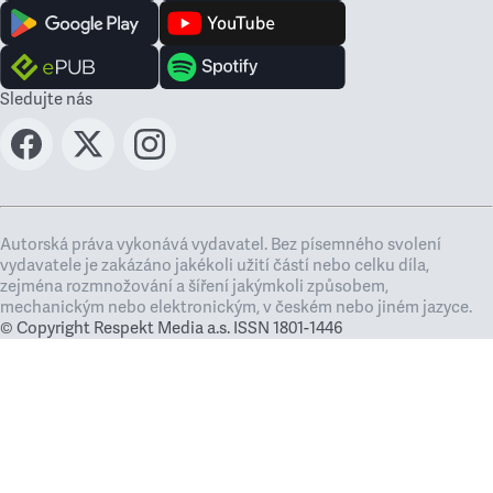
Sledujte nás
Autorská práva vykonává vydavatel. Bez písemného svolení
vydavatele je zakázáno jakékoli užití částí nebo celku díla,
zejména rozmnožování a šíření jakýmkoli způsobem,
mechanickým nebo elektronickým, v českém nebo jiném jazyce.
© Copyright Respekt Media a.s. ISSN 1801-1446