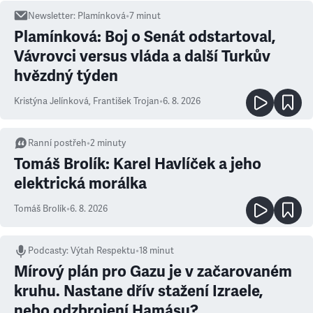
Newsletter
:
Plamínková
•
7
minut
Plamínková: Boj o Senát odstartoval,
Vávrovci versus vláda a další Turkův
hvězdný týden
Kristýna Jelínková
,
František Trojan
•
6. 8. 2026
Ranní postřeh
•
2
minuty
Tomáš Brolík: Karel Havlíček a jeho
elektrická morálka
Tomáš Brolík
•
6. 8. 2026
Podcasty
:
Výtah Respektu
•
18 minut
Mírový plán pro Gazu je v začarovaném
kruhu. Nastane dřív stažení Izraele,
nebo odzbrojení Hamásu?