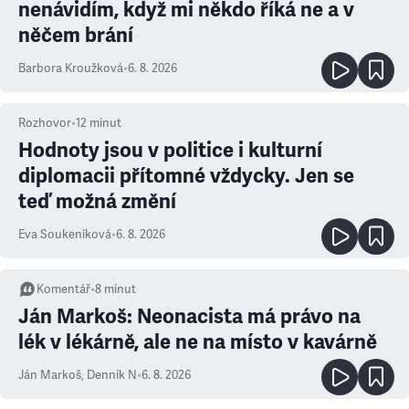
nenávidím, když mi někdo říká ne a v
něčem brání
Barbora Kroužková
•
6. 8. 2026
Rozhovor
•
12
minut
Hodnoty jsou v politice i kulturní
diplomacii přítomné vždycky. Jen se
teď možná změní
Eva Soukeníková
•
6. 8. 2026
Komentář
•
8
minut
Ján Markoš: Neonacista má právo na
lék v lékárně, ale ne na místo v kavárně
Ján Markoš
,
Denník N
•
6. 8. 2026