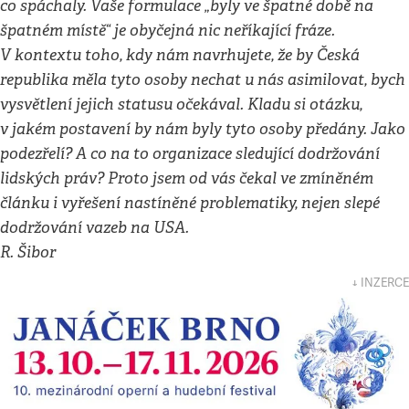
co spáchaly. Vaše formulace „byly ve špatné době na
špatném místě“ je obyčejná nic neříkající fráze.
V kontextu toho, kdy nám navrhujete, že by Česká
republika měla tyto osoby nechat u nás asimilovat, bych
vysvětlení jejich statusu očekával. Kladu si otázku,
v jakém postavení by nám byly tyto osoby předány. Jako
podezřelí? A co na to organizace sledující dodržování
lidských práv? Proto jsem od vás čekal ve zmíněném
článku i vyřešení nastíněné problematiky, nejen slepé
dodržování vazeb na USA.
R. Šibor
↓ INZERCE