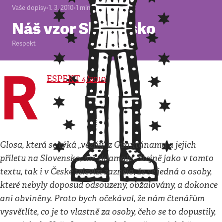
Vaše dopisy
•
1. 3. 2010
•
1
minuta
Náš vzor Slovensko
Respekt
R
ESPEKT 4/2010
Glosa, která se týká „vězňů“ z Guantánama a jejich
příletu na Slovensko, mě zklamala. Stejně jako v tomto
textu, tak i v České televizi zaznělo, že se jedná o osoby,
které nebyly doposud odsouzeny, obžalovány, a dokonce
ani obviněny. Proto bych očekával, že nám čtenářům
vysvětlíte, co je to vlastně za osoby, čeho se to dopustily,