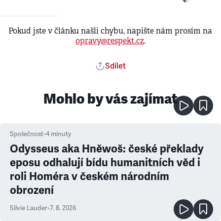
Pokud jste v článku našli chybu, napište nám prosím na
opravy@respekt.cz
.
Sdílet
Mohlo by vás zajímat
Společnost
•
4
minuty
Odysseus aka Hněwoš: české překlady
eposu odhalují bídu humanitních věd i
roli Homéra v českém národním
obrození
Silvie Lauder
•
7. 8. 2026