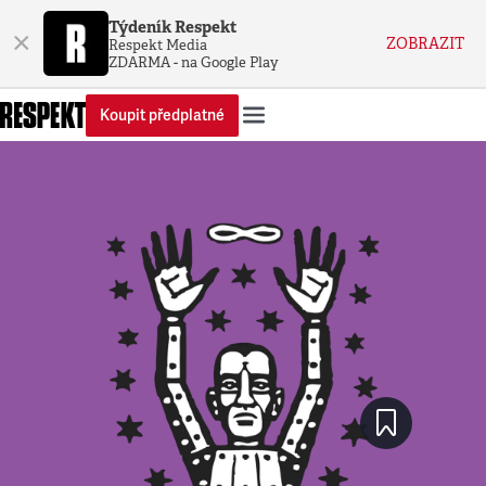
Týdeník Respekt
×
ZOBRAZIT
Respekt Media
ZDARMA - na Google Play
Koupit předplatné