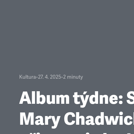
Kultura
•
27. 4. 2025
•
2
minuty
Album týdne: 
Mary Chadwic