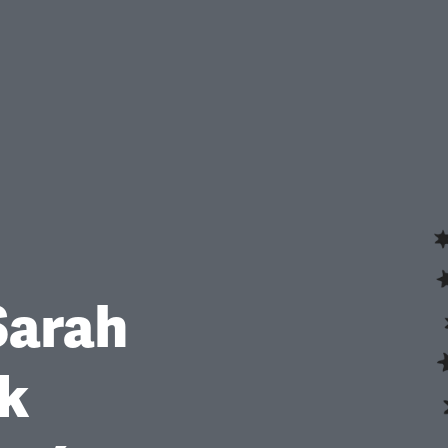
Sarah
k