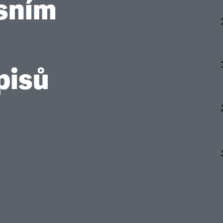
ísním
pisů