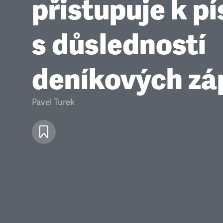
přistupuje k p
s důsledností
deníkových zá
Pavel Turek