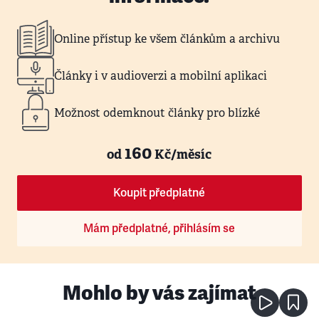
Online přístup ke všem článkům a archivu
Články i v audioverzi a mobilní aplikaci
Možnost odemknout články pro blízké
160
od
Kč/měsíc
Koupit předplatné
Mám předplatné, přihlásím se
Mohlo by vás zajímat