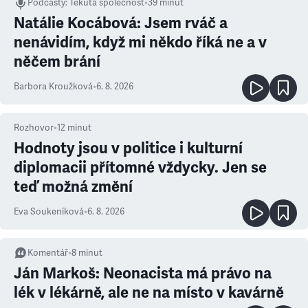
Podcasty
:
Tekutá společnost
•
39 minut
Natálie Kocábová: Jsem rváč a
nenávidím, když mi někdo říká ne a v
něčem brání
Barbora Kroužková
•
6. 8. 2026
Rozhovor
•
12
minut
Hodnoty jsou v politice i kulturní
diplomacii přítomné vždycky. Jen se
teď možná změní
Eva Soukeníková
•
6. 8. 2026
Komentář
•
8
minut
Ján Markoš: Neonacista má právo na
lék v lékárně, ale ne na místo v kavárně