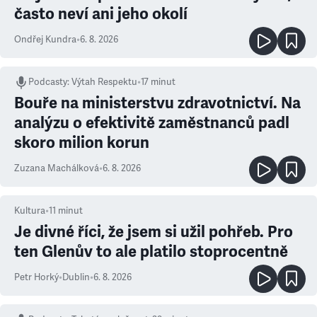
často neví ani jeho okolí
Ondřej Kundra
•
6. 8. 2026
Podcasty
:
Výtah Respektu
•
17 minut
Bouře na ministerstvu zdravotnictví. Na
analýzu o efektivitě zaměstnanců padl
skoro milion korun
Zuzana Machálková
•
6. 8. 2026
Kultura
•
11
minut
Je divné říci, že jsem si užil pohřeb. Pro
ten Glenův to ale platilo stoprocentně
Petr Horký
•
Dublin
•
6. 8. 2026