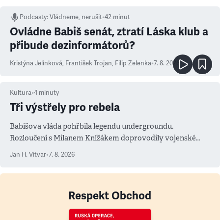
Podcasty
:
Vládneme, nerušit
•
42 minut
Ovládne Babiš senát, ztratí Láska klub a
přibude dezinformátorů?
Kristýna Jelínková
,
František Trojan
,
Filip Zelenka
•
7. 8. 2026
Kultura
•
4
minuty
Tři výstřely pro rebela
Babišova vláda pohřbila legendu undergroundu.
Rozloučení s Milanem Knížákem doprovodily vojenské
salvy i kritika pokrokářů
Jan H. Vitvar
•
7. 8. 2026
Respekt Obchod