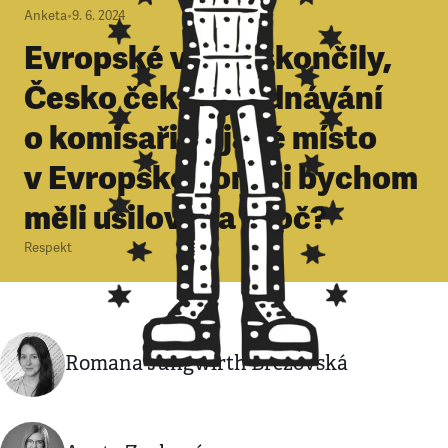
Anketa
•
9. 6. 2024
Evropské volby skončily,
Česko čeká vyjednávání
o komisaři. O jaké místo
v Evropské komisi bychom
měli usilovat a proč?
Respekt
Romana Jungwirth Březovská