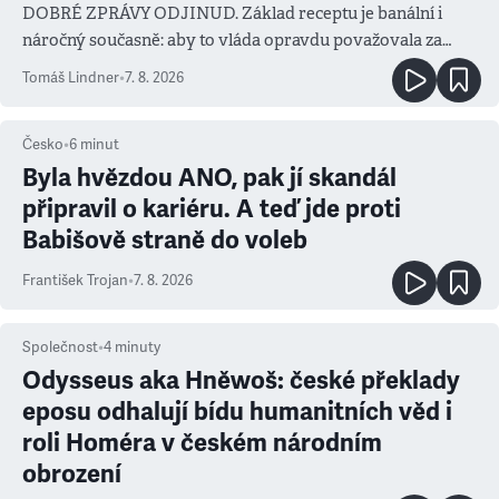
DOBRÉ ZPRÁVY ODJINUD. Základ receptu je banální i
náročný současně: aby to vláda opravdu považovala za
prioritu
Tomáš Lindner
•
7. 8. 2026
Česko
•
6
minut
Byla hvězdou ANO, pak jí skandál
připravil o kariéru. A teď jde proti
Babišově straně do voleb
František Trojan
•
7. 8. 2026
Společnost
•
4
minuty
Odysseus aka Hněwoš: české překlady
eposu odhalují bídu humanitních věd i
roli Homéra v českém národním
obrození