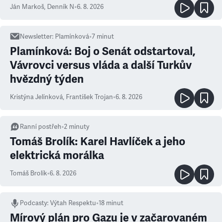
Ján Markoš
,
Denník N
•
6. 8. 2026
Newsletter
:
Plamínková
•
7
minut
Plamínková: Boj o Senát odstartoval,
Vávrovci versus vláda a další Turkův
hvězdný týden
Kristýna Jelínková
,
František Trojan
•
6. 8. 2026
Ranní postřeh
•
2
minuty
Tomáš Brolík: Karel Havlíček a jeho
elektrická morálka
Tomáš Brolík
•
6. 8. 2026
Podcasty
:
Výtah Respektu
•
18 minut
Mírový plán pro Gazu je v začarovaném