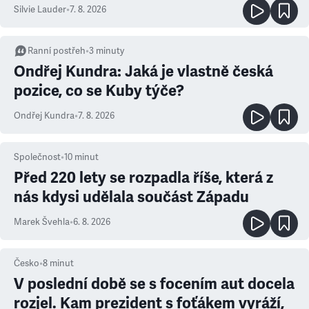
Silvie Lauder
•
7. 8. 2026
Ranní postřeh
•
3
minuty
Ondřej Kundra: Jaká je vlastně česká
pozice, co se Kuby týče?
Ondřej Kundra
•
7. 8. 2026
Společnost
•
10
minut
Před 220 lety se rozpadla říše, která z
nás kdysi udělala součást Západu
Marek Švehla
•
6. 8. 2026
Česko
•
8
minut
V poslední době se s focením aut docela
rozjel. Kam prezident s foťákem vyráží,