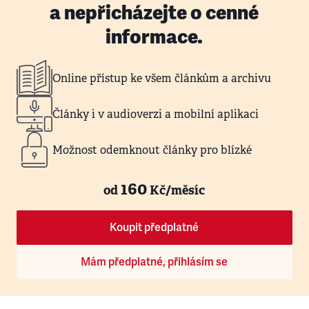
a nepřicházejte o cenné
informace.
Online přístup ke všem článkům a archivu
Články i v audioverzi a mobilní aplikaci
Možnost odemknout články pro blízké
160
od
Kč/měsíc
Koupit předplatné
Mám předplatné, přihlásím se