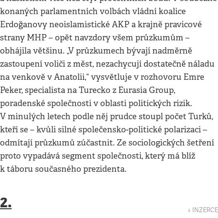
konaných parlamentních volbách vládní koalice
Erdoğanovy neoislamistické AKP a krajně pravicové
strany MHP – opět navzdory všem průzkumům –
obhájila většinu. „V průzkumech bývají nadměrně
zastoupení voliči z měst, nezachycují dostatečně náladu
na venkově v Anatolii,“ vysvětluje v rozhovoru Emre
Peker, specialista na Turecko z Eurasia Group,
poradenské společnosti v oblasti politických rizik.
V minulých letech podle něj prudce stoupl počet Turků,
kteří se – kvůli silné společensko-politické polarizaci –
odmítají průzkumů zúčastnit. Ze sociologických šetření
proto vypadává segment společnosti, který má blíž
k táboru současného prezidenta.
2.
↓ INZERCE