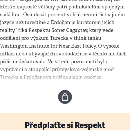
která z naprosté většiny patří podnikatelům spojeným
s vládou. „Osmdesát procent voličů neumí číst v jiném
jazyce než turečtině a Erdoğan je kurátorem jejich
reality,“ říká Respektu Soner Cagaptay, který vede
oddělení pro výzkum Turecka v think tanku
Washington Institute for Near East Policy. O vysoké
inflaci nebo ubývajících svobodách se v těchto médiích
příliš nediskutovalo. Ve středu pozornosti bylo
vyprávění o stoupající průmyslovo-vojenské moci
Turecka a Erdoğanova kritika slabin opozice.
Předplaťte si Respekt