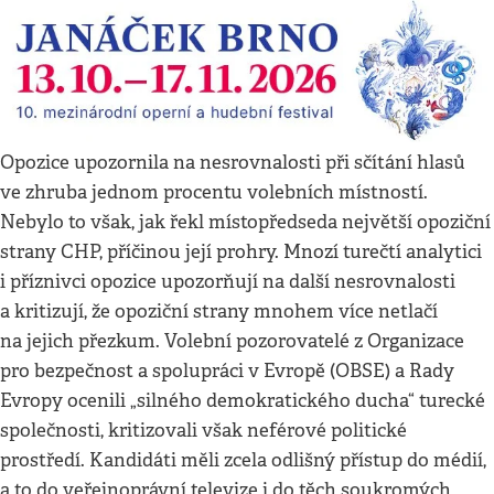
Opozice upozornila na nesrovnalosti při sčítání hlasů
ve zhruba jednom procentu volebních místností.
Nebylo to však, jak řekl místopředseda největší opoziční
strany CHP, příčinou její prohry. Mnozí turečtí analytici
i příznivci opozice upozorňují na další nesrovnalosti
a kritizují, že opoziční strany mnohem více netlačí
na jejich přezkum. Volební pozorovatelé z Organizace
pro bezpečnost a spolupráci v Evropě (OBSE) a Rady
Evropy ocenili „silného demokratického ducha“ turecké
společnosti, kritizovali však neférové politické
prostředí. Kandidáti měli zcela odlišný přístup do médií,
a to do veřejnoprávní televize i do těch soukromých,