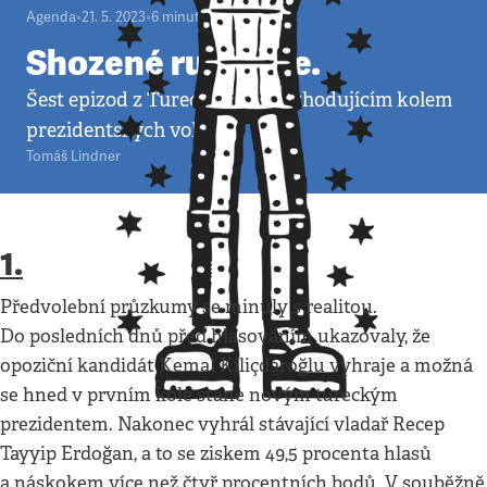
Agenda
•
21. 5. 2023
•
6
minut
Shozené rukavice.
Šest epizod z Turecka před rozhodujícím kolem
prezidentských voleb.
Tomáš Lindner
1.
Předvolební průzkumy se minuly s realitou.
Do posledních dnů před hlasováním ukazovaly, že
opoziční kandidát Kemal Kiliçdaroğlu vyhraje a možná
se hned v prvním kole stane novým tureckým
prezidentem. Nakonec vyhrál stávající vladař Recep
Tayyip Erdoğan, a to se ziskem 49,5 procenta hlasů
a náskokem více než čtyř procentních bodů. V souběžně