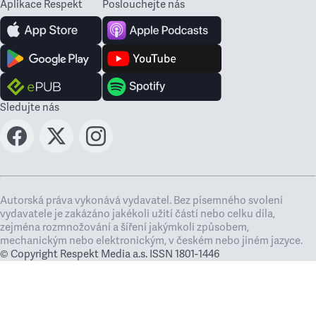
Aplikace Respekt
Poslouchejte nás
Sledujte nás
Autorská práva vykonává vydavatel. Bez písemného svolení
vydavatele je zakázáno jakékoli užití částí nebo celku díla,
zejména rozmnožování a šíření jakýmkoli způsobem,
mechanickým nebo elektronickým, v českém nebo jiném jazyce.
© Copyright Respekt Media a.s. ISSN 1801-1446