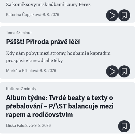
Za komiksovými skladbami Laury Pérez
Kateřina Čopjaková
•
9. 8. 2026
Téma
•
13
minut
Pšššt! Příroda právě léčí
Kdy nám pobyt mezi stromy, houbami a kapradím
prospívá víc než drahé léky
Markéta Plíhalová
•
9. 8. 2026
Kultura
•
2
minuty
Album týdne: Tvrdé beaty a texty o
přebalování – P/\ST balancuje mezi
rapem a rodičovstvím
Eliška Palušová
•
9. 8. 2026