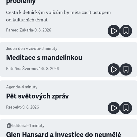
problémy
Cesta k dělnickým voličům by měla začít ústupem
od kulturních témat
Fareed Zakaria
•
9. 8. 2026
Jeden den v životě
•
3
minuty
Meditace s mandelinkou
Kateřina Švermová
•
9. 8. 2026
Agenda
•
4
minuty
Pět světových zpráv
Respekt
•
9. 8. 2026
Editorial
•
4
minuty
Glen Hansard a investice do neumělé