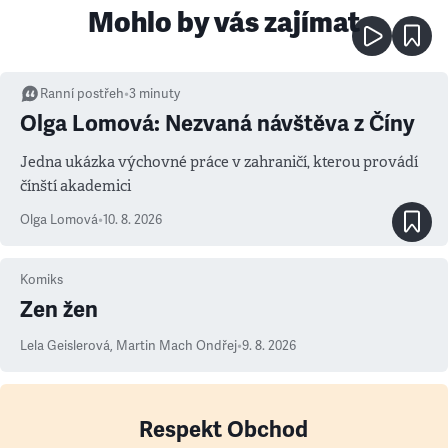
Mohlo by vás zajímat
Ranní postřeh
•
3
minuty
Olga Lomová: Nezvaná návštěva z Číny
Jedna ukázka výchovné práce v zahraničí, kterou provádí
čínští akademici
Olga Lomová
•
10. 8. 2026
Komiks
Zen žen
Lela Geislerová
,
Martin Mach Ondřej
•
9. 8. 2026
Respekt Obchod