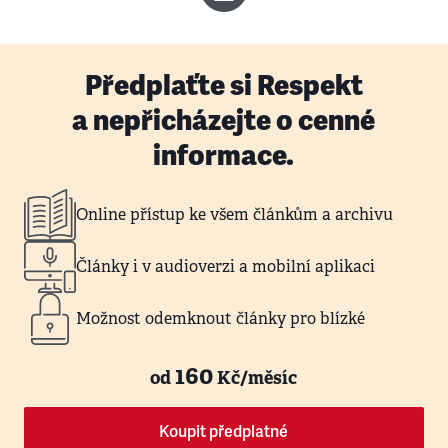
Předplaťte si Respekt
a nepřicházejte o cenné
informace.
Online přístup ke všem článkům a archivu
Články i v audioverzi a mobilní aplikaci
Možnost odemknout články pro blízké
160
od
Kč/měsíc
Koupit předplatné