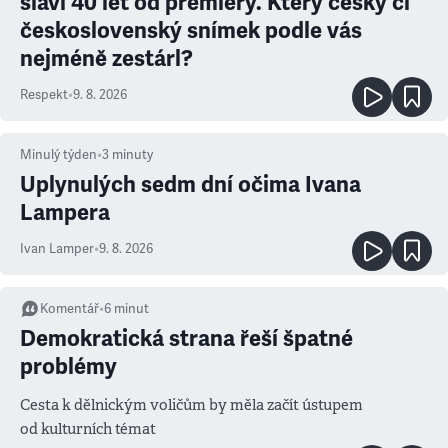
slaví 40 let od premiéry. Který český či
československý snímek podle vás
nejméně zestárl?
Respekt
•
9. 8. 2026
Minulý týden
•
3
minuty
Uplynulých sedm dní očima Ivana
Lampera
Ivan Lamper
•
9. 8. 2026
Komentář
•
6
minut
Demokratická strana řeší špatné
problémy
Cesta k dělnickým voličům by měla začít ústupem
od kulturních témat