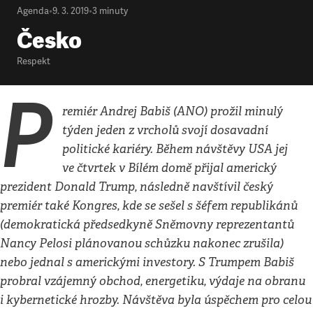
Agenda
•
9. 3. 2019
•
3
minuty
Česko
Respekt
P
remiér Andrej Babiš (ANO) prožil minulý
týden jeden z vrcholů svojí dosavadní
politické kariéry. Během návštěvy USA jej
ve čtvrtek v Bílém domě přijal americký
prezident Donald Trump, následně navštívil český
premiér také Kongres, kde se sešel s šéfem republikánů
(demokratická předsedkyně Sněmovny reprezentantů
Nancy Pelosi plánovanou schůzku nakonec zrušila)
nebo jednal s americkými investory. S Trumpem Babiš
probral vzájemný obchod, energetiku, výdaje na obranu
i kybernetické hrozby. Návštěva byla úspěchem pro celou