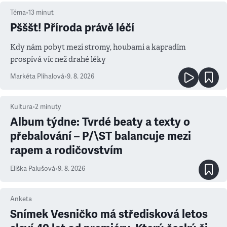
Téma
•
13
minut
Pšššt! Příroda právě léčí
Kdy nám pobyt mezi stromy, houbami a kapradím
prospívá víc než drahé léky
Markéta Plíhalová
•
9. 8. 2026
Kultura
•
2
minuty
Album týdne: Tvrdé beaty a texty o
přebalování – P/\ST balancuje mezi
rapem a rodičovstvím
Eliška Palušová
•
9. 8. 2026
Anketa
Snímek Vesničko má středisková letos