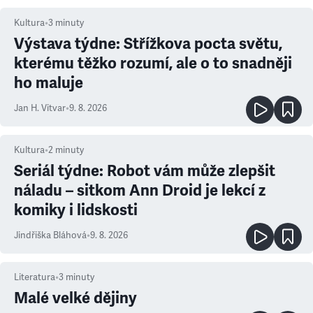
Kultura
•
3
minuty
Výstava týdne: Střížkova pocta světu,
kterému těžko rozumí, ale o to snadněji
ho maluje
Jan H. Vitvar
•
9. 8. 2026
Kultura
•
2
minuty
Seriál týdne: Robot vám může zlepšit
náladu – sitkom Ann Droid je lekcí z
komiky i lidskosti
Jindřiška Bláhová
•
9. 8. 2026
Literatura
•
3
minuty
Malé velké dějiny