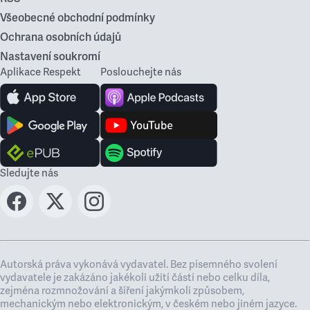
Všeobecné obchodní podmínky
Ochrana osobních údajů
Nastavení soukromí
Aplikace Respekt
Poslouchejte nás
Sledujte nás
Autorská práva vykonává vydavatel. Bez písemného svolení
vydavatele je zakázáno jakékoli užití částí nebo celku díla,
zejména rozmnožování a šíření jakýmkoli způsobem,
mechanickým nebo elektronickým, v českém nebo jiném jazyce.