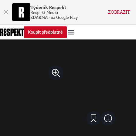
Týdeník Respekt
×
ZOBRAZIT
Respekt Media
ZDARMA - na Google Play
Koupit předplatné