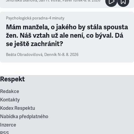
Jindřiška Bláhová
,
Jan H. Vitvar
,
Pavel Turek
•
8. 8. 2026
Psychologická poradna
•
4
minuty
Mám manžela, o jakého by stála spousta
žen. Náš vztah už ale není, co býval. Dá
se ještě zachránit?
Beáta Obradovičová
,
Denník N
•
8. 8. 2026
Respekt
Redakce
Kontakty
Kodex Respektu
Nabídka předplatného
Inzerce
RSS