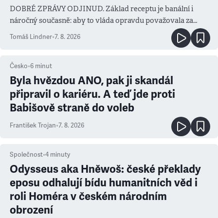
DOBRÉ ZPRÁVY ODJINUD. Základ receptu je banální i
náročný současně: aby to vláda opravdu považovala za
prioritu
Tomáš Lindner
•
7. 8. 2026
Česko
•
6
minut
Byla hvězdou ANO, pak ji skandál
připravil o kariéru. A teď jde proti
Babišově straně do voleb
František Trojan
•
7. 8. 2026
Společnost
•
4
minuty
Odysseus aka Hněwoš: české překlady
eposu odhalují bídu humanitních věd i
roli Homéra v českém národním
obrození