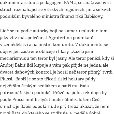
dokumentaristou a pedagogem FAMU, se snaží zachytit
strach rozmáhající se v českých regionech, jimž se kvůli
podnikům bývalého ministra financí říká Babišovy.
Lidé se tu podle autorky bojí na kameru mluvit o tom,
jaký vliv má společnost Agrofert na podnikání
v zemědělství a na místní komunitu. V dokumentu se
objeví jen zastřené obličeje i hlasy. „Zažila jsem
mečiarismus a ten teror byl jasný. Ale teror penězi, kdy si
Andrej Babiš lidi kupuje a vám pak přijde ne jedna, ale
dvacet daňových kontrol, je horší než teror přímý,“ tvrdí
Piussi. Babiš je se sto třiceti tisíci hektary půdy
největším českým sedlákem a patří mu řada
potravinářských podniků. Právě na jídlo a ekologii by
podle Piussi mohli slyšet materiálně založení Češi,
u nichž je Babiš populární. Je prý třeba ukázat, že není
nový Baťa, do kterého se stylizuje, a „nedělá dobré