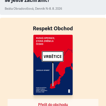
se ještě zachránit?
Beáta Obradovičová
,
Denník N
•
8. 8. 2026
Respekt Obchod
Přejít do obchodu