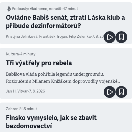
Podcasty
:
Vládneme, nerušit
•
42 minut
Ovládne Babiš senát, ztratí Láska klub a
přibude dezinformátorů?
Kristýna Jelínková
,
František Trojan
,
Filip Zelenka
•
7. 8. 2026
Kultura
•
4
minuty
Tři výstřely pro rebela
Babišova vláda pohřbila legendu undergroundu.
Rozloučení s Milanem Knížákem doprovodily vojenské
salvy i kritika pokrokářů
Jan H. Vitvar
•
7. 8. 2026
Zahraničí
•
5
minut
Finsko vymyslelo, jak se zbavit
bezdomovectví