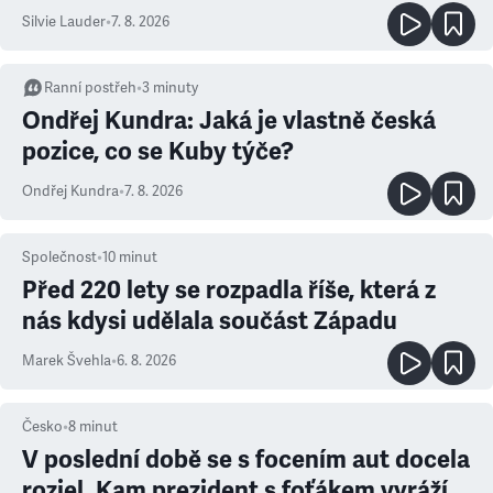
Silvie Lauder
•
7. 8. 2026
Ranní postřeh
•
3
minuty
Ondřej Kundra: Jaká je vlastně česká
pozice, co se Kuby týče?
Ondřej Kundra
•
7. 8. 2026
Společnost
•
10
minut
Před 220 lety se rozpadla říše, která z
nás kdysi udělala součást Západu
Marek Švehla
•
6. 8. 2026
Česko
•
8
minut
V poslední době se s focením aut docela
rozjel. Kam prezident s foťákem vyráží,