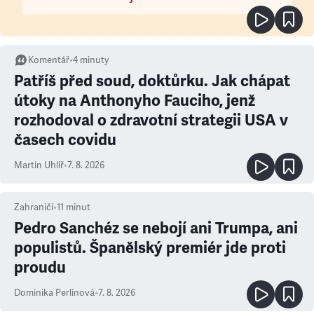
Komentář
•
4
minuty
Patříš před soud, doktůrku. Jak chápat
útoky na Anthonyho Fauciho, jenž
rozhodoval o zdravotní strategii USA v
časech covidu
Martin Uhlíř
•
7. 8. 2026
Zahraničí
•
11
minut
Pedro Sanchéz se nebojí ani Trumpa, ani
populistů. Španělský premiér jde proti
proudu
Dominika Perlínová
•
7. 8. 2026