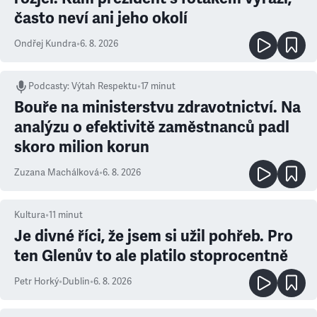
často neví ani jeho okolí
Ondřej Kundra
•
6. 8. 2026
Podcasty
:
Výtah Respektu
•
17 minut
Bouře na ministerstvu zdravotnictví. Na
analýzu o efektivitě zaměstnanců padl
skoro milion korun
Zuzana Machálková
•
6. 8. 2026
Kultura
•
11
minut
Je divné říci, že jsem si užil pohřeb. Pro
ten Glenův to ale platilo stoprocentně
Petr Horký
•
Dublin
•
6. 8. 2026