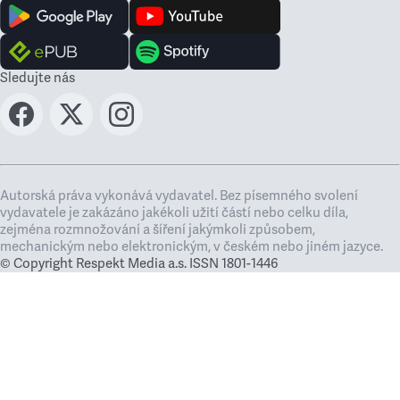
Sledujte nás
Autorská práva vykonává vydavatel. Bez písemného svolení
vydavatele je zakázáno jakékoli užití částí nebo celku díla,
zejména rozmnožování a šíření jakýmkoli způsobem,
mechanickým nebo elektronickým, v českém nebo jiném jazyce.
© Copyright Respekt Media a.s. ISSN 1801-1446