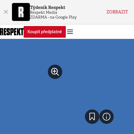
Týdeník Respekt
×
ZOBRAZIT
Respekt Media
ZDARMA - na Google Play
Koupit předplatné