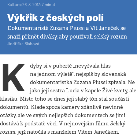
Kultura
•
26. 8. 2017
•
7
minut
Výkřik z českých polí
Dokumentaristé Zuzana Piussi a Vít Janeček se
snaží přimět diváky, aby používali selský rozum
Jindřiška Bláhová
K
dyby si v pubertě „nevyřvala hlas
na jednom výletě“, nejspíš by slovenská
dokumentaristka Zuzana Piussi zpívala. Ne
jako její sestra Lucia v kapele Živé kvety, ale
klasiku. Místo toho se dnes její slabý tón stal součástí
dokumentů. Klade zpoza kamery zdánlivě nevinné
otázky, ale ve svých nejlepších dokumentech se jimi
Selský
dostává k podstatě věci. V nejnovějším filmu
rozum
, jejž natočila s manželem Vítem Janečkem,