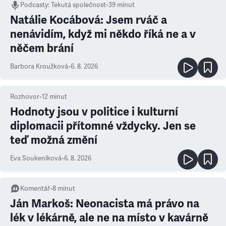
Podcasty
:
Tekutá společnost
•
39 minut
Natálie Kocábová: Jsem rváč a
nenávidím, když mi někdo říká ne a v
něčem brání
Barbora Kroužková
•
6. 8. 2026
Rozhovor
•
12
minut
Hodnoty jsou v politice i kulturní
diplomacii přítomné vždycky. Jen se
teď možná změní
Eva Soukeníková
•
6. 8. 2026
Komentář
•
8
minut
Ján Markoš: Neonacista má právo na
lék v lékárně, ale ne na místo v kavárně