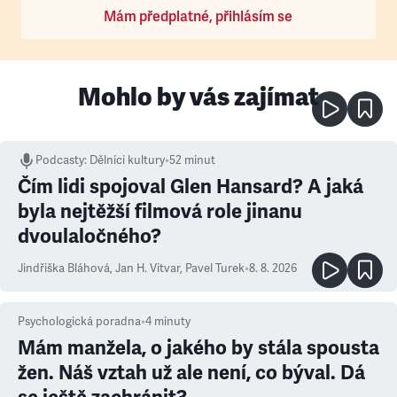
Mám předplatné, přihlásím se
Mohlo by vás zajímat
Podcasty
:
Dělníci kultury
•
52 minut
Čím lidi spojoval Glen Hansard? A jaká
byla nejtěžší filmová role jinanu
dvoulaločného?
Jindřiška Bláhová
,
Jan H. Vitvar
,
Pavel Turek
•
8. 8. 2026
Psychologická poradna
•
4
minuty
Mám manžela, o jakého by stála spousta
žen. Náš vztah už ale není, co býval. Dá