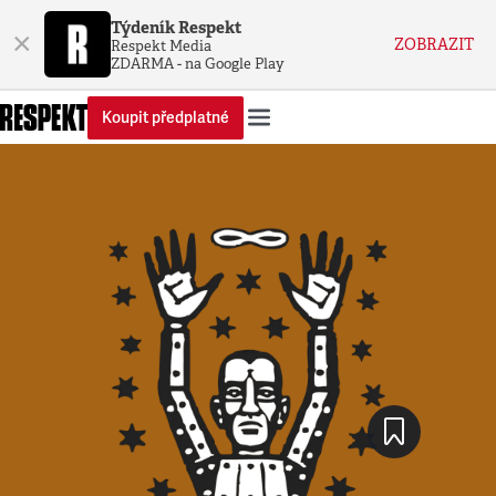
Týdeník Respekt
×
ZOBRAZIT
Respekt Media
ZDARMA - na Google Play
Koupit předplatné