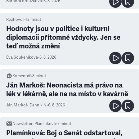
Barbora Kroužková
•
6. 8. 2026
Rozhovor
•
12
minut
Hodnoty jsou v politice i kulturní
diplomacii přítomné vždycky. Jen se
teď možná změní
Eva Soukeníková
•
6. 8. 2026
Komentář
•
8
minut
Ján Markoš: Neonacista má právo na
lék v lékárně, ale ne na místo v kavárně
Ján Markoš
,
Denník N
•
6. 8. 2026
Newsletter
:
Plamínková
•
7
minut
Plamínková: Boj o Senát odstartoval,