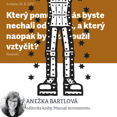
Anketa
•
26. 8. 2017
Který pomník u nás byste
nechali odstranit, a který
naopak by si zasloužil
vztyčit?
Respekt
ANEŽKA BARTLOVÁ
editorka knihy Manuál monumentu