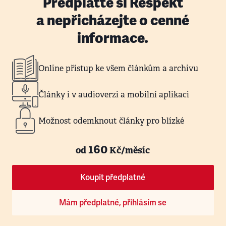
Předplaťte si Respekt
a nepřicházejte o cenné
informace.
Online přístup ke všem článkům a archivu
Články i v audioverzi a mobilní aplikaci
Možnost odemknout články pro blízké
160
od
Kč/měsíc
Koupit předplatné
Mám předplatné, přihlásím se