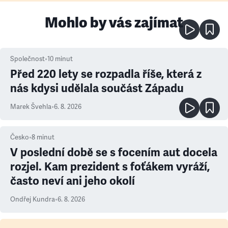
Mohlo by vás zajímat
Společnost
•
10
minut
Před 220 lety se rozpadla říše, která z
nás kdysi udělala součást Západu
Marek Švehla
•
6. 8. 2026
Česko
•
8
minut
V poslední době se s focením aut docela
rozjel. Kam prezident s foťákem vyráží,
často neví ani jeho okolí
Ondřej Kundra
•
6. 8. 2026