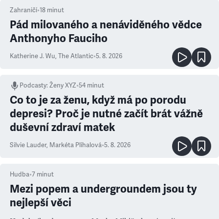
Zahraničí
•
18
minut
Pád milovaného a nenáviděného vědce
Anthonyho Fauciho
Katherine J. Wu
,
The Atlantic
•
5. 8. 2026
Podcasty
:
Ženy XYZ
•
54 minut
Co to je za ženu, když má po porodu
depresi? Proč je nutné začít brát vážně
duševní zdraví matek
Silvie Lauder
,
Markéta Plíhalová
•
5. 8. 2026
Hudba
•
7
minut
Mezi popem a undergroundem jsou ty
nejlepší věci