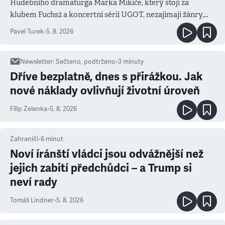
Hudebního dramaturga Marka Mikiče, který stojí za
klubem Fuchs2 a koncertní sérií UGOT, nezajímají žánry,
ale atmosféra
Pavel Turek
•
5. 8. 2026
Newsletter
:
Sečteno, podtrženo
•
3
minuty
Dříve bezplatně, dnes s přirážkou. Jak
nové náklady ovlivňují životní úroveň
Filip Zelenka
•
5. 8. 2026
Zahraničí
•
6
minut
Noví íránští vládci jsou odvážnější než
jejich zabití předchůdci – a Trump si
neví rady
Tomáš Lindner
•
5. 8. 2026