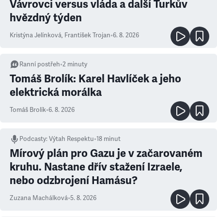
Vávrovci versus vláda a další Turkův
hvězdný týden
Kristýna Jelínková
,
František Trojan
•
6. 8. 2026
Ranní postřeh
•
2
minuty
Tomáš Brolík: Karel Havlíček a jeho
elektrická morálka
Tomáš Brolík
•
6. 8. 2026
Podcasty
:
Výtah Respektu
•
18 minut
Mírový plán pro Gazu je v začarovaném
kruhu. Nastane dřív stažení Izraele,
nebo odzbrojení Hamásu?
Zuzana Machálková
•
5. 8. 2026