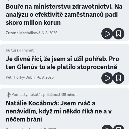
Bouře na ministerstvu zdravotnictví. Na
analýzu o efektivitě zaměstnanců padl
skoro milion korun
Zuzana Machálková
•
6. 8. 2026
Kultura
•
11
minut
Je divné říci, že jsem si užil pohřeb. Pro
ten Glenův to ale platilo stoprocentně
Petr Horký
•
Dublin
•
6. 8. 2026
Podcasty
:
Tekutá společnost
•
39 minut
Natálie Kocábová: Jsem rváč a
nenávidím, když mi někdo říká ne a v
něčem brání