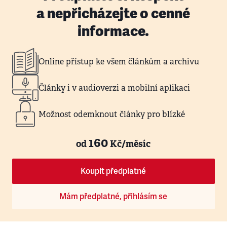
a nepřicházejte o cenné
informace.
Online přístup ke všem článkům a archivu
Články i v audioverzi a mobilní aplikaci
Možnost odemknout články pro blízké
160
od
Kč/měsíc
Koupit předplatné
Mám předplatné, přihlásím se