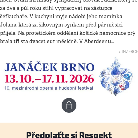
za dva a půl roku stihl vypracovat na zástupce
šéfkuchaře. V kuchyni myje nádobí jeho maminka
Jolana, která za šikovným synkem před pár měsíci
přijela. Na protetickém oddělení košické nemocnice prý
brala tři sta dvacet eur měsíčně. V Aberdeenu…
↓ INZERCE
Předplaťte si Respekt