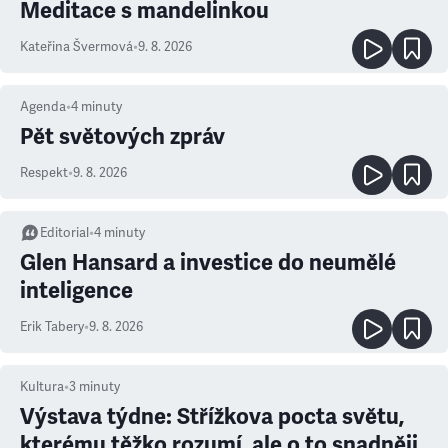
Meditace s mandelinkou
Kateřina Švermová
•
9. 8. 2026
Agenda
•
4
minuty
Pět světových zpráv
Respekt
•
9. 8. 2026
Editorial
•
4
minuty
Glen Hansard a investice do neumělé
inteligence
Erik Tabery
•
9. 8. 2026
Kultura
•
3
minuty
Výstava týdne: Střížkova pocta světu,
kterému těžko rozumí, ale o to snadněji