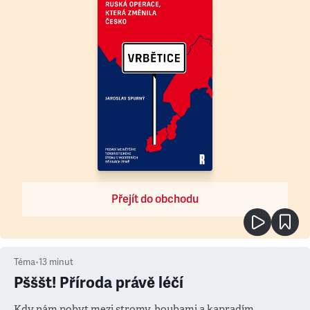
Přejít do obchodu
Téma
•
13
minut
Pšššt! Příroda právě léčí
Kdy nám pobyt mezi stromy, houbami a kapradím