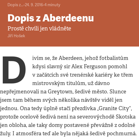
Dopis z…
•
24. 9. 2016
•
4
minuty
Dopis z Aberdeenu
Prostě chvíli jen vládněte
Jiří Hošek
D
ivím se, že Aberdeen, jehož fotbalistům
kdysi slavný sir Alex Ferguson pomohl
v začátcích své trenérské kariéry ke třem
mistrovským titulům, už dávno
nepřejmenovali na Greytown, šedivé město. Slunce
jsem tam během svých několika návštěv viděl jen
jednou. Ona tedy úplně stačí přezdívka „Granite City“,
protože ocelově šedivá není na severovýchodě Skotska
jen obloha, ale taky domy postavené převážně z odolné
žuly. I atmosféra teď ale byla nějaká šedivě pochmurná.