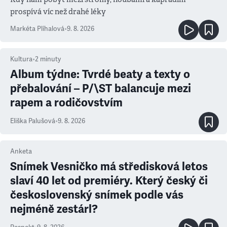
prospívá víc než drahé léky
Markéta Plíhalová
•
9. 8. 2026
Kultura
•
2
minuty
Album týdne: Tvrdé beaty a texty o
přebalování – P/\ST balancuje mezi
rapem a rodičovstvím
Eliška Palušová
•
9. 8. 2026
Anketa
Snímek Vesničko má středisková letos
slaví 40 let od premiéry. Který český či
československý snímek podle vás
nejméně zestárl?