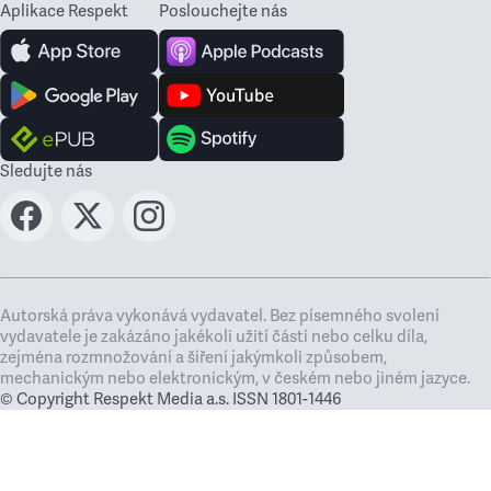
Aplikace Respekt
Poslouchejte nás
Sledujte nás
Autorská práva vykonává vydavatel. Bez písemného svolení
vydavatele je zakázáno jakékoli užití částí nebo celku díla,
zejména rozmnožování a šíření jakýmkoli způsobem,
mechanickým nebo elektronickým, v českém nebo jiném jazyce.
© Copyright Respekt Media a.s. ISSN 1801-1446