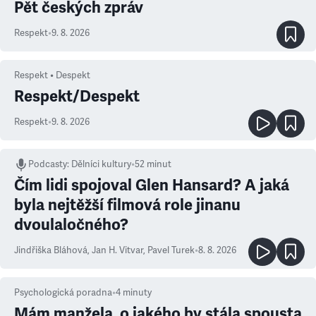
Pět českých zpráv
Respekt
•
9. 8. 2026
Respekt • Despekt
Respekt/Despekt
Respekt
•
9. 8. 2026
Podcasty
:
Dělníci kultury
•
52 minut
Čím lidi spojoval Glen Hansard? A jaká
byla nejtěžší filmová role jinanu
dvoulaločného?
Jindřiška Bláhová
,
Jan H. Vitvar
,
Pavel Turek
•
8. 8. 2026
Psychologická poradna
•
4
minuty
Mám manžela, o jakého by stála spousta