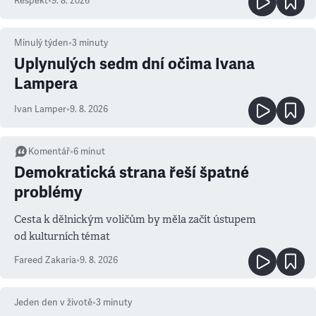
Respekt
•
9. 8. 2026
Minulý týden
•
3
minuty
Uplynulých sedm dní očima Ivana
Lampera
Ivan Lamper
•
9. 8. 2026
Komentář
•
6
minut
Demokratická strana řeší špatné
problémy
Cesta k dělnickým voličům by měla začít ústupem
od kulturních témat
Fareed Zakaria
•
9. 8. 2026
Jeden den v životě
•
3
minuty