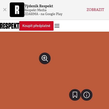
Týdeník Respekt
×
ZOBRAZIT
Respekt Media
ZDARMA - na Google Play
Koupit předplatné