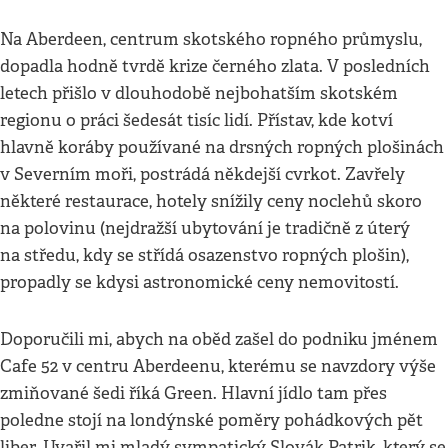
Na Aberdeen, centrum skotského ropného průmyslu,
dopadla hodně tvrdě krize černého zlata. V posledních
letech přišlo v dlouhodobě nejbohatším skotském
regionu o práci šedesát tisíc lidí. Přístav, kde kotví
hlavně koráby používané na drsných ropných plošinách
v Severním moři, postrádá někdejší cvrkot. Zavřely
některé restaurace, hotely snížily ceny noclehů skoro
na polovinu (nejdražší ubytování je tradičně z úterý
na středu, kdy se střídá osazenstvo ropných plošin),
propadly se kdysi astronomické ceny nemovitostí.
Doporučili mi, abych na oběd zašel do podniku jménem
Cafe 52 v centru Aberdeenu, kterému se navzdory výše
zmiňované šedi říká Green. Hlavní jídlo tam přes
poledne stojí na londýnské poměry pohádkových pět
liber. Uvařil mi mladý sympatický Slovák Patrik, který se