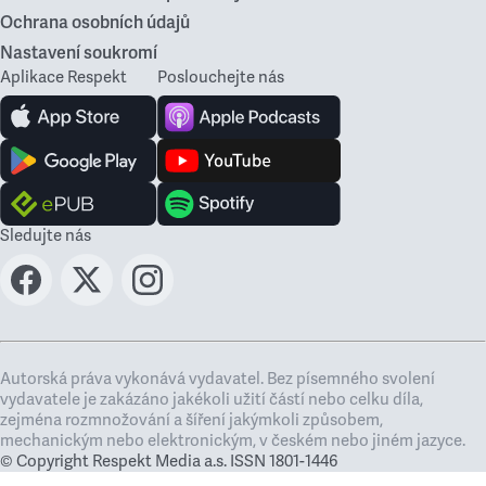
Ochrana osobních údajů
Nastavení soukromí
Aplikace Respekt
Poslouchejte nás
Sledujte nás
Autorská práva vykonává vydavatel. Bez písemného svolení
vydavatele je zakázáno jakékoli užití částí nebo celku díla,
zejména rozmnožování a šíření jakýmkoli způsobem,
mechanickým nebo elektronickým, v českém nebo jiném jazyce.
© Copyright Respekt Media a.s. ISSN 1801-1446