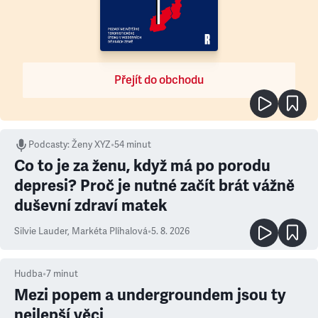
Přejít do obchodu
Podcasty
:
Ženy XYZ
•
54 minut
Co to je za ženu, když má po porodu
depresi? Proč je nutné začít brát vážně
duševní zdraví matek
Silvie Lauder
,
Markéta Plíhalová
•
5. 8. 2026
Hudba
•
7
minut
Mezi popem a undergroundem jsou ty
nejlepší věci