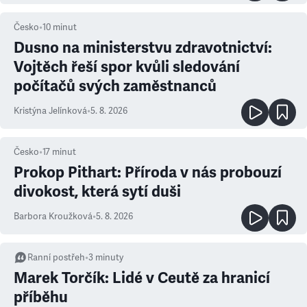
Česko
•
10
minut
Dusno na ministerstvu zdravotnictví:
Vojtěch řeší spor kvůli sledování
počítačů svých zaměstnanců
Kristýna Jelínková
•
5. 8. 2026
Česko
•
17
minut
Prokop Pithart: Příroda v nás probouzí
divokost, která sytí duši
Barbora Kroužková
•
5. 8. 2026
Ranní postřeh
•
3
minuty
Marek Torčík: Lidé v Ceutě za hranicí
příběhu