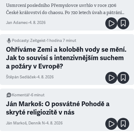
Usmrcení posledního Přemyslovce uvrhlo v roce 1306
České království do chaosu. Po 720 letech úvah a pátrání
známe jména podezřelých
Jan Adamec
•
4. 8. 2026
Podcasty
:
Zeitgeist
•
1 hodina 7 minut
Ohříváme Zemi a koloběh vody se mění.
Jak to souvisí s intenzivnějším suchem
a požáry v Evropě?
Štěpán Sedláček
•
4. 8. 2026
Komentář
•
6
minut
Ján Markoš: O posvátné Pohodě a
skryté religiozitě v nás
Ján Markoš
,
Denník N
•
4. 8. 2026