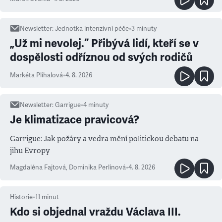
Newsletter
:
Jednotka intenzivní péče
•
3
minuty
„Už mi nevolej.“ Přibývá lidí, kteří se v
dospělosti odříznou od svých rodičů
Markéta Plíhalová
•
4. 8. 2026
Newsletter
:
Garrigue
•
4
minuty
Je klimatizace pravicová?
Garrigue: Jak požáry a vedra mění politickou debatu na
jihu Evropy
Magdaléna Fajtová
,
Dominika Perlínová
•
4. 8. 2026
Historie
•
11
minut
Kdo si objednal vraždu Václava III.