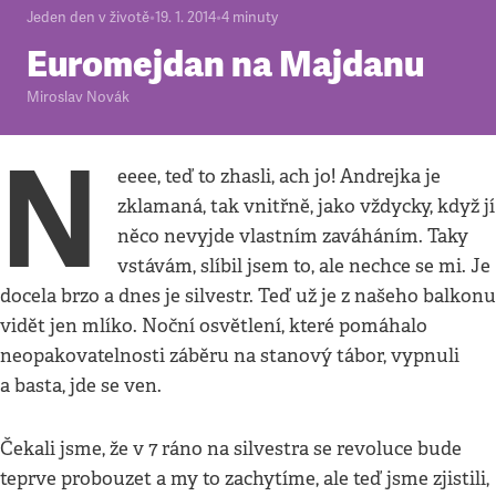
Jeden den v životě
•
19. 1. 2014
•
4
minuty
Euromejdan na Majdanu
Miroslav Novák
N
eeee, teď to zhasli, ach jo! Andrejka je
zklamaná, tak vnitřně, jako vždycky, když jí
něco nevyjde vlastním zaváháním. Taky
vstávám, slíbil jsem to, ale nechce se mi. Je
docela brzo a dnes je silvestr. Teď už je z našeho balkonu
vidět jen mlíko. Noční osvětlení, které pomáhalo
neopakovatelnosti záběru na stanový tábor, vypnuli
a basta, jde se ven.
Čekali jsme, že v 7 ráno na silvestra se revoluce bude
teprve probouzet a my to zachytíme, ale teď jsme zjistili,