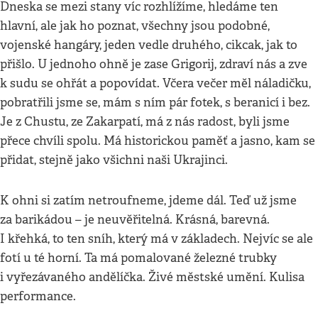
Dneska se mezi stany víc rozhlížíme, hledáme ten
hlavní, ale jak ho poznat, všechny jsou podobné,
vojenské hangáry, jeden vedle druhého, cikcak, jak to
přišlo. U jednoho ohně je zase Grigorij, zdraví nás a zve
k sudu se ohřát a popovídat. Včera večer měl náladičku,
pobratřili jsme se, mám s ním pár fotek, s beranicí i bez.
Je z Chustu, ze Zakarpatí, má z nás radost, byli jsme
přece chvíli spolu. Má historickou paměť a jasno, kam se
přidat, stejně jako všichni naši Ukrajinci.
K ohni si zatím netroufneme, jdeme dál. Teď už jsme
za barikádou – je neuvěřitelná. Krásná, barevná.
I křehká, to ten sníh, který má v základech. Nejvíc se ale
fotí u té horní. Ta má pomalované železné trubky
i vyřezávaného andělíčka. Živé městské umění. Kulisa
performance.