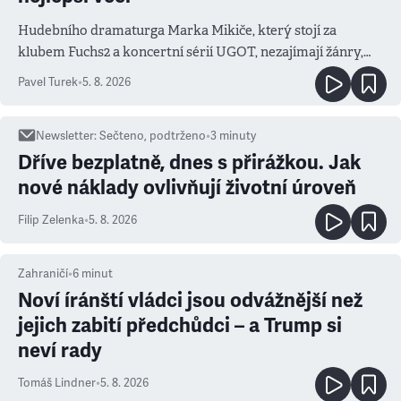
Hudebního dramaturga Marka Mikiče, který stojí za
klubem Fuchs2 a koncertní sérií UGOT, nezajímají žánry,
ale atmosféra
Pavel Turek
•
5. 8. 2026
Newsletter
:
Sečteno, podtrženo
•
3
minuty
Dříve bezplatně, dnes s přirážkou. Jak
nové náklady ovlivňují životní úroveň
Filip Zelenka
•
5. 8. 2026
Zahraničí
•
6
minut
Noví íránští vládci jsou odvážnější než
jejich zabití předchůdci – a Trump si
neví rady
Tomáš Lindner
•
5. 8. 2026