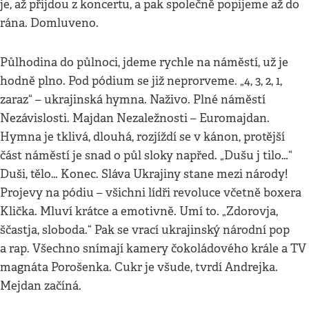
je, až přijdou z koncertu, a pak společně popijeme až do
rána. Domluveno.
Půlhodina do půlnoci, jdeme rychle na náměstí, už je
hodně plno. Pod pódium se již neprorveme. „4, 3, 2, 1,
zaraz“ – ukrajinská hymna. Naživo. Plné náměstí
Nezávislosti. Majdan Nezaležnosti – Euromajdan.
Hymna je tklivá, dlouhá, rozjíždí se v kánon, protější
část náměstí je snad o půl sloky napřed. „Dušu j tilo…“
Duši, tělo… Konec. Sláva Ukrajiny stane mezi národy!
Projevy na pódiu – všichni lídři revoluce včetně boxera
Klička. Mluví krátce a emotivně. Umí to. „Zdorovja,
ščastja, sloboda.“ Pak se vrací ukrajinský národní pop
a rap. Všechno snímají kamery čokoládového krále a TV
magnáta Porošenka. Cukr je všude, tvrdí Andrejka.
Mejdan začíná.