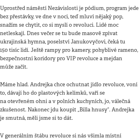
Uprostřed náměstí Nezávislosti je pódium, program jede
bez přestávky, ve dne v noci, teď mluví nějaký pop,
snažím se chytit, co si myslí o revoluci. Lidé moc
netleskají. Dnes večer se tu bude masově zpívat
ukrajinská hymna, poselství Janukovyčovi, čeká tu
150 tisíc lidí. Ještě rampy pro kamery, pohyblivé rameno,
bezpečnostní koridory pro VIP revoluce a mejdan
může začít.
Máme hlad. Andrejka chce ochutnat jídlo revoluce, voní
to, dávají ho do plastových kelímků, vaří se
na otevřeném ohni a v polních kuchyních, jo, válečná
zkušenost. Nakonec jdu koupit „Billa hnusy“. Andrejka
je smutná, měli jsme si to dát.
V generálním štábu revoluce si nás všimla místní