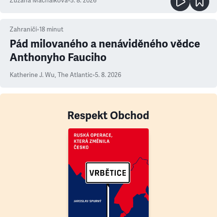
Zuzana Machálková
•
5. 8. 2026
Zahraničí
•
18
minut
Pád milovaného a nenáviděného vědce
Anthonyho Fauciho
Katherine J. Wu
,
The Atlantic
•
5. 8. 2026
Respekt Obchod