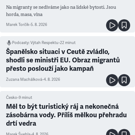
Na migranty se nedíváme jako na lidské bytosti. Jsou
horda, masa, vlna
Marek Torčík
•
5. 8. 2026
Podcasty
:
Výtah Respektu
•
22 minut
Španělsko situaci v Ceutě zvládlo,
shodli se ministři EU. Obraz migrantů
přesto poslouží jako kampaň
Zuzana Machálková
•
4. 8. 2026
Česko
•
9
minut
Měl to být turistický ráj a nekonečná
zásobárna vody. Příliš mělkou přehradu
drtí vedra
Marek Švehla
•
4. 8. 2026