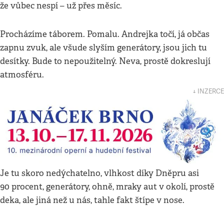
že vůbec nespí – už přes měsíc.
Procházíme táborem. Pomalu. Andrejka točí, já občas
zapnu zvuk, ale všude slyším generátory, jsou jich tu
desítky. Bude to nepoužitelný. Neva, prostě dokreslují
atmosféru.
↓ INZERCE
Je tu skoro nedýchatelno, vlhkost díky Dněpru asi
90 procent, generátory, ohně, mraky aut v okolí, prostě
deka, ale jiná než u nás, tahle fakt štípe v nose.