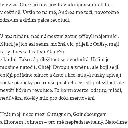
televize. Chce po nás pozdrav ukrajinskému lidu –
v češtině. Vyšlo to na mě, Andrea mě točí, novoročně
zdravím a držím palce revoluci.
V apartmánu nad náměstím zatím přibyli nájemníci.
Kluci, je jich asi sedm, možná víc, přijeli z Oděsy, mají
tady dneska hrát v některém
z klubů. Taková příležitost se neodmítá. Určitě je
musíme natočit. Chtějí Evropu a změnu, ale bojí se jí,
chtějí pořádné silnice a čisté ulice, mluví rusky, zpívají
ruské písničky pro ruské posluchače, cítí příležitost, ale
nevěří lídrům revoluce. Ta kontroverze, odstup, mládí,
nedůvěra, skvělý mix pro dokumentování.
Hrát mají něco mezi Cutugnem, Gainsbourgem
a Eltonem Johnem – pro mě nepředstavitelný. Natočíme