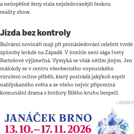
a neúspěšné ženy stala nejsledovanější českou
reality show.
Jízda bez kontroly
Bulvární novináři mají při pronásledování celebrit tvrdé
způsoby leckde na Západě. V tomhle není sága Ivety
Bartošové výjimečná. Vymyká se však něčím jiným. Jen
málokdy se v centru všeobecného voyeurského
vzrušení ocitne příběh, který postrádá jakýkoli esprit
nablýskaného světa a ze všeho nejvíc připomíná
komunální drama z brožury Bílého kruhu bezpečí.
↓ INZERCE