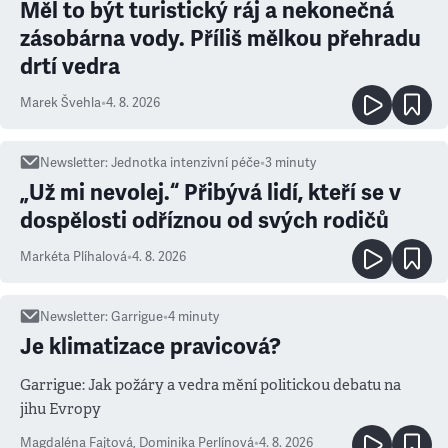
Měl to být turistický ráj a nekonečná
zásobárna vody. Příliš mělkou přehradu
drtí vedra
Marek Švehla
•
4. 8. 2026
Newsletter
:
Jednotka intenzivní péče
•
3
minuty
„Už mi nevolej.“ Přibývá lidí, kteří se v
dospělosti odříznou od svých rodičů
Markéta Plíhalová
•
4. 8. 2026
Newsletter
:
Garrigue
•
4
minuty
Je klimatizace pravicová?
Garrigue: Jak požáry a vedra mění politickou debatu na
jihu Evropy
Magdaléna Fajtová
,
Dominika Perlínová
•
4. 8. 2026