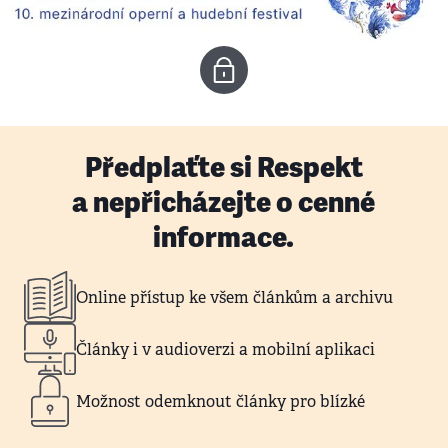
Předplaťte si Respekt
a nepřicházejte o cenné
informace.
Online přístup ke všem článkům a archivu
Články i v audioverzi a mobilní aplikaci
Možnost odemknout články pro blízké