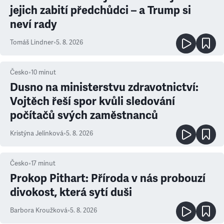
jejich zabití předchůdci – a Trump si
neví rady
Tomáš Lindner
•
5. 8. 2026
Česko
•
10
minut
Dusno na ministerstvu zdravotnictví:
Vojtěch řeší spor kvůli sledování
počítačů svých zaměstnanců
Kristýna Jelínková
•
5. 8. 2026
Česko
•
17
minut
Prokop Pithart: Příroda v nás probouzí
divokost, která sytí duši
Barbora Kroužková
•
5. 8. 2026