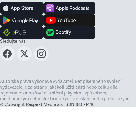
Sledujte nás
Autorská práva vykonává vydavatel. Bez písemného svolení
vydavatele je zakázáno jakékoli užití částí nebo celku díla,
zejména rozmnožování a šíření jakýmkoli způsobem,
mechanickým nebo elektronickým, v českém nebo jiném jazyce.
© Copyright Respekt Media a.s. ISSN 1801-1446