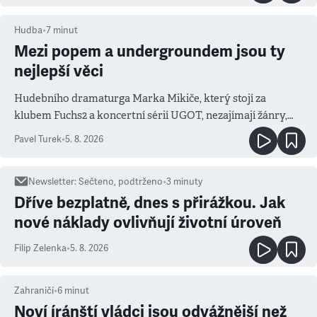
Hudba
•
7
minut
Mezi popem a undergroundem jsou ty
nejlepší věci
Hudebního dramaturga Marka Mikiče, který stojí za
klubem Fuchs2 a koncertní sérií UGOT, nezajímají žánry,
ale atmosféra
Pavel Turek
•
5. 8. 2026
Newsletter
:
Sečteno, podtrženo
•
3
minuty
Dříve bezplatně, dnes s přirážkou. Jak
nové náklady ovlivňují životní úroveň
Filip Zelenka
•
5. 8. 2026
Zahraničí
•
6
minut
Noví íránští vládci jsou odvážnější než