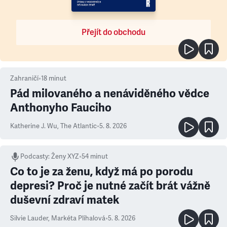
Přejít do obchodu
Zahraničí
•
18
minut
Pád milovaného a nenáviděného vědce
Anthonyho Fauciho
Katherine J. Wu
,
The Atlantic
•
5. 8. 2026
Podcasty
:
Ženy XYZ
•
54 minut
Co to je za ženu, když má po porodu
depresi? Proč je nutné začít brát vážně
duševní zdraví matek
Silvie Lauder
,
Markéta Plíhalová
•
5. 8. 2026