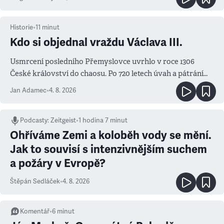
Historie
•
11
minut
Kdo si objednal vraždu Václava III.
Usmrcení posledního Přemyslovce uvrhlo v roce 1306
České království do chaosu. Po 720 letech úvah a pátrání
známe jména podezřelých
Jan Adamec
•
4. 8. 2026
Podcasty
:
Zeitgeist
•
1 hodina 7 minut
Ohříváme Zemi a koloběh vody se mění.
Jak to souvisí s intenzivnějším suchem
a požáry v Evropě?
Štěpán Sedláček
•
4. 8. 2026
Komentář
•
6
minut