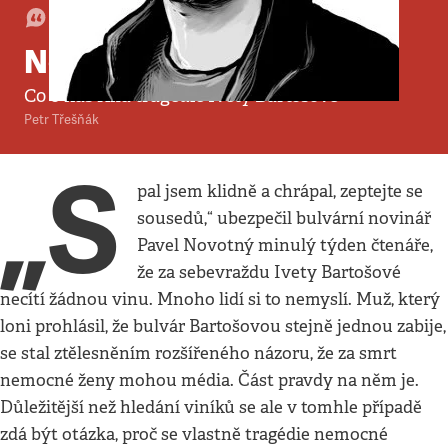
Komentář
•
4. 5. 2014
•
4
minuty
Někdo se dívá
Co o nás říká tragédie Ivety Bartošové
Petr Třešňák
„S
pal jsem klidně a chrápal, zeptejte se
sousedů,“ ubezpečil bulvární novinář
Pavel Novotný minulý týden čtenáře,
že za sebevraždu Ivety Bartošové
necítí žádnou vinu. Mnoho lidí si to nemyslí. Muž, který
loni prohlásil, že bulvár Bartošovou stejně jednou zabije,
se stal ztělesněním rozšířeného názoru, že za smrt
nemocné ženy mohou média. Část pravdy na něm je.
Důležitější než hledání viníků se ale v tomhle případě
zdá být otázka, proč se vlastně tragédie nemocné