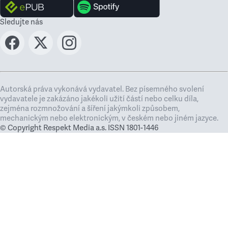
Sledujte nás
Autorská práva vykonává vydavatel. Bez písemného svolení
vydavatele je zakázáno jakékoli užití částí nebo celku díla,
zejména rozmnožování a šíření jakýmkoli způsobem,
mechanickým nebo elektronickým, v českém nebo jiném jazyce.
© Copyright Respekt Media a.s. ISSN 1801-1446