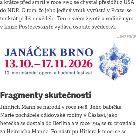
a krátce před smrtí v roce 1950 se chystal přesídlit z USA
do NDR. O tom, že jeho jediný vnuk vyrůstá v Praze, se
tenkrát příliš nevědělo. Ten o svém životě a rodině nyní
Poste restante
v knize
vydává osobité svědectví.
↓ INZERCE
Fragmenty skutečnosti
Jindřich Mann se narodil v roce 1948. Jeho babička
Marie pocházela z židovské rodiny v Čáslavi, jako
herečka se dostala do Berlína a v roce 1914 se tu provdala
za Heinricha Manna. Po nástupu Hitlera k moci se se