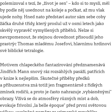
polemizoval s tezí, že „život je sen“ – kdo si to myslí, měl
by podle něj usednout na koleje a počkat, až mu vlak
ujede nohy. Hned nato představí autor sám sebe coby
žáčka druhé třídy, který proslul už v osmi letech jako
skvělý vypravěč vymyšlených příběhů. Nelze si
nevzpomenout, že stejnou dovednost přisoudil jeho
prastrýc Thomas mladému Josefovi, hlavnímu hrdinovi
své biblické tetralogie.
Motivem chlapeckého fantazírování předznamenává
Jindřich Mann snový ráz rozsáhlých pasáží, patřících
v knize k nejlepším. Skutečné příběhy předků
a příbuzenstva zná totiž jen fragmentárně z řídkých
zmínek rodičů, a proto je často nahrazuje „vybásněnými“
obrazy. Vžívá se do atmosféry různých míst a dob,
evokuje frivolní „la belle époque“ před první světovou