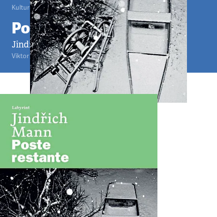
Kultura
•
3. 2. 2013
•
6
minut
Poste restante
Jindřich Mann
Viktor Šlajchrt