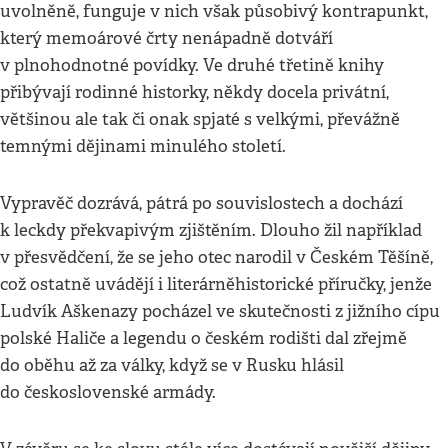
uvolněně, funguje v nich však působivý kontrapunkt,
který memoárové črty nenápadně dotváří
v plnohodnotné povídky. Ve druhé třetině knihy
přibývají rodinné historky, někdy docela privátní,
většinou ale tak či onak spjaté s velkými, převážně
temnými dějinami minulého století.
Vypravěč dozrává, pátrá po souvislostech a dochází
k leckdy překvapivým zjištěním. Dlouho žil například
v přesvědčení, že se jeho otec narodil v Českém Těšíně,
což ostatně uvádějí i literárněhistorické příručky, jenže
Ludvík Aškenazy pocházel ve skutečnosti z jižního cípu
polské Haliče a legendu o českém rodišti dal zřejmě
do oběhu až za války, když se v Rusku hlásil
do československé armády.