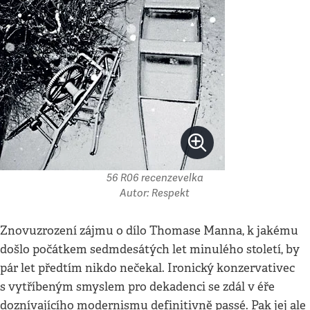
56 R06 recenzevelka
Autor: Respekt
Znovuzrození zájmu o dílo Thomase Manna, k jakému
došlo počátkem sedmdesátých let minulého století, by
pár let předtím nikdo nečekal. Ironický konzervativec
s vytříbeným smyslem pro dekadenci se zdál v éře
doznívajícího modernismu definitivně passé. Pak jej ale