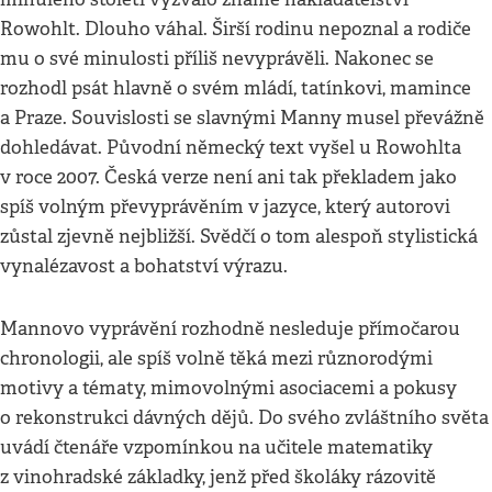
Rowohlt. Dlouho váhal. Širší rodinu nepoznal a rodiče
mu o své minulosti příliš nevyprávěli. Nakonec se
rozhodl psát hlavně o svém mládí, tatínkovi, mamince
a Praze. Souvislosti se slavnými Manny musel převážně
dohledávat. Původní německý text vyšel u Rowohlta
v roce 2007. Česká verze není ani tak překladem jako
spíš volným převyprávěním v jazyce, který autorovi
zůstal zjevně nejbližší. Svědčí o tom alespoň stylistická
vynalézavost a bohatství výrazu.
Mannovo vyprávění rozhodně nesleduje přímočarou
chronologii, ale spíš volně těká mezi různorodými
motivy a tématy, mimovolnými asociacemi a pokusy
o rekonstrukci dávných dějů. Do svého zvláštního světa
uvádí čtenáře vzpomínkou na učitele matematiky
z vinohradské základky, jenž před školáky rázovitě