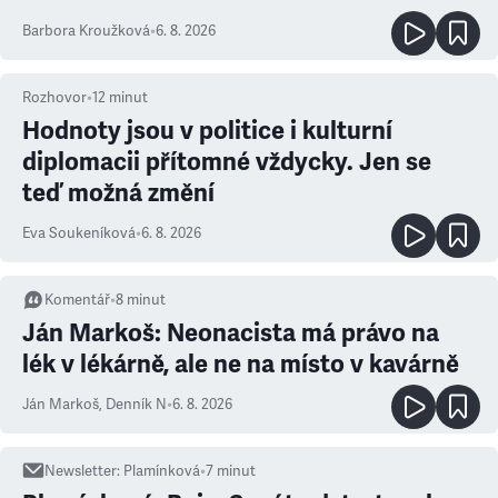
Barbora Kroužková
•
6. 8. 2026
Rozhovor
•
12
minut
Hodnoty jsou v politice i kulturní
diplomacii přítomné vždycky. Jen se
teď možná změní
Eva Soukeníková
•
6. 8. 2026
Komentář
•
8
minut
Ján Markoš: Neonacista má právo na
lék v lékárně, ale ne na místo v kavárně
Ján Markoš
,
Denník N
•
6. 8. 2026
Newsletter
:
Plamínková
•
7
minut