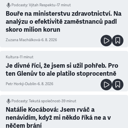
Podcasty
:
Výtah Respektu
•
17 minut
Bouře na ministerstvu zdravotnictví. Na
analýzu o efektivitě zaměstnanců padl
skoro milion korun
Zuzana Machálková
•
6. 8. 2026
Kultura
•
11
minut
Je divné říci, že jsem si užil pohřeb. Pro
ten Glenův to ale platilo stoprocentně
Petr Horký
•
Dublin
•
6. 8. 2026
Podcasty
:
Tekutá společnost
•
39 minut
Natálie Kocábová: Jsem rváč a
nenávidím, když mi někdo říká ne a v
něčem brání