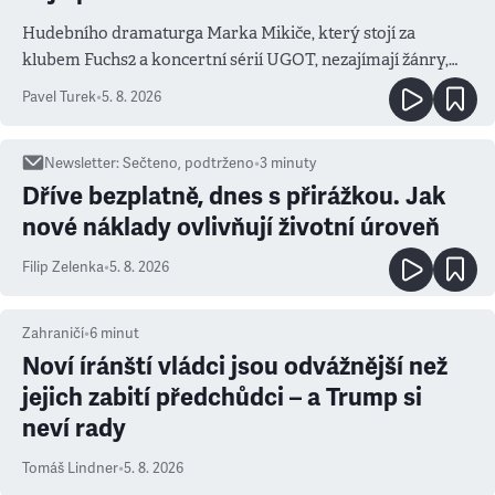
Hudebního dramaturga Marka Mikiče, který stojí za
klubem Fuchs2 a koncertní sérií UGOT, nezajímají žánry,
ale atmosféra
Pavel Turek
•
5. 8. 2026
Newsletter
:
Sečteno, podtrženo
•
3
minuty
Dříve bezplatně, dnes s přirážkou. Jak
nové náklady ovlivňují životní úroveň
Filip Zelenka
•
5. 8. 2026
Zahraničí
•
6
minut
Noví íránští vládci jsou odvážnější než
jejich zabití předchůdci – a Trump si
neví rady
Tomáš Lindner
•
5. 8. 2026