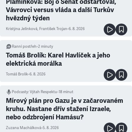
Plamínková: Boj o Senát odstartoval,
Vávrovci versus vláda a další Turkův
hvězdný týden
Kristýna Jelínková
,
František Trojan
•
6. 8. 2026
Ranní postřeh
•
2
minuty
Tomáš Brolík: Karel Havlíček a jeho
elektrická morálka
Tomáš Brolík
•
6. 8. 2026
Podcasty
:
Výtah Respektu
•
18 minut
Mírový plán pro Gazu je v začarovaném
kruhu. Nastane dřív stažení Izraele,
nebo odzbrojení Hamásu?
Zuzana Machálková
•
5. 8. 2026