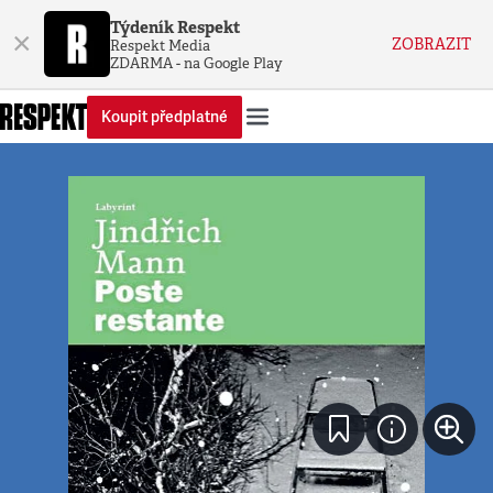
Týdeník Respekt
×
ZOBRAZIT
Respekt Media
ZDARMA - na Google Play
Koupit předplatné