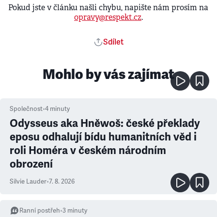
Pokud jste v článku našli chybu, napište nám prosím na
opravy@respekt.cz
.
Sdílet
Mohlo by vás zajímat
Společnost
•
4
minuty
Odysseus aka Hněwoš: české překlady
eposu odhalují bídu humanitních věd i
roli Homéra v českém národním
obrození
Silvie Lauder
•
7. 8. 2026
Ranní postřeh
•
3
minuty