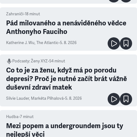
Zahraničí
•
18
minut
Pád milovaného a nenáviděného vědce
Anthonyho Fauciho
Katherine J. Wu
,
The Atlantic
•
5. 8. 2026
Podcasty
:
Ženy XYZ
•
54 minut
Co to je za ženu, když má po porodu
depresi? Proč je nutné začít brát vážně
duševní zdraví matek
Silvie Lauder
,
Markéta Plíhalová
•
5. 8. 2026
Hudba
•
7
minut
Mezi popem a undergroundem jsou ty
nejlepší věci