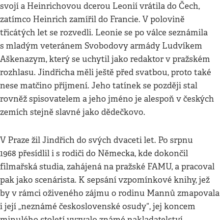
svojí a Heinrichovou dcerou Leonií vrátila do Čech,
zatímco Heinrich zamířil do Francie. V polovině
třicátých let se rozvedli. Leonie se po válce seznámila
s mladým veteránem Svobodovy armády Ludvíkem
Aškenazym, který se uchytil jako redaktor v pražském
rozhlasu. Jindřicha měli ještě před svatbou, proto také
nese matčino příjmení. Jeho tatínek se později stal
rovněž spisovatelem a jeho jméno je alespoň v českých
zemích stejně slavné jako dědečkovo.
V Praze žil Jindřich do svých dvaceti let. Po srpnu
1968 přesídlil i s rodiči do Německa, kde dokončil
filmařská studia, zahájená na pražské FAMU, a pracoval
pak jako scenárista. K sepsání vzpomínkové knihy, jež
by v rámci oživeného zájmu o rodinu Mannů zmapovala
i její „neznámé československé osudy“, jej koncem
minulého století vyzvalo známé nakladatelství