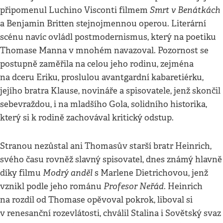
Smrt v Benátkách
připomenul Luchino Visconti filmem
a Benjamin Britten stejnojmennou operou. Literární
scénu navíc ovládl postmodernismus, který na poetiku
Thomase Manna v mnohém navazoval. Pozornost se
postupně zaměřila na celou jeho rodinu, zejména
na dceru Eriku, proslulou avantgardní kabaretiérku,
jejího bratra Klause, novináře a spisovatele, jenž skončil
sebevraždou, i na mladšího Gola, solidního historika,
který si k rodině zachovával kritický odstup.
Stranou nezůstal ani Thomasův starší bratr Heinrich,
svého času rovněž slavný spisovatel, dnes známý hlavně
Modrý anděl
díky filmu
s Marlene Dietrichovou, jenž
Profesor Neřád
vznikl podle jeho románu
. Heinrich
na rozdíl od Thomase opěvoval pokrok, liboval si
v renesanční rozevlátosti, chválil Stalina i Sovětský svaz