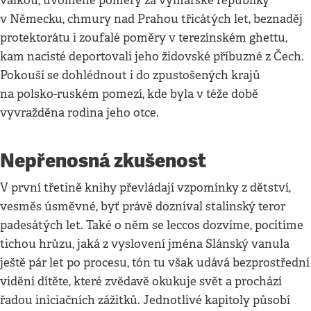
válkou, uvolněné poměry za výmarské republiky
v Německu, chmury nad Prahou třicátých let, beznaděj
protektorátu i zoufalé poměry v terezínském ghettu,
kam nacisté deportovali jeho židovské příbuzné z Čech.
Pokouší se dohlédnout i do zpustošených krajů
na polsko-ruském pomezí, kde byla v téže době
vyvražděna rodina jeho otce.
Nepřenosná zkušenost
V první třetině knihy převládají vzpomínky z dětství,
vesměs úsměvné, byť právě dozníval stalinský teror
padesátých let. Také o něm se leccos dozvíme, pocítíme
tichou hrůzu, jaká z vyslovení jména Slánský vanula
ještě pár let po procesu, tón tu však udává bezprostřední
vidění dítěte, které zvědavě okukuje svět a prochází
řadou iniciačních zážitků. Jednotlivé kapitoly působí