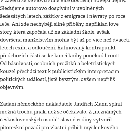
V závěru se ke slovu stále více dostávají novější dějiny.
Sledujeme autorovo dospívání v uvolněných
šedesátých letech, zážitky z emigrace i návraty po roce
1989. Ani zde nechybějí silné příběhy, například love
story, která započala už na základní škole, avšak
dovršena manželstvím mohla být až po více než dvaceti
letech exilu a odloučení. Rafinovaný kontrapunkt
předchozích částí se ke konci knihy poněkud hroutí.
Od básnivosti, osobních prožitků a beletristických
kouzel přechází text k publicistickým interpretacím
politických událostí, jistě bystrým, ovšem nepříliš
objevným.
Zadání německého nakladatele Jindřich Mann splnil
možná trochu jinak, než se očekávalo. Z „neznámých
československých osudů“ slavné rodiny vytvořil
pitoreskní pozadí pro vlastní příběh myšlenkového