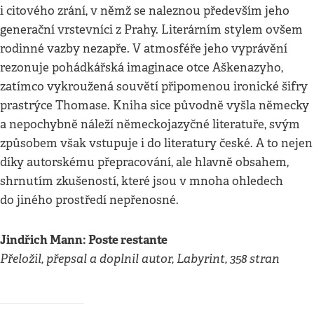
i citového zrání, v němž se naleznou především jeho
generační vrstevníci z Prahy. Literárním stylem ovšem
rodinné vazby nezapře. V atmosféře jeho vyprávění
rezonuje pohádkářská imaginace otce Aškenazyho,
zatímco vykroužená souvětí připomenou ironické šifry
prastrýce Thomase. Kniha sice původně vyšla německy
a nepochybně náleží německojazyčné literatuře, svým
způsobem však vstupuje i do literatury české. A to nejen
díky autorskému přepracování, ale hlavně obsahem,
shrnutím zkušeností, které jsou v mnoha ohledech
do jiného prostředí nepřenosné.
Jindřich Mann: Poste restante
Přeložil, přepsal a doplnil autor, Labyrint, 358 stran