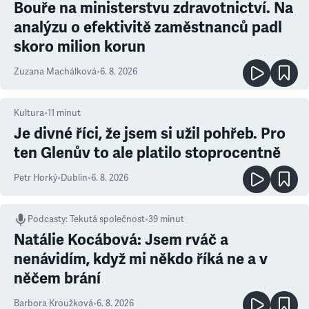
Bouře na ministerstvu zdravotnictví. Na
analýzu o efektivitě zaměstnanců padl
skoro milion korun
Zuzana Machálková
•
6. 8. 2026
Kultura
•
11
minut
Je divné říci, že jsem si užil pohřeb. Pro
ten Glenův to ale platilo stoprocentně
Petr Horký
•
Dublin
•
6. 8. 2026
Podcasty
:
Tekutá společnost
•
39 minut
Natálie Kocábová: Jsem rváč a
nenávidím, když mi někdo říká ne a v
něčem brání
Barbora Kroužková
•
6. 8. 2026