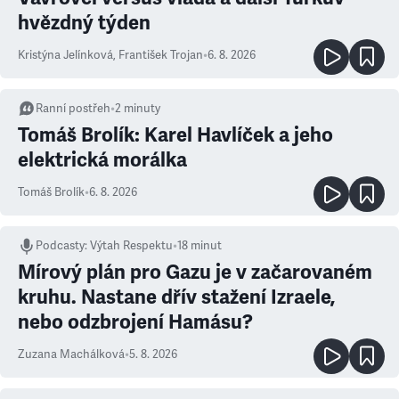
hvězdný týden
Kristýna Jelínková
,
František Trojan
•
6. 8. 2026
Ranní postřeh
•
2
minuty
Tomáš Brolík: Karel Havlíček a jeho
elektrická morálka
Tomáš Brolík
•
6. 8. 2026
Podcasty
:
Výtah Respektu
•
18 minut
Mírový plán pro Gazu je v začarovaném
kruhu. Nastane dřív stažení Izraele,
nebo odzbrojení Hamásu?
Zuzana Machálková
•
5. 8. 2026