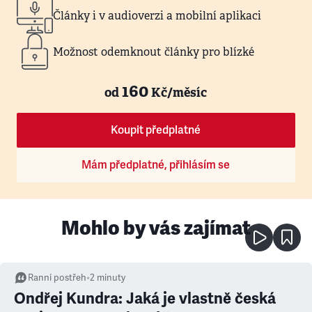
Články i v audioverzi a mobilní aplikaci
Možnost odemknout články pro blízké
160
od
Kč/měsíc
Koupit předplatné
Mám předplatné, přihlásím se
Mohlo by vás zajímat
Ranní postřeh
•
2
minuty
Ondřej Kundra: Jaká je vlastně česká