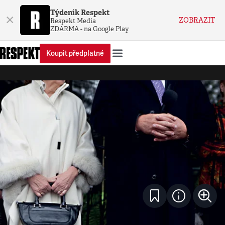
Týdeník Respekt
×
ZOBRAZIT
Respekt Media
ZDARMA - na Google Play
Koupit předplatné