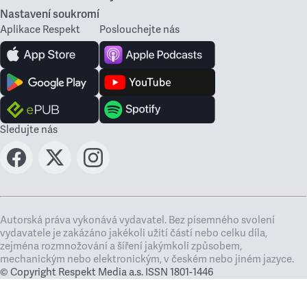
Nastavení soukromí
Aplikace Respekt
Poslouchejte nás
Sledujte nás
Autorská práva vykonává vydavatel. Bez písemného svolení
vydavatele je zakázáno jakékoli užití částí nebo celku díla,
zejména rozmnožování a šíření jakýmkoli způsobem,
mechanickým nebo elektronickým, v českém nebo jiném jazyce.
© Copyright Respekt Media a.s. ISSN 1801-1446