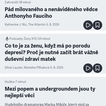
Zahraničí
•
18
minut
Pád milovaného a nenáviděného vědce
Anthonyho Fauciho
Katherine J. Wu
,
The Atlantic
•
5. 8. 2026
Podcasty
:
Ženy XYZ
•
54 minut
Co to je za ženu, když má po porodu
depresi? Proč je nutné začít brát vážně
duševní zdraví matek
Silvie Lauder
,
Markéta Plíhalová
•
5. 8. 2026
Hudba
•
7
minut
Mezi popem a undergroundem jsou ty
nejlepší věci
Hudebního dramaturga Marka Mikiče, který stojí za