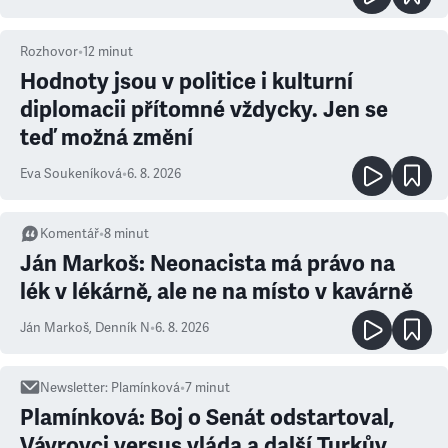
Rozhovor
•
12
minut
Hodnoty jsou v politice i kulturní
diplomacii přítomné vždycky. Jen se
teď možná změní
Eva Soukeníková
•
6. 8. 2026
Komentář
•
8
minut
Ján Markoš: Neonacista má právo na
lék v lékárně, ale ne na místo v kavárně
Ján Markoš
,
Denník N
•
6. 8. 2026
Newsletter
:
Plamínková
•
7
minut
Plamínková: Boj o Senát odstartoval,
Vávrovci versus vláda a další Turkův