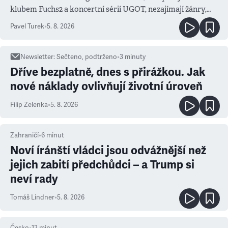
klubem Fuchs2 a koncertní sérií UGOT, nezajímají žánry,
ale atmosféra
Pavel Turek
•
5. 8. 2026
Newsletter
:
Sečteno, podtrženo
•
3
minuty
Dříve bezplatně, dnes s přirážkou. Jak
nové náklady ovlivňují životní úroveň
Filip Zelenka
•
5. 8. 2026
Zahraničí
•
6
minut
Noví íránští vládci jsou odvážnější než
jejich zabití předchůdci – a Trump si
neví rady
Tomáš Lindner
•
5. 8. 2026