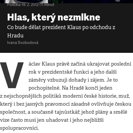
Politika
•
19. 2. 2012
•
11
minut
Hlas, který nezmlkne
Co bude dělat prezident Klaus po odchodu z
Hradu
Ivana Svobodová
V
áclav Klaus právě začíná ukrajovat poslední
rok v prezidentské funkci a jeho další
záměry vzbuzují dohady i zájem. Je to
pochopitelné. Na Hradě končí jeden
z nejschopnějších politiků moderní české historie, muž,
který i bez jasných pravomocí zásadně ovlivňuje českou
společnost, a současně tajnůstkář, jehož plány a smělé
vize často musí jen uhadovat i jeho nejbližší
spolupracovníci.