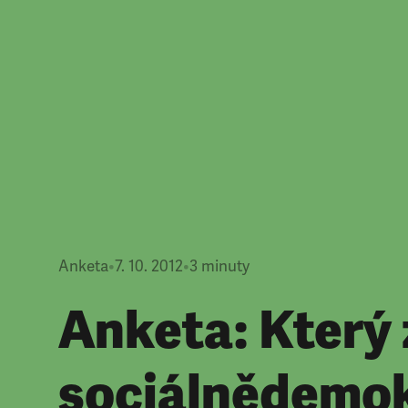
Anketa
•
7. 10. 2012
•
3
minuty
Anketa: Který 
sociálnědemo