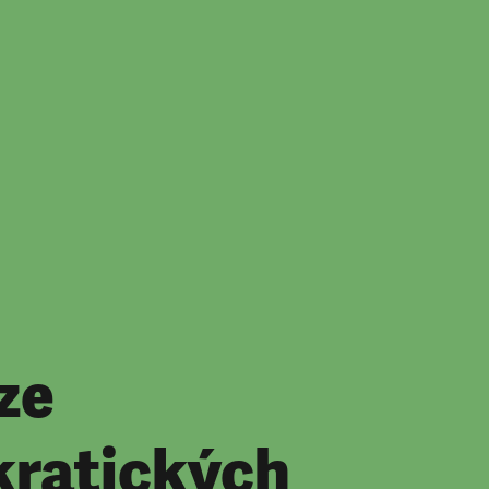
ze
kratických