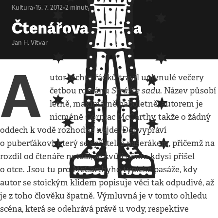
Kultura
•
15. 7. 2012
•
2
minuty
Čtenářova prosba
Jan H. Vitvar
A
utor těchto řádků trávil uplynulé večery
Strážce sadu
četbou románu
. Název působí
letně, maximálně baboletně, autorem je
nicméně Cormac McCarthy, takže o žádný
oddech k vodě rozhodně nejde. Děj vypráví
o puberťákovi, který se spřátelí s pašerákem, přičemž na
rozdíl od čtenáře netuší, že kvůli němu kdysi přišel
o otce. Jsou tu pro McCarthyho typické pasáže, kdy
autor se stoickým klidem popisuje věci tak odpudivé, až
je z toho člověku špatně. Výmluvná je v tomto ohledu
scéna, která se odehrává právě u vody, respektive