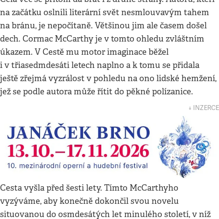
na začátku oslnili literární svět nesmlouvavým tahem
na bránu, je nepočítaně. Většinou jim ale časem došel
dech. Cormac McCarthy je v tomto ohledu zvláštním
úkazem. V Cestě mu motor imaginace běžel
i v třiasedmdesáti letech naplno a k tomu se přidala
ještě zřejmá vyzrálost v pohledu na ono lidské hemžení,
jež se podle autora může řítit do pěkné polízanice.
↓ INZERCE
Cesta vyšla před šesti lety. Tímto McCarthyho
vyzýváme, aby konečně dokončil svou novelu
situovanou do osmdesátých let minulého století, v níž