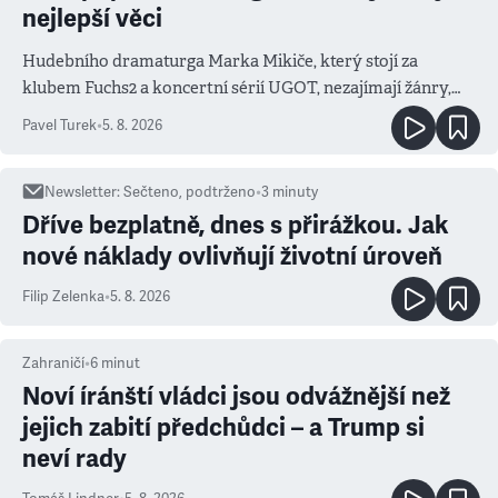
nejlepší věci
Hudebního dramaturga Marka Mikiče, který stojí za
klubem Fuchs2 a koncertní sérií UGOT, nezajímají žánry,
ale atmosféra
Pavel Turek
•
5. 8. 2026
Newsletter
:
Sečteno, podtrženo
•
3
minuty
Dříve bezplatně, dnes s přirážkou. Jak
nové náklady ovlivňují životní úroveň
Filip Zelenka
•
5. 8. 2026
Zahraničí
•
6
minut
Noví íránští vládci jsou odvážnější než
jejich zabití předchůdci – a Trump si
neví rady