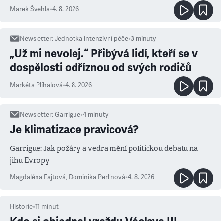
Marek Švehla
•
4. 8. 2026
Newsletter
:
Jednotka intenzivní péče
•
3
minuty
„Už mi nevolej.“ Přibývá lidí, kteří se v
dospělosti odříznou od svých rodičů
Markéta Plíhalová
•
4. 8. 2026
Newsletter
:
Garrigue
•
4
minuty
Je klimatizace pravicová?
Garrigue: Jak požáry a vedra mění politickou debatu na
jihu Evropy
Magdaléna Fajtová
,
Dominika Perlínová
•
4. 8. 2026
Historie
•
11
minut