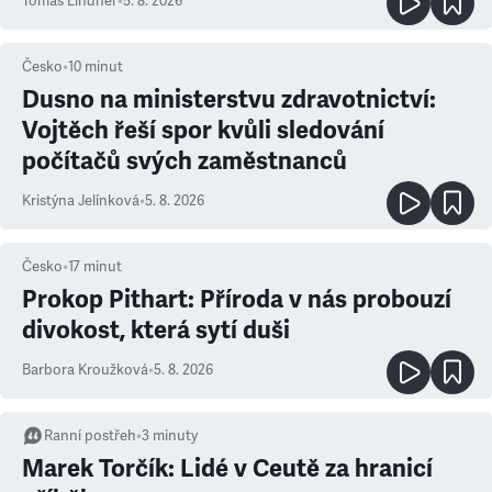
Tomáš Lindner
•
5. 8. 2026
Česko
•
10
minut
Dusno na ministerstvu zdravotnictví:
Vojtěch řeší spor kvůli sledování
počítačů svých zaměstnanců
Kristýna Jelínková
•
5. 8. 2026
Česko
•
17
minut
Prokop Pithart: Příroda v nás probouzí
divokost, která sytí duši
Barbora Kroužková
•
5. 8. 2026
Ranní postřeh
•
3
minuty
Marek Torčík: Lidé v Ceutě za hranicí