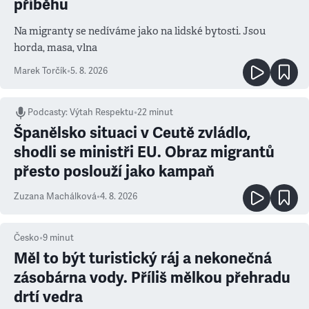
příběhu
Na migranty se nedíváme jako na lidské bytosti. Jsou
horda, masa, vlna
Marek Torčík
•
5. 8. 2026
Podcasty
:
Výtah Respektu
•
22 minut
Španělsko situaci v Ceutě zvládlo,
shodli se ministři EU. Obraz migrantů
přesto poslouží jako kampaň
Zuzana Machálková
•
4. 8. 2026
Česko
•
9
minut
Měl to být turistický ráj a nekonečná
zásobárna vody. Příliš mělkou přehradu
drtí vedra