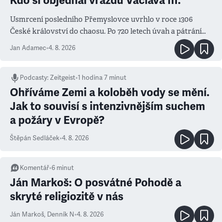
Kdo si objednal vraždu Václava III.
Usmrcení posledního Přemyslovce uvrhlo v roce 1306
České království do chaosu. Po 720 letech úvah a pátrání
známe jména podezřelých
Jan Adamec
•
4. 8. 2026
Podcasty
:
Zeitgeist
•
1 hodina 7 minut
Ohříváme Zemi a koloběh vody se mění.
Jak to souvisí s intenzivnějším suchem
a požáry v Evropě?
Štěpán Sedláček
•
4. 8. 2026
Komentář
•
6
minut
Ján Markoš: O posvátné Pohodě a
skryté religiozitě v nás
Ján Markoš
,
Denník N
•
4. 8. 2026