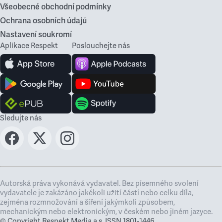
Všeobecné obchodní podmínky
Ochrana osobních údajů
Nastavení soukromí
Aplikace Respekt
Poslouchejte nás
Sledujte nás
Autorská práva vykonává vydavatel. Bez písemného svolení
vydavatele je zakázáno jakékoli užití částí nebo celku díla,
zejména rozmnožování a šíření jakýmkoli způsobem,
mechanickým nebo elektronickým, v českém nebo jiném jazyce.
© Copyright Respekt Media a.s. ISSN 1801-1446