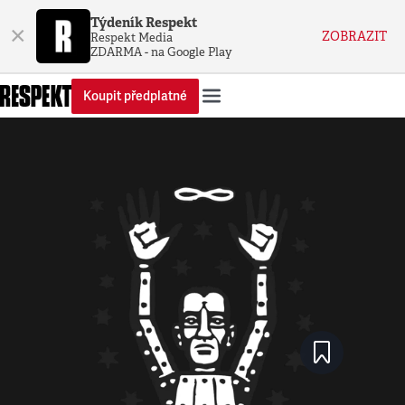
Týdeník Respekt
×
ZOBRAZIT
Respekt Media
ZDARMA - na Google Play
Koupit předplatné