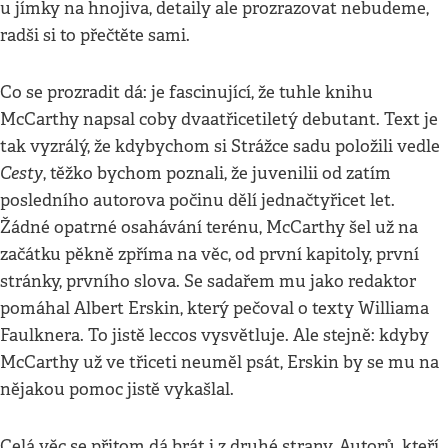
u jímky na hnojiva, detaily ale prozrazovat nebudeme,
radši si to přečtěte sami.
Co se prozradit dá: je fascinující, že tuhle knihu
McCarthy napsal coby dvaatřicetiletý debutant. Text je
tak vyzrálý, že kdybychom si Strážce sadu položili vedle
Cesty
, těžko bychom poznali, že juvenilii od zatím
posledního autorova počinu dělí jednačtyřicet let.
Žádné opatrné osahávání terénu, McCarthy šel už na
začátku pěkně zpříma na věc, od první kapitoly, první
stránky, prvního slova. Se sadařem mu jako redaktor
pomáhal Albert Erskin, který pečoval o texty Williama
Faulknera. To jistě leccos vysvětluje. Ale stejně: kdyby
McCarthy už ve třiceti neuměl psát, Erskin by se mu na
nějakou pomoc jistě vykašlal.
Celá věc se přitom dá brát i z druhé strany. Autorů, kteří