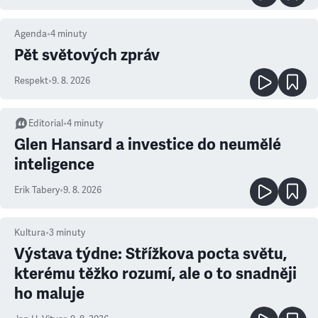
Agenda
•
4
minuty
Pět světových zpráv
Respekt
•
9. 8. 2026
Editorial
•
4
minuty
Glen Hansard a investice do neumělé
inteligence
Erik Tabery
•
9. 8. 2026
Kultura
•
3
minuty
Výstava týdne: Střížkova pocta světu,
kterému těžko rozumí, ale o to snadněji
ho maluje