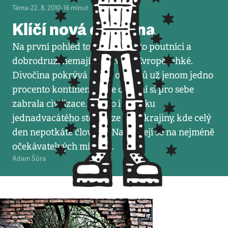
Téma
•
22. 8. 2010
•
16
minut
Klíčí nová divočina
Na první pohled to vypadá, že to poutníci a
dobrodruzi nemají ve střední Evropě lehké.
Divočina pokrývá podle odhadů už jenom jedno
procento kontinentu, vše ostatní si pro sebe
zabrala civilizace. Přesto i v Česku
jednadvacátého století lze najít krajiny, kde celý
den nepotkáte člověka. Nacházejí se na nejméně
očekávatelných místech.
Adam Šůra