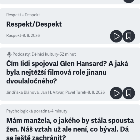
Respekt • Despekt
Respekt/Despekt
Respekt
•
9. 8. 2026
Podcasty
:
Dělníci kultury
•
52 minut
Čím lidi spojoval Glen Hansard? A jaká
byla nejtěžší filmová role jinanu
dvoulaločného?
Jindřiška Bláhová
,
Jan H. Vitvar
,
Pavel Turek
•
8. 8. 2026
Psychologická poradna
•
4
minuty
Mám manžela, o jakého by stála spousta
žen. Náš vztah už ale není, co býval. Dá
se ještě zachránit?