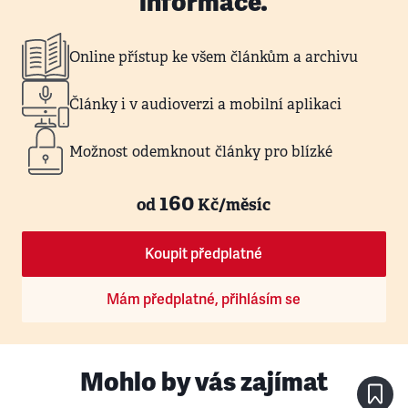
informace.
Online přístup ke všem článkům a archivu
Články i v audioverzi a mobilní aplikaci
Možnost odemknout články pro blízké
160
od
Kč/měsíc
Koupit předplatné
Mám předplatné, přihlásím se
Mohlo by vás zajímat