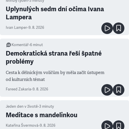
Minulý týden
•
3
minuty
Uplynulých sedm dní očima Ivana
Lampera
Ivan Lamper
•
9. 8. 2026
Komentář
•
6
minut
Demokratická strana řeší špatné
problémy
Cesta k dělnickým voličům by měla začít ústupem
od kulturních témat
Fareed Zakaria
•
9. 8. 2026
Jeden den v životě
•
3
minuty
Meditace s mandelinkou
Kateřina Švermová
•
9. 8. 2026