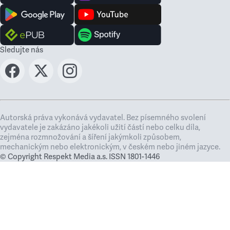
Sledujte nás
Autorská práva vykonává vydavatel. Bez písemného svolení
vydavatele je zakázáno jakékoli užití částí nebo celku díla,
zejména rozmnožování a šíření jakýmkoli způsobem,
mechanickým nebo elektronickým, v českém nebo jiném jazyce.
© Copyright Respekt Media a.s. ISSN 1801-1446