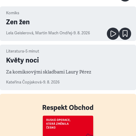
Komiks
Zen žen
Lela Geislerová
,
Martin Mach Ondřej
•
9. 8. 2026
Literatura
•
5
minut
Květy noci
Za komiksovými skladbami Laury Pérez
Kateřina Čopjaková
•
9. 8. 2026
Respekt Obchod