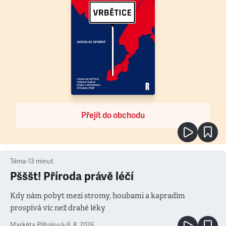
Přejít do obchodu
Téma
•
13
minut
Pšššt! Příroda právě léčí
Kdy nám pobyt mezi stromy, houbami a kapradím
prospívá víc než drahé léky
Markéta Plíhalová
•
9. 8. 2026