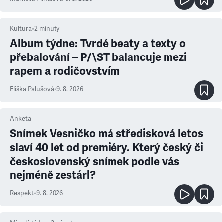
Kultura
•
2
minuty
Album týdne: Tvrdé beaty a texty o
přebalování – P/\ST balancuje mezi
rapem a rodičovstvím
Eliška Palušová
•
9. 8. 2026
Anketa
Snímek Vesničko má středisková letos
slaví 40 let od premiéry. Který český či
československý snímek podle vás
nejméně zestárl?
Respekt
•
9. 8. 2026