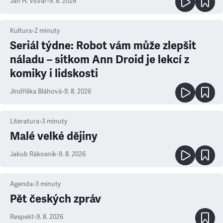
Jan H. Vitvar
•
9. 8. 2026
Kultura
•
2
minuty
Seriál týdne: Robot vám může zlepšit
náladu – sitkom Ann Droid je lekcí z
komiky i lidskosti
Jindřiška Bláhová
•
9. 8. 2026
Literatura
•
3
minuty
Malé velké dějiny
Jakub Rákosník
•
9. 8. 2026
Agenda
•
3
minuty
Pět českých zpráv
Respekt
•
9. 8. 2026