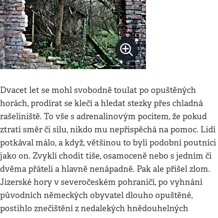
Dvacet let se mohl svobodně toulat po opuštěných
horách, prodírat se klečí a hledat stezky přes chladná
rašeliniště. To vše s adrenalinovým pocitem, že pokud
ztratí směr či sílu, nikdo mu nepřispěchá na pomoc. Lidí
potkával málo, a když, většinou to byli podobní poutníci
jako on. Zvyklí chodit tiše, osamoceně nebo s jedním či
dvěma přáteli a hlavně nenápadně. Pak ale přišel zlom.
Jizerské hory v severočeském pohraničí, po vyhnání
původních německých obyvatel dlouho opuštěné,
postihlo znečištění z nedalekých hnědouhelných