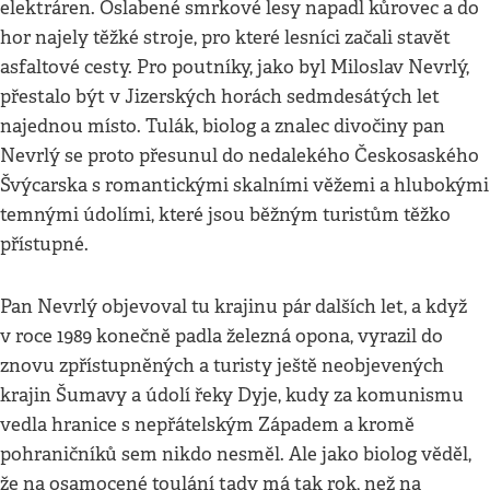
elektráren. Oslabené smrkové lesy napadl kůrovec a do
hor najely těžké stroje, pro které lesníci začali stavět
asfaltové cesty. Pro poutníky, jako byl Miloslav Nevrlý,
přestalo být v Jizerských horách sedmdesátých let
najednou místo. Tulák, biolog a znalec divočiny pan
Nevrlý se proto přesunul do nedalekého Českosaského
Švýcarska s romantickými skalními věžemi a hlubokými
temnými údolími, které jsou běžným turistům těžko
přístupné.
Pan Nevrlý objevoval tu krajinu pár dalších let, a když
v roce 1989 konečně padla železná opona, vyrazil do
znovu zpřístupněných a turisty ještě neobjevených
krajin Šumavy a údolí řeky Dyje, kudy za komunismu
vedla hranice s nepřátelským Západem a kromě
pohraničníků sem nikdo nesměl. Ale jako biolog věděl,
že na osamocené toulání tady má tak rok, než na