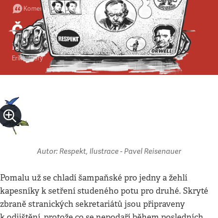
Komentář
•
23. 5. 2010
•
9
minut
Čas pro odvážnou volbu
Klíčem k dobré vládě jsou malé strany
Erik Tabery
Autor: Respekt, Ilustrace - Pavel Reisenauer
Pomalu už se chladí šampaňské pro jedny a žehlí
kapesníky k setření studeného potu pro druhé. Skryté
zbraně stranických sekretariátů jsou připraveny
k odjištění, protože co se nepodaří během posledních