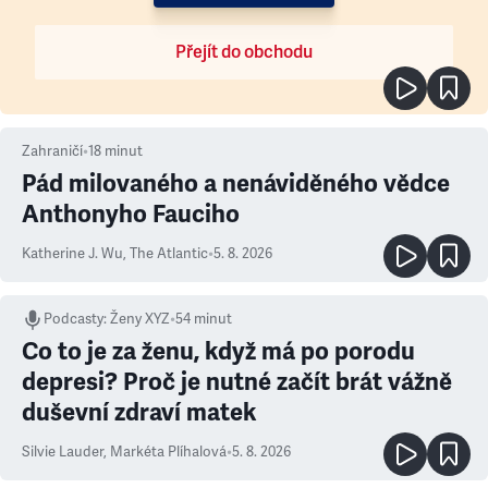
Přejít do obchodu
Zahraničí
•
18
minut
Pád milovaného a nenáviděného vědce
Anthonyho Fauciho
Katherine J. Wu
,
The Atlantic
•
5. 8. 2026
Podcasty
:
Ženy XYZ
•
54 minut
Co to je za ženu, když má po porodu
depresi? Proč je nutné začít brát vážně
duševní zdraví matek
Silvie Lauder
,
Markéta Plíhalová
•
5. 8. 2026