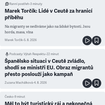
Ranní postřeh
•
3
minuty
Marek Torčík: Lidé v Ceutě za hranicí
příběhu
Na migranty se nedíváme jako na lidské bytosti. Jsou
horda, masa, vlna
Marek Torčík
•
5. 8. 2026
Podcasty
:
Výtah Respektu
•
22 minut
Španělsko situaci v Ceutě zvládlo,
shodli se ministři EU. Obraz migrantů
přesto poslouží jako kampaň
Zuzana Machálková
•
4. 8. 2026
Česko
•
9
minut
Měl to být turistický ráj a nekonečná