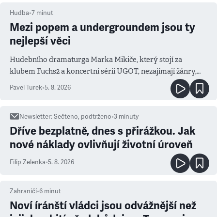
Hudba
•
7
minut
Mezi popem a undergroundem jsou ty
nejlepší věci
Hudebního dramaturga Marka Mikiče, který stojí za
klubem Fuchs2 a koncertní sérií UGOT, nezajímají žánry,
ale atmosféra
Pavel Turek
•
5. 8. 2026
Newsletter
:
Sečteno, podtrženo
•
3
minuty
Dříve bezplatně, dnes s přirážkou. Jak
nové náklady ovlivňují životní úroveň
Filip Zelenka
•
5. 8. 2026
Zahraničí
•
6
minut
Noví íránští vládci jsou odvážnější než