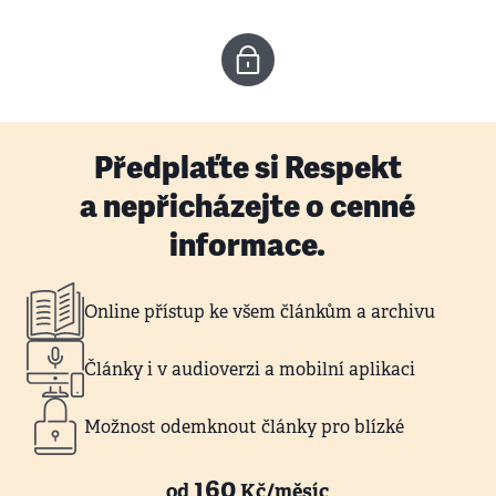
Předplaťte si Respekt
a nepřicházejte o cenné
informace.
Online přístup ke všem článkům a archivu
Články i v audioverzi a mobilní aplikaci
Možnost odemknout články pro blízké
160
od
Kč/měsíc