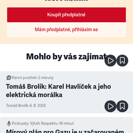
Koupit předplatné
Mám předplatné, přihlásím se
Mohlo by vás zajímat
Ranní postřeh
•
2
minuty
Tomáš Brolík: Karel Havlíček a jeho
elektrická morálka
Tomáš Brolík
•
6. 8. 2026
Podcasty
:
Výtah Respektu
•
18 minut
Mírový plán pro Gazu je v začarovaném