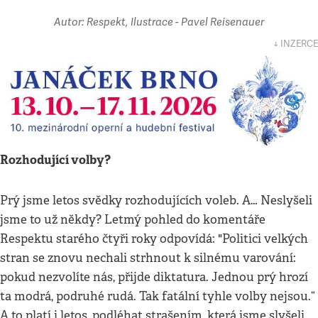
Autor: Respekt, Ilustrace - Pavel Reisenauer
↓ INZERCE
Rozhodující volby?
Prý jsme letos svědky rozhodujících voleb. A… Neslyšeli
jsme to už někdy? Letmý pohled do komentáře
Respektu starého čtyři roky odpovídá: "Politici velkých
stran se znovu nechali strhnout k silnému varování:
pokud nezvolíte nás, přijde diktatura. Jednou prý hrozí
ta modrá, podruhé rudá. Tak fatální tyhle volby nejsou.“
A to platí i letos, podléhat strašením, která jsme slyšeli