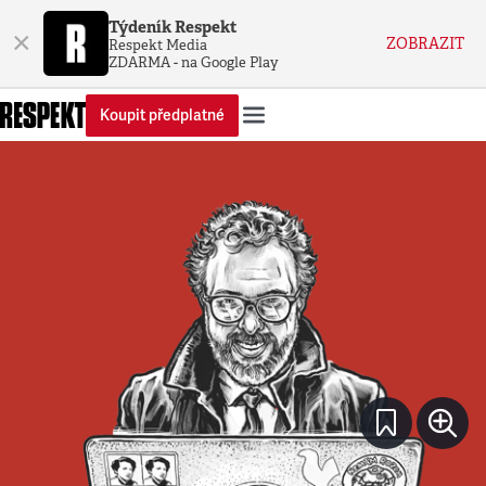
Týdeník Respekt
×
ZOBRAZIT
Respekt Media
ZDARMA - na Google Play
Koupit předplatné