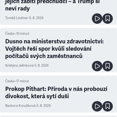
jejich zabití předchůdci – a Trump si
neví rady
Tomáš Lindner
•
5. 8. 2026
Česko
•
10
minut
Dusno na ministerstvu zdravotnictví:
Vojtěch řeší spor kvůli sledování
počítačů svých zaměstnanců
Kristýna Jelínková
•
5. 8. 2026
Česko
•
17
minut
Prokop Pithart: Příroda v nás probouzí
divokost, která sytí duši
Barbora Kroužková
•
5. 8. 2026