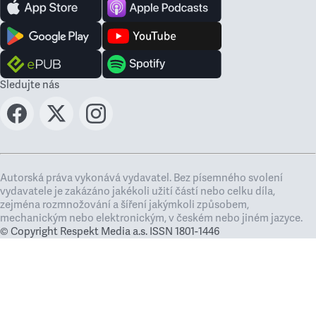
Sledujte nás
Autorská práva vykonává vydavatel. Bez písemného svolení
vydavatele je zakázáno jakékoli užití částí nebo celku díla,
zejména rozmnožování a šíření jakýmkoli způsobem,
mechanickým nebo elektronickým, v českém nebo jiném jazyce.
© Copyright Respekt Media a.s. ISSN 1801-1446