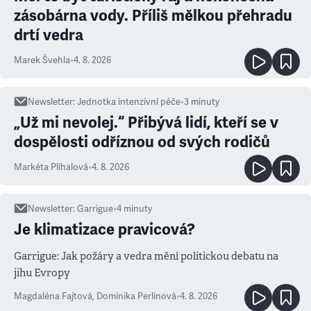
zásobárna vody. Příliš mělkou přehradu
drtí vedra
Marek Švehla
•
4. 8. 2026
Newsletter
:
Jednotka intenzivní péče
•
3
minuty
„Už mi nevolej.“ Přibývá lidí, kteří se v
dospělosti odříznou od svých rodičů
Markéta Plíhalová
•
4. 8. 2026
Newsletter
:
Garrigue
•
4
minuty
Je klimatizace pravicová?
Garrigue: Jak požáry a vedra mění politickou debatu na
jihu Evropy
Magdaléna Fajtová
,
Dominika Perlínová
•
4. 8. 2026