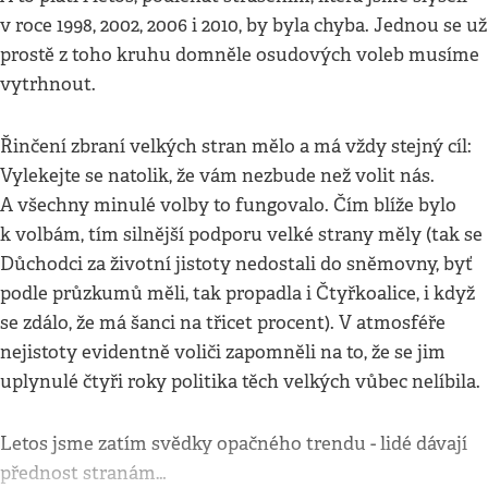
v roce 1998, 2002, 2006 i 2010, by byla chyba. Jednou se už
prostě z toho kruhu domněle osudových voleb musíme
vytrhnout.
Řinčení zbraní velkých stran mělo a má vždy stejný cíl:
Vylekejte se natolik, že vám nezbude než volit nás.
A všechny minulé volby to fungovalo. Čím blíže bylo
k volbám, tím silnější podporu velké strany měly (tak se
Důchodci za životní jistoty nedostali do sněmovny, byť
podle průzkumů měli, tak propadla i Čtyřkoalice, i když
se zdálo, že má šanci na třicet procent). V atmosféře
nejistoty evidentně voliči zapomněli na to, že se jim
uplynulé čtyři roky politika těch velkých vůbec nelíbila.
Letos jsme zatím svědky opačného trendu - lidé dávají
přednost stranám…