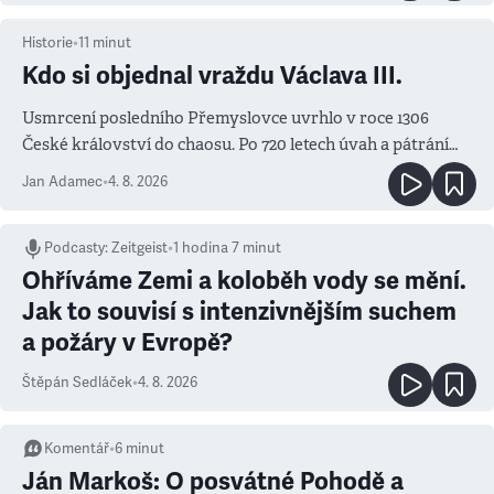
Historie
•
11
minut
Kdo si objednal vraždu Václava III.
Usmrcení posledního Přemyslovce uvrhlo v roce 1306
České království do chaosu. Po 720 letech úvah a pátrání
známe jména podezřelých
Jan Adamec
•
4. 8. 2026
Podcasty
:
Zeitgeist
•
1 hodina 7 minut
Ohříváme Zemi a koloběh vody se mění.
Jak to souvisí s intenzivnějším suchem
a požáry v Evropě?
Štěpán Sedláček
•
4. 8. 2026
Komentář
•
6
minut
Ján Markoš: O posvátné Pohodě a