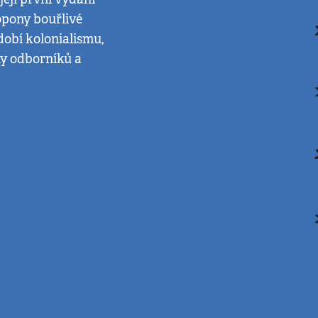
 opony bouřlivé
obí kolonialismu,
y odborníků a