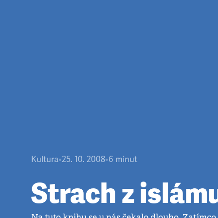
Kultura
•
25. 10. 2008
•
6
minut
Strach z islám
Na tuto knihu se u nás čekalo dlouho. Zatímco 