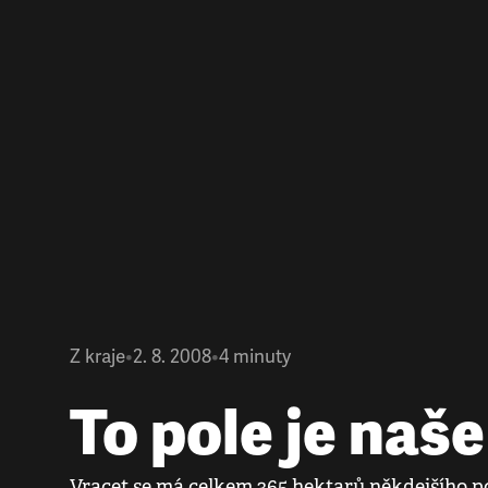
Z kraje
•
2. 8. 2008
•
4
minuty
To pole je naše
Vracet se má celkem 365 hektarů někdejšího p