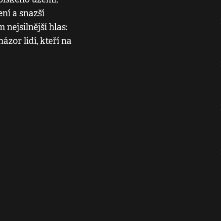
ní a snazší
 nejsilnější hlas:
ázor lidí, kteří na