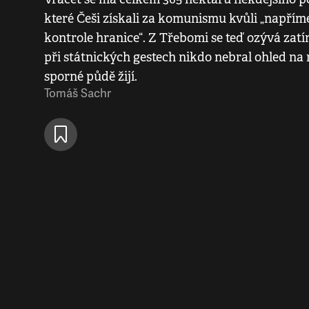
které Češi získali za komunismu kvůli „napříme
kontrole hranice“. Z Třebomi se teď ozývá zatím
při státnických gestech nikdo nebral ohled na n
sporné půdě žijí.
Tomáš Sachr