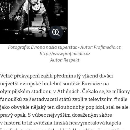
Fotografie: Evropa našla superstar. - Autor: Profimedia.cz,
http://www.profimedia.cz
Autor: Respekt
Velké překvapení zažili předminulý víkend diváci
největší evropské hudební soutěže Eurovize na
olympijském stadionu v Athénách. Čekalo se, že miliony
fanoušků ze šestadvaceti států zvolí v televizním finále
jako obvykle nějaký ten dlouhonohý pop idol, stal se ale
pravý opak. S vůbec nejvyšším dosaženým skóre
v historii totiž zvítězila finská heavymetalová kapela