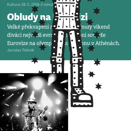
Kultura
•
28. 5. 2006
•
3
minuty
Obludy na Eurovizi
Velké překvapení zažili předminulý víkend
diváci největší evropské hudební soutěže
Eurovize na olympijském stadionu v Athénách.
Jaroslav Pašmik