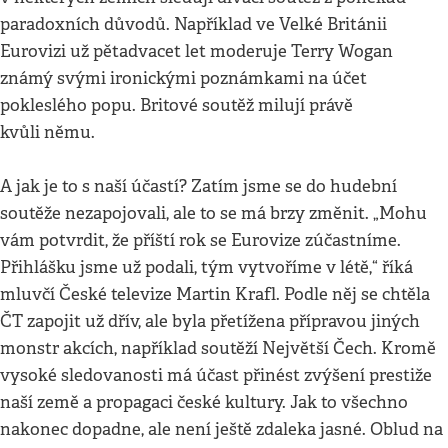
paradoxních důvodů. Například ve Velké Británii
Eurovizi už pětadvacet let moderuje Terry Wogan
známý svými ironickými poznámkami na účet
pokleslého popu. Britové soutěž milují právě
kvůli němu.
A jak je to s naší účastí? Zatím jsme se do hudební
soutěže nezapojovali, ale to se má brzy změnit. „Mohu
vám potvrdit, že příští rok se Eurovize zúčastníme.
Přihlášku jsme už podali, tým vytvoříme v létě,“ říká
mluvčí České televize Martin Krafl. Podle něj se chtěla
ČT zapojit už dřív, ale byla přetížena přípravou jiných
monstr akcích, například soutěží Největší Čech. Kromě
vysoké sledovanosti má účast přinést zvýšení prestiže
naší země a propagaci české kultury. Jak to všechno
nakonec dopadne, ale není ještě zdaleka jasné. Oblud na