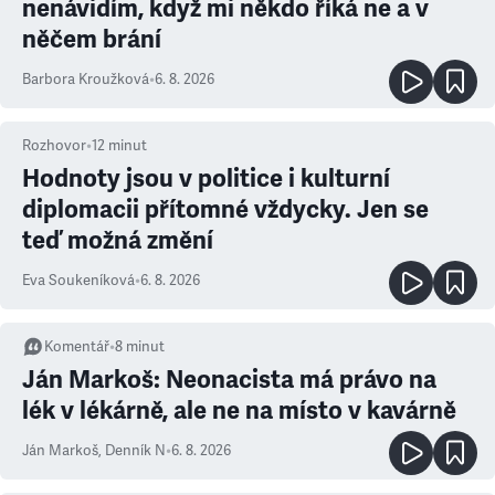
nenávidím, když mi někdo říká ne a v
něčem brání
Barbora Kroužková
•
6. 8. 2026
Rozhovor
•
12
minut
Hodnoty jsou v politice i kulturní
diplomacii přítomné vždycky. Jen se
teď možná změní
Eva Soukeníková
•
6. 8. 2026
Komentář
•
8
minut
Ján Markoš: Neonacista má právo na
lék v lékárně, ale ne na místo v kavárně
Ján Markoš
,
Denník N
•
6. 8. 2026