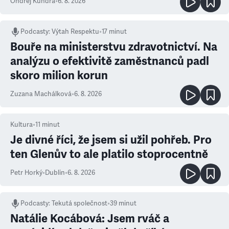
Ondřej Kundra
•
6. 8. 2026
Podcasty
:
Výtah Respektu
•
17 minut
Bouře na ministerstvu zdravotnictví. Na
analýzu o efektivitě zaměstnanců padl
skoro milion korun
Zuzana Machálková
•
6. 8. 2026
Kultura
•
11
minut
Je divné říci, že jsem si užil pohřeb. Pro
ten Glenův to ale platilo stoprocentně
Petr Horký
•
Dublin
•
6. 8. 2026
Podcasty
:
Tekutá společnost
•
39 minut
Natálie Kocábová: Jsem rváč a