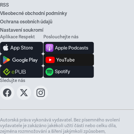
RSS
Všeobecné obchodní podmínky
Ochrana osobních údajů
Nastavení soukromí
Aplikace Respekt
Poslouchejte nás
Sledujte nás
Autorská práva vykonává vydavatel. Bez písemného svolení
vydavatele je zakázáno jakékoli užití částí nebo celku díla,
zejména rozmnožování a šíření jakýmkoli způsobem,