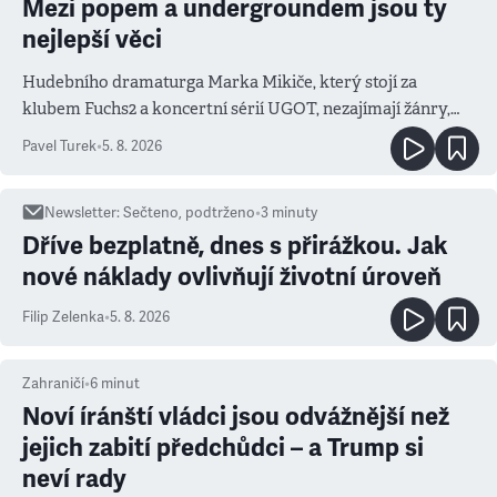
Mezi popem a undergroundem jsou ty
nejlepší věci
Hudebního dramaturga Marka Mikiče, který stojí za
klubem Fuchs2 a koncertní sérií UGOT, nezajímají žánry,
ale atmosféra
Pavel Turek
•
5. 8. 2026
Newsletter
:
Sečteno, podtrženo
•
3
minuty
Dříve bezplatně, dnes s přirážkou. Jak
nové náklady ovlivňují životní úroveň
Filip Zelenka
•
5. 8. 2026
Zahraničí
•
6
minut
Noví íránští vládci jsou odvážnější než
jejich zabití předchůdci – a Trump si
neví rady