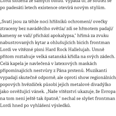
Lordi složená ze samých oblud. Vypadá to, že soutěž se
po padesáti letech existence otevírá novým stylům.
„Svatí jsou za téhle noci hříšníků ochromení/ ovečky
ztraceny bez naváděcího světla/ zdi se hřmotem padají/
kameny se valí/ přichází apokalypsa,“ hřímá za zvuku
nabustrovaných kytar a ohlušujících bicích frontman
Lordi ve vítězné písni Hard Rock Hallelujah. Umně
přitom roztahuje velká satanská křídla na svých zádech.
Celá kapela je navlečená v latexových maskách
připomínajících nestvůry z Pána prstenů. Muzikanti
vypadají skutečně odporně, ale oproti show regionálních
popových hvězdiček působí jejich metalové divadýlko
jako osvěžující vánek. „Naše vítězství ukazuje, že Evropa
na tom není ještě tak špatně,“ nechal se slyšet frontman
Lordi hned po vyhlášení výsledků.