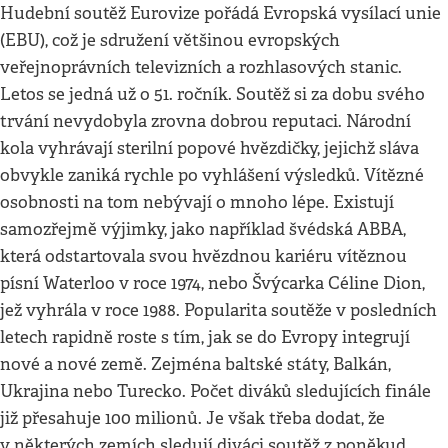
Hudební soutěž Eurovize pořádá Evropská vysílací unie
(EBU), což je sdružení většinou evropských
veřejnoprávních televizních a rozhlasových stanic.
Letos se jedná už o 51. ročník. Soutěž si za dobu svého
trvání nevydobyla zrovna dobrou reputaci. Národní
kola vyhrávají sterilní popové hvězdičky, jejichž sláva
obvykle zaniká rychle po vyhlášení výsledků. Vítězné
osobnosti na tom nebývají o mnoho lépe. Existují
samozřejmě výjimky, jako například švédská ABBA,
která odstartovala svou hvězdnou kariéru vítěznou
písní Waterloo v roce 1974, nebo Švýcarka Céline Dion,
jež vyhrála v roce 1988. Popularita soutěže v posledních
letech rapidně roste s tím, jak se do Evropy integrují
nové a nové země. Zejména baltské státy, Balkán,
Ukrajina nebo Turecko. Počet diváků sledujících finále
již přesahuje 100 milionů. Je však třeba dodat, že
v některých zemích sledují diváci soutěž z poněkud