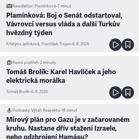
Newsletter
:
Plamínková
•
7
minut
Plamínková: Boj o Senát odstartoval,
Vávrovci versus vláda a další Turkův
hvězdný týden
Kristýna Jelínková
,
František Trojan
•
6. 8. 2026
Ranní postřeh
•
2
minuty
Tomáš Brolík: Karel Havlíček a jeho
elektrická morálka
Tomáš Brolík
•
6. 8. 2026
Podcasty
:
Výtah Respektu
•
18 minut
Mírový plán pro Gazu je v začarovaném
kruhu. Nastane dřív stažení Izraele,
nebo odzbrojení Hamásu?