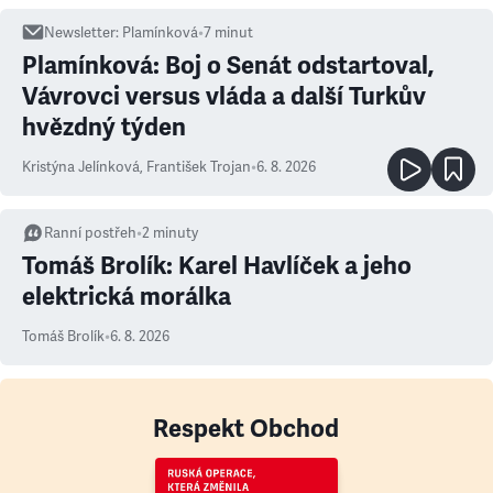
Newsletter
:
Plamínková
•
7
minut
Plamínková: Boj o Senát odstartoval,
Vávrovci versus vláda a další Turkův
hvězdný týden
Kristýna Jelínková
,
František Trojan
•
6. 8. 2026
Ranní postřeh
•
2
minuty
Tomáš Brolík: Karel Havlíček a jeho
elektrická morálka
Tomáš Brolík
•
6. 8. 2026
Respekt Obchod