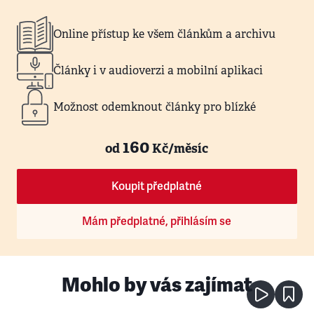
Online přístup ke všem článkům a archivu
Články i v audioverzi a mobilní aplikaci
Možnost odemknout články pro blízké
160
od
Kč/měsíc
Koupit předplatné
Mám předplatné, přihlásím se
Mohlo by vás zajímat