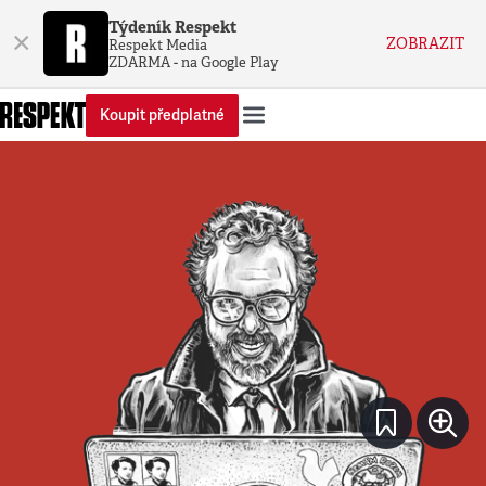
Týdeník Respekt
×
ZOBRAZIT
Respekt Media
ZDARMA - na Google Play
Koupit předplatné