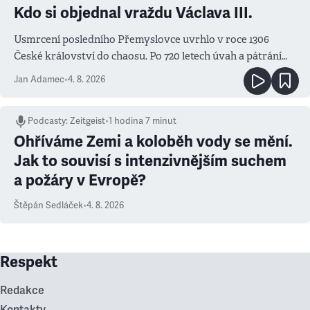
Kdo si objednal vraždu Václava III.
Usmrcení posledního Přemyslovce uvrhlo v roce 1306
České království do chaosu. Po 720 letech úvah a pátrání
známe jména podezřelých
Jan Adamec
•
4. 8. 2026
Podcasty
:
Zeitgeist
•
1 hodina 7 minut
Ohříváme Zemi a koloběh vody se mění.
Jak to souvisí s intenzivnějším suchem
a požáry v Evropě?
Štěpán Sedláček
•
4. 8. 2026
Respekt
Redakce
Kontakty