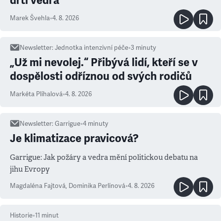
drtí vedra
Marek Švehla
•
4. 8. 2026
Newsletter
:
Jednotka intenzivní péče
•
3
minuty
„Už mi nevolej.“ Přibývá lidí, kteří se v
dospělosti odříznou od svých rodičů
Markéta Plíhalová
•
4. 8. 2026
Newsletter
:
Garrigue
•
4
minuty
Je klimatizace pravicová?
Garrigue: Jak požáry a vedra mění politickou debatu na
jihu Evropy
Magdaléna Fajtová
,
Dominika Perlínová
•
4. 8. 2026
Historie
•
11
minut