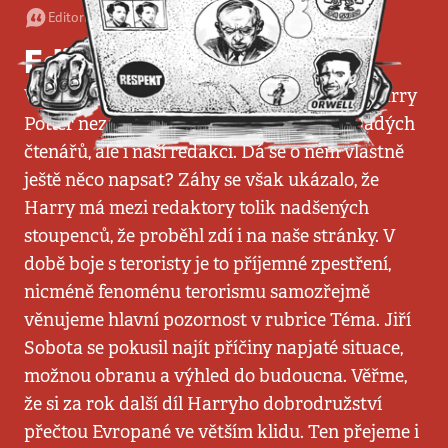
Editorial
•
24. 7. 2005
•
1
minuta
Editorial
Vážené čtenářky, vážení čtenáři, kouzelný Harry
Potter nezamotal hlavu jen tisícovkám mladých
čtenářů, ale i naší redakci. Dá se o něm vlastně
ještě něco napsat? Záhy se však ukázalo, že
Harry má mezi redaktory tolik nadšených
stoupenců, že proběhl zdí i na naše stránky. V
době boje s teroristy je to příjemné zpestření,
nicméně fenoménu terorismu samozřejmě
věnujeme hlavní pozornost v rubrice Téma. Jiří
Sobota se pokusil najít příčiny napjaté situace,
možnou obranu a výhled do budoucna. Věřme,
že si za rok další díl Harryho dobrodružství
přečtou Evropané ve větším klidu. Ten přejeme i