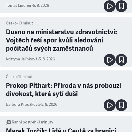
Tomáš Lindner
•
5. 8. 2026
Česko
•
10
minut
Dusno na ministerstvu zdravotnictví:
Vojtěch řeší spor kvůli sledování
počítačů svých zaměstnanců
Kristýna Jelínková
•
5. 8. 2026
Česko
•
17
minut
Prokop Pithart: Příroda v nás probouzí
divokost, která sytí duši
Barbora Kroužková
•
5. 8. 2026
Ranní postřeh
•
3
minuty
Marek Torčík: Lidé v Ceutě za hranicí