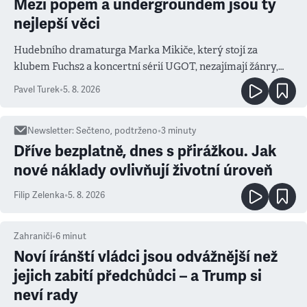
Mezi popem a undergroundem jsou ty
nejlepší věci
Hudebního dramaturga Marka Mikiče, který stojí za
klubem Fuchs2 a koncertní sérií UGOT, nezajímají žánry,
ale atmosféra
Pavel Turek
•
5. 8. 2026
Newsletter
:
Sečteno, podtrženo
•
3
minuty
Dříve bezplatně, dnes s přirážkou. Jak
nové náklady ovlivňují životní úroveň
Filip Zelenka
•
5. 8. 2026
Zahraničí
•
6
minut
Noví íránští vládci jsou odvážnější než
jejich zabití předchůdci – a Trump si
neví rady