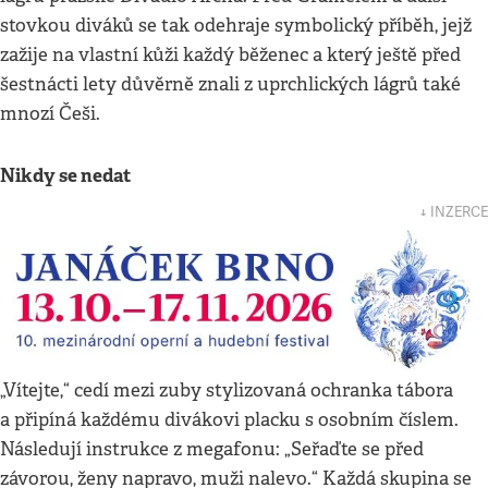
stovkou diváků se tak odehraje symbolický příběh, jejž
zažije na vlastní kůži každý běženec a který ještě před
šestnácti lety důvěrně znali z uprchlických lágrů také
mnozí Češi.
Nikdy se nedat
↓ INZERCE
„Vítejte,“ cedí mezi zuby stylizovaná ochranka tábora
a připíná každému divákovi placku s osobním číslem.
Následují instrukce z megafonu: „Seřaďte se před
závorou, ženy napravo, muži nalevo.“ Každá skupina se