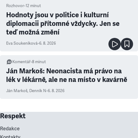
Rozhovor
•
12
minut
Hodnoty jsou v politice i kulturní
diplomacii přítomné vždycky. Jen se
teď možná změní
Eva Soukeníková
•
6. 8. 2026
Komentář
•
8
minut
Ján Markoš: Neonacista má právo na
lék v lékárně, ale ne na místo v kavárně
Ján Markoš
,
Denník N
•
6. 8. 2026
Respekt
Redakce
Kontakty