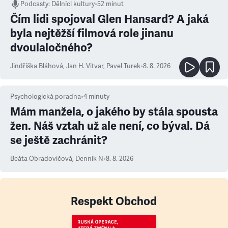
Podcasty
:
Dělníci kultury
•
52 minut
Čím lidi spojoval Glen Hansard? A jaká
byla nejtěžší filmová role jinanu
dvoulaločného?
Jindřiška Bláhová
,
Jan H. Vitvar
,
Pavel Turek
•
8. 8. 2026
Psychologická poradna
•
4
minuty
Mám manžela, o jakého by stála spousta
žen. Náš vztah už ale není, co býval. Dá
se ještě zachránit?
Beáta Obradovičová
,
Denník N
•
8. 8. 2026
Respekt Obchod