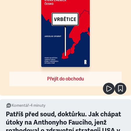
Přejít do obchodu
Komentář
•
4
minuty
Patříš před soud, doktůrku. Jak chápat
útoky na Anthonyho Fauciho, jenž
rozhodoval o zdravotní strategii USA v