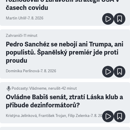
časech covidu
Martin Uhlíř
•
7. 8. 2026
Zahraničí
•
11
minut
Pedro Sanchéz se nebojí ani Trumpa, ani
populistů. Španělský premiér jde proti
proudu
Dominika Perlínová
•
7. 8. 2026
Podcasty
:
Vládneme, nerušit
•
42 minut
Ovládne Babiš senát, ztratí Láska klub a
přibude dezinformátorů?
Kristýna Jelínková
,
František Trojan
,
Filip Zelenka
•
7. 8. 2026