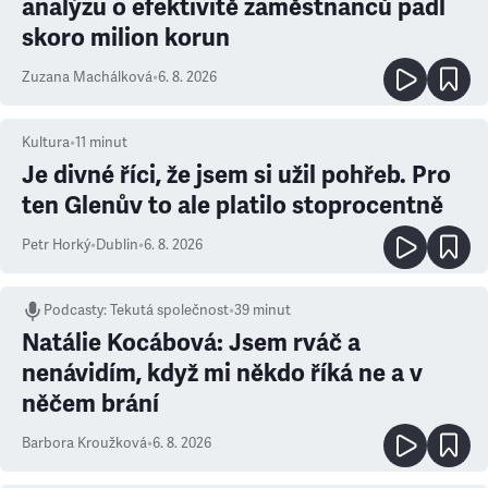
analýzu o efektivitě zaměstnanců padl
skoro milion korun
Zuzana Machálková
•
6. 8. 2026
Kultura
•
11
minut
Je divné říci, že jsem si užil pohřeb. Pro
ten Glenův to ale platilo stoprocentně
Petr Horký
•
Dublin
•
6. 8. 2026
Podcasty
:
Tekutá společnost
•
39 minut
Natálie Kocábová: Jsem rváč a
nenávidím, když mi někdo říká ne a v
něčem brání
Barbora Kroužková
•
6. 8. 2026