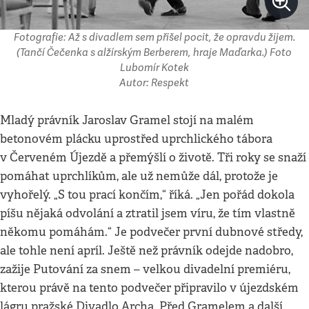
Fotografie: Až s divadlem sem přišel pocit, že opravdu žijem.
(Tančí Čečenka s alžírským Berberem, hraje Maďarka.) Foto
Lubomír Kotek
Autor: Respekt
Mladý právník Jaroslav Gramel stojí na malém
betonovém plácku uprostřed uprchlického tábora
v Červeném Újezdě a přemýšlí o životě. Tři roky se snaží
pomáhat uprchlíkům, ale už nemůže dál, protože je
vyhořelý. „S tou prací končím,“ říká. „Jen pořád dokola
píšu nějaká odvolání a ztratil jsem víru, že tím vlastně
někomu pomáhám.“ Je podvečer první dubnové středy,
ale tohle není apríl. Ještě než právník odejde nadobro,
zažije Putování za snem – velkou divadelní premiéru,
kterou právě na tento podvečer připravilo v újezdském
lágru pražské Divadlo Archa. Před Gramelem a další