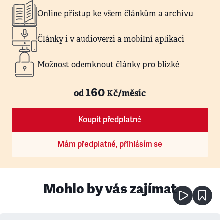
Online přístup ke všem článkům a archivu
Články i v audioverzi a mobilní aplikaci
Možnost odemknout články pro blízké
160
od
Kč/měsíc
Koupit předplatné
Mám předplatné, přihlásím se
Mohlo by vás zajímat