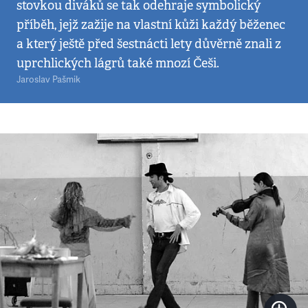
stovkou diváků se tak odehraje symbolický
příběh, jejž zažije na vlastní kůži každý běženec
a který ještě před šestnácti lety důvěrně znali z
uprchlických lágrů také mnozí Češi.
Jaroslav Pašmik