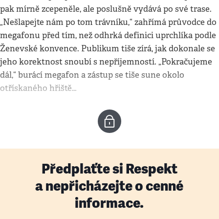
pak mírně zcepeněle, ale poslušně vydává po své trase.
„Nešlapejte nám po tom trávníku,“ zahřímá průvodce do
megafonu před tím, než odhrká definici uprchlíka podle
Ženevské konvence. Publikum tiše zírá, jak dokonale se
jeho korektnost snoubí s nepříjemností. „Pokračujeme
dál,“ burácí megafon a zástup se tiše sune okolo
otřískaného hřiště…
Předplaťte si Respekt
a nepřicházejte o cenné
informace.