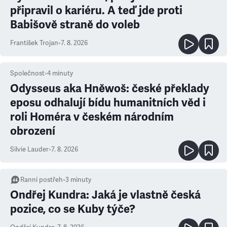
připravil o kariéru. A teď jde proti
Babišově straně do voleb
František Trojan
•
7. 8. 2026
Společnost
•
4
minuty
Odysseus aka Hněwoš: české překlady
eposu odhalují bídu humanitních věd i
roli Homéra v českém národním
obrození
Silvie Lauder
•
7. 8. 2026
Ranní postřeh
•
3
minuty
Ondřej Kundra: Jaká je vlastně česká
pozice, co se Kuby týče?