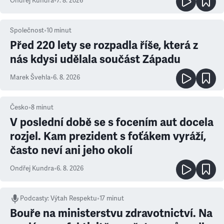
Ondřej Kundra
•
7. 8. 2026
Společnost
•
10
minut
Před 220 lety se rozpadla říše, která z
nás kdysi udělala součást Západu
Marek Švehla
•
6. 8. 2026
Česko
•
8
minut
V poslední době se s focením aut docela
rozjel. Kam prezident s foťákem vyráží,
často neví ani jeho okolí
Ondřej Kundra
•
6. 8. 2026
Podcasty
:
Výtah Respektu
•
17 minut
Bouře na ministerstvu zdravotnictví. Na