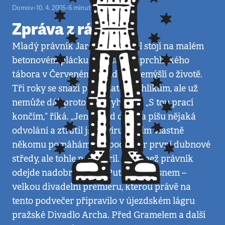
Domov
•
10. 4. 2005
•
6
minut
Zpráva z ráje
Mladý právník Jaroslav Gramel stojí na malém
betonovém plácku uprostřed uprchlického
tábora v Červeném Újezdě a přemýšlí o životě.
Tři roky se snaží pomáhat uprchlíkům, ale už
nemůže dál, protože je vyhořelý. „S tou prací
končím,“ říká. „Jen pořád dokola píšu nějaká
odvolání a ztratil jsem víru, že tím vlastně
někomu pomáhám.“ Je podvečer první dubnové
středy, ale tohle není apríl. Ještě než právník
odejde nadobro, zažije Putování za snem –
velkou divadelní premiéru, kterou právě na
tento podvečer připravilo v újezdském lágru
pražské Divadlo Archa. Před Gramelem a další