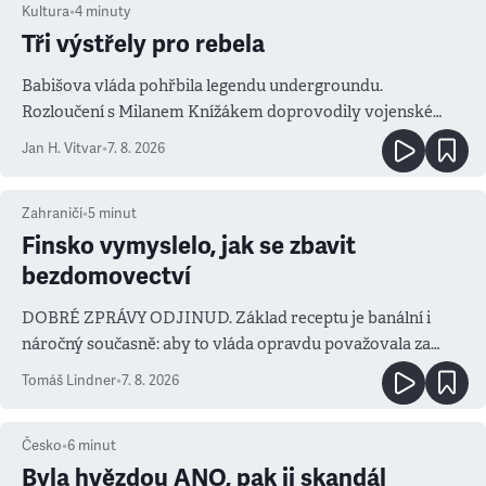
Kultura
•
4
minuty
Tři výstřely pro rebela
Babišova vláda pohřbila legendu undergroundu.
Rozloučení s Milanem Knížákem doprovodily vojenské
salvy i kritika pokrokářů
Jan H. Vitvar
•
7. 8. 2026
Zahraničí
•
5
minut
Finsko vymyslelo, jak se zbavit
bezdomovectví
DOBRÉ ZPRÁVY ODJINUD. Základ receptu je banální i
náročný současně: aby to vláda opravdu považovala za
prioritu
Tomáš Lindner
•
7. 8. 2026
Česko
•
6
minut
Byla hvězdou ANO, pak ji skandál