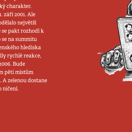
ký charakter.
 září 2001. Ale
dělalo největší
 se pakt rozhodl k
no se na summitu
jenského hlediska
íly rychlé reakce,
2006. Bude
ím pěti místům
u. A zelenou dostane
 ničení.