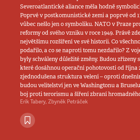
Severoatlantické aliance měla hodně symbolic
Poprvé v postkomunistické zemi a poprvé od 11.
vůbec nešlo jen o symboliku. NATO v Praze pro
reformy od svého vzniku v roce 1949. Právě zde
největšímu rozšíření ve své historii. Co všech
podařilo, a co se naproti tomu nezdařilo? Z vo
byly schváleny důležité změny. Budou zřízeny s
které dosáhnou operační pohotovosti od října 
zjednodušena struktura velení – oproti dnešn
budou velitelství jen ve Washingtonu a Brusel
boj proti terorismu a šíření zbraní hromadného
Erik Tabery
,
Zbyněk Petráček