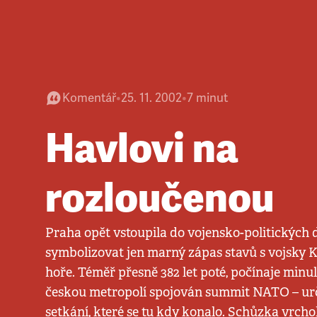
Komentář
•
25. 11. 2002
•
7
minut
Havlovi na
rozloučenou
Praha opět vstoupila do vojensko-politických 
symbolizovat jen marný zápas stavů s vojsky Ka
hoře. Téměř přesně 382 let poté, počínaje min
českou metropolí spojován summit NATO – urči
setkání, které se tu kdy konalo. Schůzka vrcho