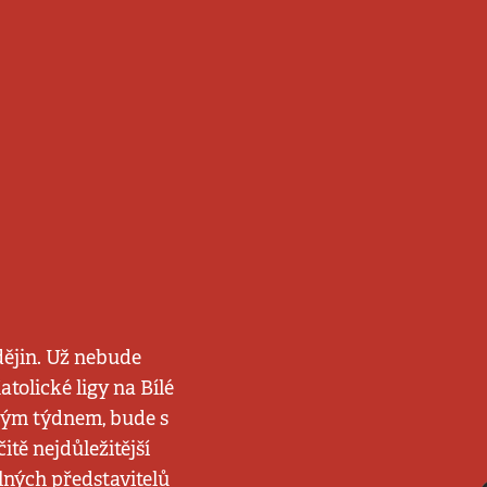
dějin. Už nebude
tolické ligy na Bílé
ulým týdnem, bude s
tě nejdůležitější
lných představitelů