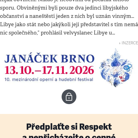
sporu. Obviněnými byli pouze dva jedinci libyjského
občanství a naneštěstí jeden z nich byl uznán vinným…
Libye jako stát nebo jakýkoli její představitel s tím nemá
nic společného,“ prohlásil velvyslanec Libye u…
↓ INZERCE
Předplaťte si Respekt
a nepřicházejte o cenné