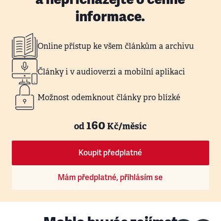
informace.
Online přístup ke všem článkům a archivu
Články i v audioverzi a mobilní aplikaci
Možnost odemknout články pro blízké
160
od
Kč/měsíc
Koupit předplatné
Mám předplatné, přihlásím se