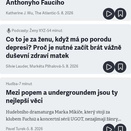
Anthonyho Fauciho
Katherine J. Wu
,
The Atlantic
•
5. 8. 2026
Podcasty
:
Ženy XYZ
•
54 minut
Co to je za ženu, když má po porodu
depresi? Proč je nutné začít brát vážně
duševní zdraví matek
Silvie Lauder
,
Markéta Plíhalová
•
5. 8. 2026
Hudba
•
7
minut
Mezi popem a undergroundem jsou ty
nejlepší věci
Hudebního dramaturga Marka Mikiče, který stojí za
klubem Fuchs2 a koncertní sérií UGOT, nezajímají žánry,
ale atmosféra
Pavel Turek
•
5. 8. 2026