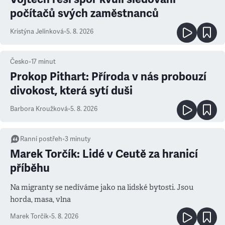
počítačů svých zaměstnanců
Kristýna Jelínková
•
5. 8. 2026
Česko
•
17
minut
Prokop Pithart: Příroda v nás probouzí
divokost, která sytí duši
Barbora Kroužková
•
5. 8. 2026
Ranní postřeh
•
3
minuty
Marek Torčík: Lidé v Ceutě za hranicí
příběhu
Na migranty se nedíváme jako na lidské bytosti. Jsou
horda, masa, vlna
Marek Torčík
•
5. 8. 2026