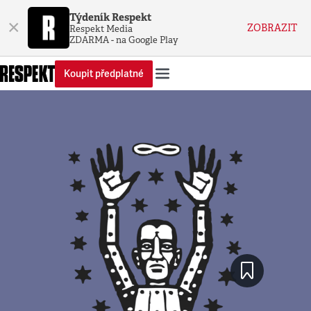
Týdeník Respekt
×
ZOBRAZIT
Respekt Media
ZDARMA - na Google Play
Koupit předplatné