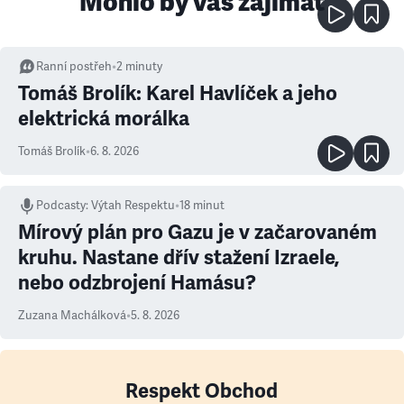
Mohlo by vás zajímat
Ranní postřeh
•
2
minuty
Tomáš Brolík: Karel Havlíček a jeho
elektrická morálka
Tomáš Brolík
•
6. 8. 2026
Podcasty
:
Výtah Respektu
•
18 minut
Mírový plán pro Gazu je v začarovaném
kruhu. Nastane dřív stažení Izraele,
nebo odzbrojení Hamásu?
Zuzana Machálková
•
5. 8. 2026
Respekt Obchod