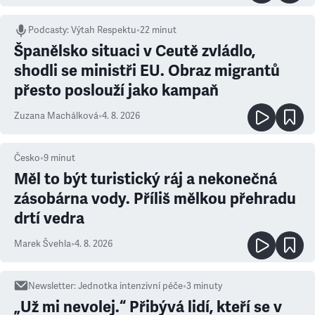
Podcasty
:
Výtah Respektu
•
22 minut
Španělsko situaci v Ceutě zvládlo,
shodli se ministři EU. Obraz migrantů
přesto poslouží jako kampaň
Zuzana Machálková
•
4. 8. 2026
Česko
•
9
minut
Měl to být turistický ráj a nekonečná
zásobárna vody. Příliš mělkou přehradu
drtí vedra
Marek Švehla
•
4. 8. 2026
Newsletter
:
Jednotka intenzivní péče
•
3
minuty
„Už mi nevolej.“ Přibývá lidí, kteří se v