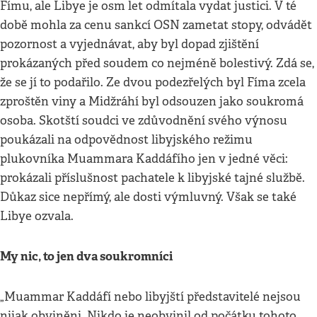
Fímu, ale Libye je osm let odmítala vydat justici. V té
době mohla za cenu sankcí OSN zametat stopy, odvádět
pozornost a vyjednávat, aby byl dopad zjištění
prokázaných před soudem co nejméně bolestivý. Zdá se,
že se jí to podařilo. Ze dvou podezřelých byl Fíma zcela
zproštěn viny a Midžráhí byl odsouzen jako soukromá
osoba. Skotští soudci ve zdůvodnění svého výnosu
poukázali na odpovědnost libyjského režimu
plukovníka Muammara Kaddáfího jen v jedné věci:
prokázali příslušnost pachatele k libyjské tajné službě.
Důkaz sice nepřímý, ale dosti výmluvný. Však se také
Libye ozvala.
My nic, to jen dva soukromníci
„Muammar Kaddáfí nebo libyjští představitelé nejsou
nijak obviněni. Nikdo je neobvinil od počátku tohoto