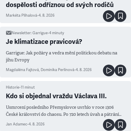
dospělosti odříznou od svých rodičů
Markéta Plíhalová
•
4. 8. 2026
Newsletter
:
Garrigue
•
4
minuty
Je klimatizace pravicová?
Garrigue: Jak požáry a vedra mění politickou debatu na
jihu Evropy
Magdaléna Fajtová
,
Dominika Perlínová
•
4. 8. 2026
Historie
•
11
minut
Kdo si objednal vraždu Václava III.
Usmrcení posledního Přemyslovce uvrhlo v roce 1306
České království do chaosu. Po 720 letech úvah a pátrání
známe jména podezřelých
Jan Adamec
•
4. 8. 2026