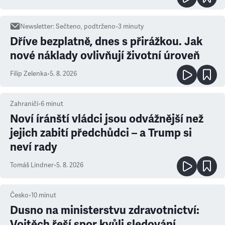
Newsletter
:
Sečteno, podtrženo
•
3
minuty
Dříve bezplatně, dnes s přirážkou. Jak
nové náklady ovlivňují životní úroveň
Filip Zelenka
•
5. 8. 2026
Zahraničí
•
6
minut
Noví íránští vládci jsou odvážnější než
jejich zabití předchůdci – a Trump si
neví rady
Tomáš Lindner
•
5. 8. 2026
Česko
•
10
minut
Dusno na ministerstvu zdravotnictví:
Vojtěch řeší spor kvůli sledování