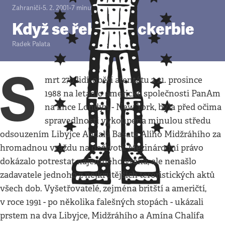
Zahraničí
•
5. 2. 2001
•
7
minut
Když se řekne Lockerbie
Radek Palata
S
mrt 270 lidí, obětí atentátu z 21. prosince
1988 na letadlo americké společnosti PanAm
na lince Londýn - New York, byla před očima
spravedlnosti vykoupena minulou středu
odsouzením Libyjce Abdala Basata Alího Midžráhího za
hromadnou vraždu na doživotí. Mezinárodní právo
dokázalo potrestat nájemného vraha, ale nenašlo
zadavatele jednoho z nejkrutějších teroristických aktů
všech dob. Vyšetřovatelé, zejména britští a američtí,
v roce 1991 - po několika falešných stopách - ukázali
prstem na dva Libyjce, Midžráhího a Amína Chalífa