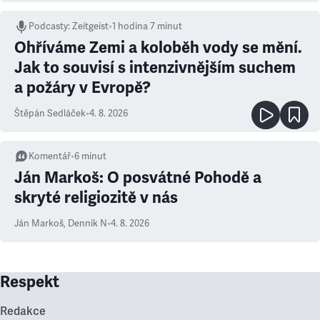
Podcasty
:
Zeitgeist
•
1 hodina 7 minut
Ohříváme Zemi a koloběh vody se mění.
Jak to souvisí s intenzivnějším suchem
a požáry v Evropě?
Štěpán Sedláček
•
4. 8. 2026
Komentář
•
6
minut
Ján Markoš: O posvátné Pohodě a
skryté religiozitě v nás
Ján Markoš
,
Denník N
•
4. 8. 2026
Respekt
Redakce