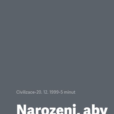
Civilizace
•
20. 12. 1999
•
5
minut
Narozeni, aby