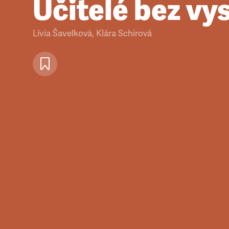
Učitelé bez vy
Lívia Šavelková, Klára Schirová