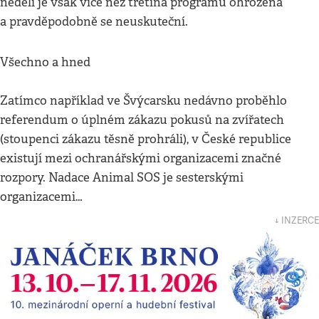
neděli je však více než třetina programu ohrožena
a pravděpodobně se neuskuteční.
Všechno a hned
Zatímco například ve Švýcarsku nedávno proběhlo
referendum o úplném zákazu pokusů na zvířatech
(stoupenci zákazu těsně prohráli), v České republice
existují mezi ochranářskými organizacemi značné
rozpory. Nadace Animal SOS je sesterskými
organizacemi…
↓ INZERCE