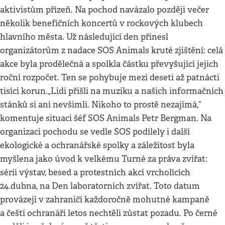
aktivistům přízeň. Na pochod navázalo později večer
několik benefičních koncertů v rockových klubech
hlavního města. Už následující den přinesl
organizátorům z nadace SOS Animals kruté zjištění: celá
akce byla prodělečná a spolkla částku převyšující jejich
roční rozpočet. Ten se pohybuje mezi deseti až patnácti
tisíci korun.„Lidi přišli na muziku a našich informačních
stánků si ani nevšimli. Nikoho to prostě nezajímá,“
komentuje situaci šéf SOS Animals Petr Bergman. Na
organizaci pochodu se vedle SOS podílely i další
ekologické a ochranářské spolky a záležitost byla
myšlena jako úvod k velkému Turné za práva zvířat:
sérii výstav, besed a protestních akcí vrcholících
24.dubna, na Den laboratorních zvířat. Toto datum
provázejí v zahraničí každoročně mohutné kampaně
a čeští ochranáři letos nechtěli zůstat pozadu. Po černé