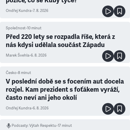
pozice, co se Kuby týče?
Ondřej Kundra
•
7. 8. 2026
Společnost
•
10
minut
Před 220 lety se rozpadla říše, která z
nás kdysi udělala součást Západu
Marek Švehla
•
6. 8. 2026
Česko
•
8
minut
V poslední době se s focením aut docela
rozjel. Kam prezident s foťákem vyráží,
často neví ani jeho okolí
Ondřej Kundra
•
6. 8. 2026
Podcasty
:
Výtah Respektu
•
17 minut