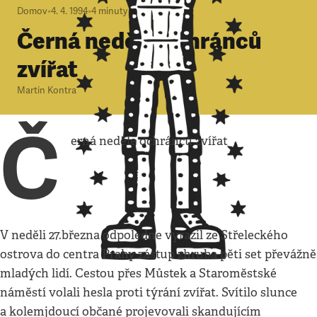
Domov
•
4. 4. 1994
•
4
minuty
Černá neděle ochránců
zvířat
Martin Kontra
Č
erná neděle ochránců zvířat
V neděli 27.března odpoledne vyrazil ze Střeleckého
ostrova do centra Prahy zástup zhruba pěti set převážně
mladých lidí. Cestou přes Můstek a Staroměstské
náměstí volali hesla proti týrání zvířat. Svítilo slunce
a kolemjdoucí občané projevovali skandujícím