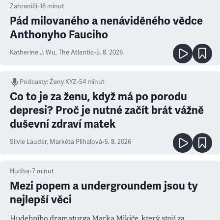
Zahraničí
•
18
minut
Pád milovaného a nenáviděného vědce
Anthonyho Fauciho
Katherine J. Wu
,
The Atlantic
•
5. 8. 2026
Podcasty
:
Ženy XYZ
•
54 minut
Co to je za ženu, když má po porodu
depresi? Proč je nutné začít brát vážně
duševní zdraví matek
Silvie Lauder
,
Markéta Plíhalová
•
5. 8. 2026
Hudba
•
7
minut
Mezi popem a undergroundem jsou ty
nejlepší věci
Hudebního dramaturga Marka Mikiče, který stojí za