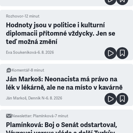
Rozhovor
•
12
minut
Hodnoty jsou v politice i kulturní
diplomacii přítomné vždycky. Jen se
teď možná změní
Eva Soukeníková
•
6. 8. 2026
Komentář
•
8
minut
Ján Markoš: Neonacista má právo na
lék v lékárně, ale ne na místo v kavárně
Ján Markoš
,
Denník N
•
6. 8. 2026
Newsletter
:
Plamínková
•
7
minut
Plamínková: Boj o Senát odstartoval,