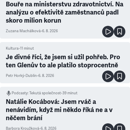
Bouře na ministerstvu zdravotnictví. Na
analýzu o efektivitě zaměstnanců padl
skoro milion korun
Zuzana Machálková
•
6. 8. 2026
Kultura
•
11
minut
Je divné říci, že jsem si užil pohřeb. Pro
ten Glenův to ale platilo stoprocentně
Petr Horký
•
Dublin
•
6. 8. 2026
Podcasty
:
Tekutá společnost
•
39 minut
Natálie Kocábová: Jsem rváč a
nenávidím, když mi někdo říká ne a v
něčem brání
Barbora Kroužková
•
6. 8. 2026