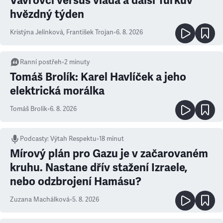
Vávrovci versus vláda a další Turkův
hvězdný týden
Kristýna Jelínková
,
František Trojan
•
6. 8. 2026
Ranní postřeh
•
2
minuty
Tomáš Brolík: Karel Havlíček a jeho
elektrická morálka
Tomáš Brolík
•
6. 8. 2026
Podcasty
:
Výtah Respektu
•
18 minut
Mírový plán pro Gazu je v začarovaném
kruhu. Nastane dřív stažení Izraele,
nebo odzbrojení Hamásu?
Zuzana Machálková
•
5. 8. 2026