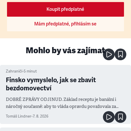
Koupit předplatné
Mám předplatné, přihlásím se
Mohlo by vás zajímat
Zahraničí
•
5
minut
Finsko vymyslelo, jak se zbavit
bezdomovectví
DOBRÉ ZPRÁVY ODJINUD. Základ receptu je banální i
náročný současně: aby to vláda opravdu považovala za
prioritu
Tomáš Lindner
•
7. 8. 2026