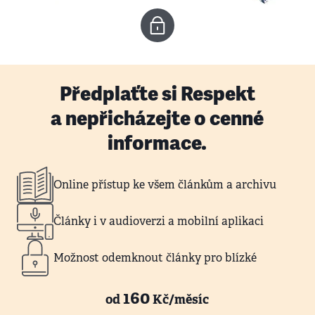
Předplaťte si Respekt
a nepřicházejte o cenné
informace.
Online přístup ke všem článkům a archivu
Články i v audioverzi a mobilní aplikaci
Možnost odemknout články pro blízké
160
od
Kč/měsíc