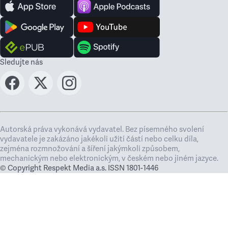
Sledujte nás
Autorská práva vykonává vydavatel. Bez písemného svolení
vydavatele je zakázáno jakékoli užití částí nebo celku díla,
zejména rozmnožování a šíření jakýmkoli způsobem,
mechanickým nebo elektronickým, v českém nebo jiném jazyce.
© Copyright Respekt Media a.s. ISSN 1801-1446