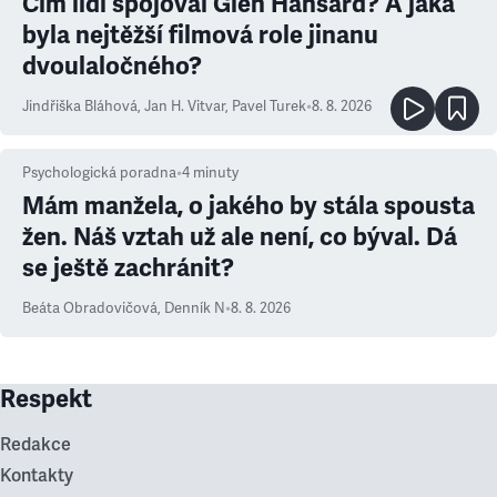
Čím lidi spojoval Glen Hansard? A jaká
byla nejtěžší filmová role jinanu
dvoulaločného?
Jindřiška Bláhová
,
Jan H. Vitvar
,
Pavel Turek
•
8. 8. 2026
Psychologická poradna
•
4
minuty
Mám manžela, o jakého by stála spousta
žen. Náš vztah už ale není, co býval. Dá
se ještě zachránit?
Beáta Obradovičová
,
Denník N
•
8. 8. 2026
Respekt
Redakce
Kontakty