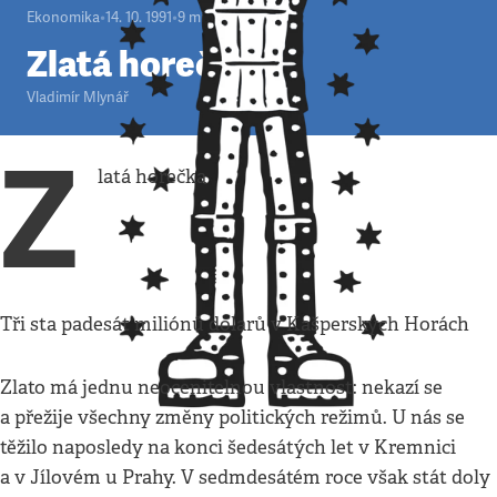
Ekonomika
•
14. 10. 1991
•
9
minut
Zlatá horečka
Vladimír Mlynář
Z
latá horečka
Tři sta padesát miliónů dolarů v Kašperských Horách
Zlato má jednu neocenitelnou vlastnost: nekazí se
a přežije všechny změny politických režimů. U nás se
těžilo naposledy na konci šedesátých let v Kremnici
a v Jílovém u Prahy. V sedmdesátém roce však stát doly