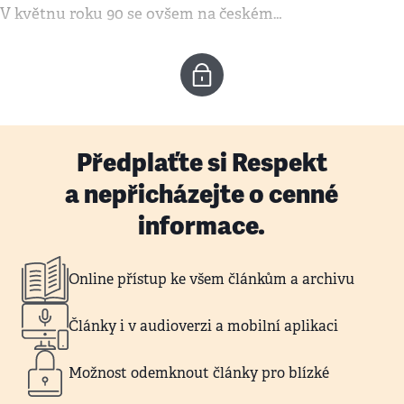
V květnu roku 90 se ovšem na českém…
Předplaťte si Respekt
a nepřicházejte o cenné
informace.
Online přístup ke všem článkům a archivu
Články i v audioverzi a mobilní aplikaci
Možnost odemknout články pro blízké