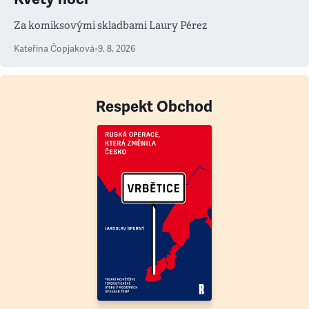
Za komiksovými skladbami Laury Pérez
Kateřina Čopjaková
•
9. 8. 2026
Respekt Obchod