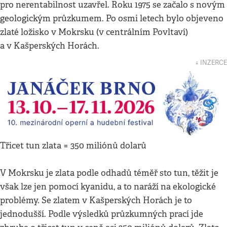
pro nerentabilnost uzavřel. Roku 1975 se začalo s novým
geologickým průzkumem. Po osmi letech bylo objeveno
zlaté ložisko v Mokrsku (v centrálním Povltaví)
a v Kašperských Horách.
↓ INZERCE
Třicet tun zlata = 350 miliónů dolarů
V Mokrsku je zlata podle odhadů téměř sto tun, těžit je
však lze jen pomocí kyanidu, a to naráží na ekologické
problémy. Se zlatem v Kašperských Horách je to
jednodušší. Podle výsledků průzkumných prací jde