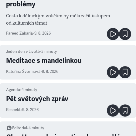
problémy
Cesta k dělnickým voličům by měla začít ústupem
od kulturních témat
Fareed Zakaria
•
9. 8. 2026
Jeden den v životě
•
3
minuty
Meditace s mandelinkou
Kateřina Švermová
•
9. 8. 2026
Agenda
•
4
minuty
Pět světových zpráv
Respekt
•
9. 8. 2026
Editorial
•
4
minuty