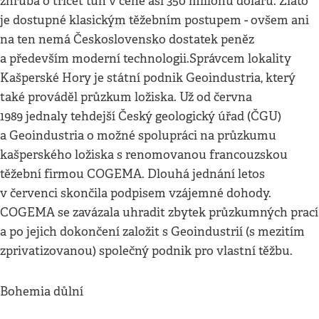
zhruba o třicet tun v ceně asi 350 miliónů dolarů. Zlato
je dostupné klasickým těžebním postupem - ovšem ani
na ten nemá Československo dostatek peněz
a především moderní technologii.Správcem lokality
Kašperské Hory je státní podnik Geoindustria, který
také prováděl průzkum ložiska. Už od června
1989 jednaly tehdejší Český geologický úřad (ČGU)
a Geoindustria o možné spolupráci na průzkumu
kašperského ložiska s renomovanou francouzskou
těžební firmou COGEMA. Dlouhá jednání letos
v červenci skončila podpisem vzájemné dohody.
COGEMA se zavázala uhradit zbytek průzkumných prací
a po jejich dokončení založit s Geoindustrií (s mezitím
zprivatizovanou) společný podnik pro vlastní těžbu.
Bohemia důlní