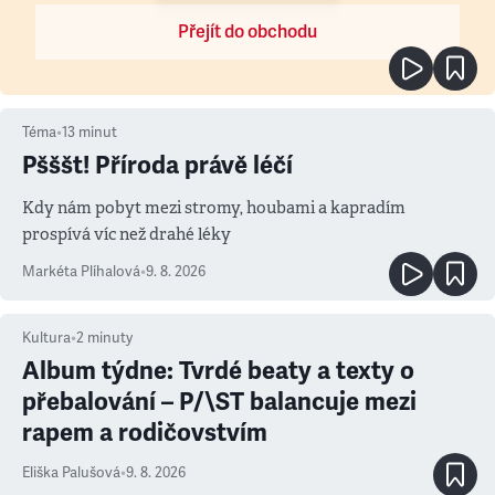
Přejít do obchodu
Téma
•
13
minut
Pšššt! Příroda právě léčí
Kdy nám pobyt mezi stromy, houbami a kapradím
prospívá víc než drahé léky
Markéta Plíhalová
•
9. 8. 2026
Kultura
•
2
minuty
Album týdne: Tvrdé beaty a texty o
přebalování – P/\ST balancuje mezi
rapem a rodičovstvím
Eliška Palušová
•
9. 8. 2026