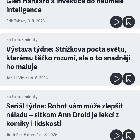
Glen Hansard a investice do neumělé
inteligence
Erik Tabery
•
9. 8. 2026
Kultura
•
3
minuty
Výstava týdne: Střížkova pocta světu,
kterému těžko rozumí, ale o to snadněji
ho maluje
Jan H. Vitvar
•
9. 8. 2026
Kultura
•
2
minuty
Seriál týdne: Robot vám může zlepšit
náladu – sitkom Ann Droid je lekcí z
komiky i lidskosti
Jindřiška Bláhová
•
9. 8. 2026