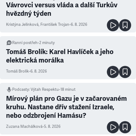
Vávrovci versus vláda a další Turkův
hvězdný týden
Kristýna Jelínková
,
František Trojan
•
6. 8. 2026
Ranní postřeh
•
2
minuty
Tomáš Brolík: Karel Havlíček a jeho
elektrická morálka
Tomáš Brolík
•
6. 8. 2026
Podcasty
:
Výtah Respektu
•
18 minut
Mírový plán pro Gazu je v začarovaném
kruhu. Nastane dřív stažení Izraele,
nebo odzbrojení Hamásu?
Zuzana Machálková
•
5. 8. 2026