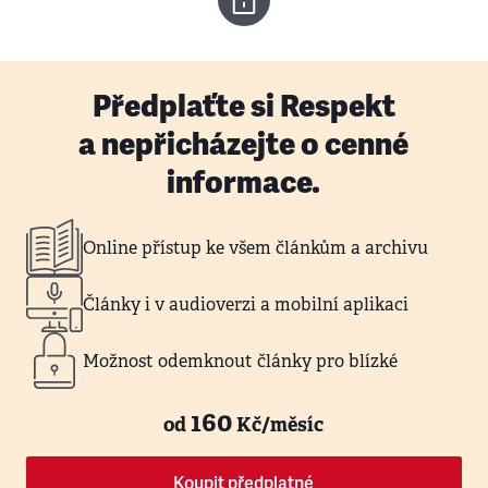
Předplaťte si Respekt
a nepřicházejte o cenné
informace.
Online přístup ke všem článkům a archivu
Články i v audioverzi a mobilní aplikaci
Možnost odemknout články pro blízké
160
od
Kč/měsíc
Koupit předplatné