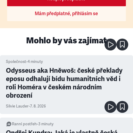
Mám předplatné, přihlásím se
Mohlo by vás zajímat
Společnost
•
4
minuty
Odysseus aka Hněwoš: české překlady
eposu odhalují bídu humanitních věd i
roli Homéra v českém národním
obrození
Silvie Lauder
•
7. 8. 2026
Ranní postřeh
•
3
minuty
Ondřej Kundra: Jaká je vlastně česká