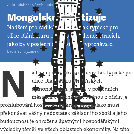
Zahraničí
•
22. 7. 1991
•
4
minuty
Mongolsko privatizuje
Nadšení pro radikální změny, tak typické pro
ulice Ulánbátaru při loňských demonstracích,
jako by v posledních měsících vyprchávalo.
Ladislav Kryzánek
N
adšení pro radikální změny, tak typické pro
ulice Ulánbátaru při loňských
demonstracích, jako by v posledních
měsících vyprchávalo. Jednou z příčin je
prohlubování hospodářské krize: Mongolsko musí
překonávat vážný nedostatek základního zboží a jeho
budoucnost je ohrožena špatnými hospodářskými
výsledky téměř ve všech oblastech ekonomiky. Na této