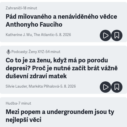
Zahraničí
•
18
minut
Pád milovaného a nenáviděného vědce
Anthonyho Fauciho
Katherine J. Wu
,
The Atlantic
•
5. 8. 2026
Podcasty
:
Ženy XYZ
•
54 minut
Co to je za ženu, když má po porodu
depresi? Proč je nutné začít brát vážně
duševní zdraví matek
Silvie Lauder
,
Markéta Plíhalová
•
5. 8. 2026
Hudba
•
7
minut
Mezi popem a undergroundem jsou ty
nejlepší věci