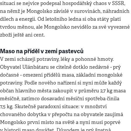
situaci se nejvíce podepsal hospodářský chaos v SSSR,
na němž je Mongolsko závislé v surovinách, náhradních
dílech a energii. Od letošního ledna si oba státy platí
tvrdou měnou, ale Mongolsko nevidělo za své vyvezené
zboží ještě ani cent.
Maso na příděl v zemi pastevců
V zemi scházejí potraviny, léky a pohonné hmoty.
Obyvatel Ulánbátaru se citelně dotklo nedávné - prý
dočasné - omezení přídělů masa, základní mongolské
potraviny. Podle nového nařízení si nyní může každý
občan hlavního města zakoupit v průměru 2,7 kg masa
měsíčně, zatímco dosavadní měsíční spotřeba činila
7,5 kg. Skutečně paradoxní situace: v množství
chovaného dobytka v přepočtu na obyvatele zaujímá
Mongolsko první místo na světě a nyní musí poprvé
v historii maso dovážet. Důvodem je prý špatná