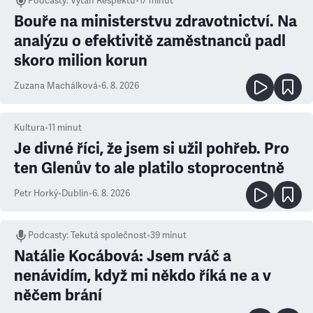
Podcasty
:
Výtah Respektu
•
17 minut
Bouře na ministerstvu zdravotnictví. Na
analýzu o efektivitě zaměstnanců padl
skoro milion korun
Zuzana Machálková
•
6. 8. 2026
Kultura
•
11
minut
Je divné říci, že jsem si užil pohřeb. Pro
ten Glenův to ale platilo stoprocentně
Petr Horký
•
Dublin
•
6. 8. 2026
Podcasty
:
Tekutá společnost
•
39 minut
Natálie Kocábová: Jsem rváč a
nenávidím, když mi někdo říká ne a v
něčem brání