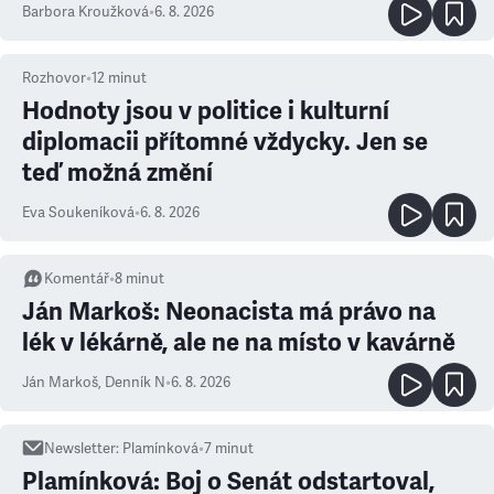
Barbora Kroužková
•
6. 8. 2026
Rozhovor
•
12
minut
Hodnoty jsou v politice i kulturní
diplomacii přítomné vždycky. Jen se
teď možná změní
Eva Soukeníková
•
6. 8. 2026
Komentář
•
8
minut
Ján Markoš: Neonacista má právo na
lék v lékárně, ale ne na místo v kavárně
Ján Markoš
,
Denník N
•
6. 8. 2026
Newsletter
:
Plamínková
•
7
minut
Plamínková: Boj o Senát odstartoval,