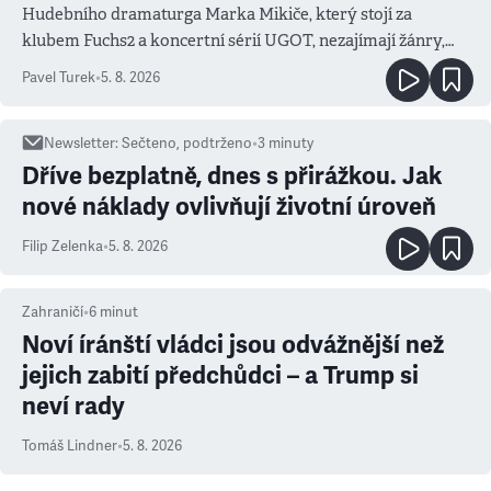
Hudebního dramaturga Marka Mikiče, který stojí za
klubem Fuchs2 a koncertní sérií UGOT, nezajímají žánry,
ale atmosféra
Pavel Turek
•
5. 8. 2026
Newsletter
:
Sečteno, podtrženo
•
3
minuty
Dříve bezplatně, dnes s přirážkou. Jak
nové náklady ovlivňují životní úroveň
Filip Zelenka
•
5. 8. 2026
Zahraničí
•
6
minut
Noví íránští vládci jsou odvážnější než
jejich zabití předchůdci – a Trump si
neví rady
Tomáš Lindner
•
5. 8. 2026