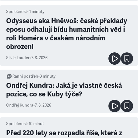
Společnost
•
4
minuty
Odysseus aka Hněwoš: české překlady
eposu odhalují bídu humanitních věd i
roli Homéra v českém národním
obrození
Silvie Lauder
•
7. 8. 2026
Ranní postřeh
•
3
minuty
Ondřej Kundra: Jaká je vlastně česká
pozice, co se Kuby týče?
Ondřej Kundra
•
7. 8. 2026
Společnost
•
10
minut
Před 220 lety se rozpadla říše, která z