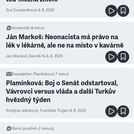
Eva Soukeníková
•
6. 8. 2026
Komentář
•
8
minut
Ján Markoš: Neonacista má právo na
lék v lékárně, ale ne na místo v kavárně
Ján Markoš
,
Denník N
•
6. 8. 2026
Newsletter
:
Plamínková
•
7
minut
Plamínková: Boj o Senát odstartoval,
Vávrovci versus vláda a další Turkův
hvězdný týden
Kristýna Jelínková
,
František Trojan
•
6. 8. 2026
Ranní postřeh
•
2
minuty