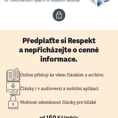
Předplaťte si Respekt
a nepřicházejte o cenné
informace.
Online přístup ke všem článkům a archivu
Články i v audioverzi a mobilní aplikaci
Možnost odemknout články pro blízké
160
od
Kč/měsíc