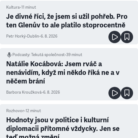
Kultura
•
11
minut
Je divné říci, že jsem si užil pohřeb. Pro
ten Glenův to ale platilo stoprocentně
Petr Horký
•
Dublin
•
6. 8. 2026
Podcasty
:
Tekutá společnost
•
39 minut
Natálie Kocábová: Jsem rváč a
nenávidím, když mi někdo říká ne a v
něčem brání
Barbora Kroužková
•
6. 8. 2026
Rozhovor
•
12
minut
Hodnoty jsou v politice i kulturní
diplomacii přítomné vždycky. Jen se
teď možná změní