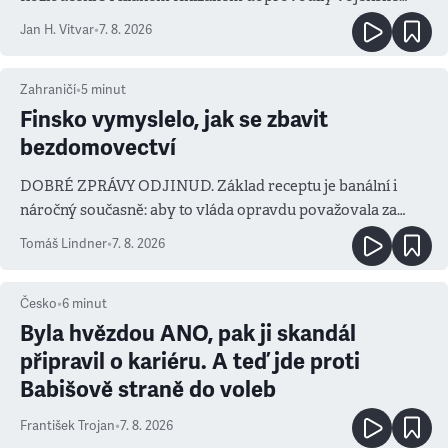
salvy i kritika pokrokářů
Jan H. Vitvar
•
7. 8. 2026
Zahraničí
•
5
minut
Finsko vymyslelo, jak se zbavit
bezdomovectví
DOBRÉ ZPRÁVY ODJINUD. Základ receptu je banální i
náročný současně: aby to vláda opravdu považovala za
prioritu
Tomáš Lindner
•
7. 8. 2026
Česko
•
6
minut
Byla hvězdou ANO, pak ji skandál
připravil o kariéru. A teď jde proti
Babišově straně do voleb
František Trojan
•
7. 8. 2026