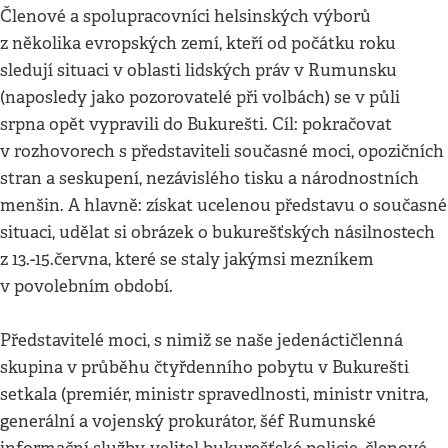
Členové a spolupracovníci helsinských výborů
z několika evropských zemí, kteří od počátku roku
sledují situaci v oblasti lidských práv v Rumunsku
(naposledy jako pozorovatelé při volbách) se v půli
srpna opět vypravili do Bukurešti. Cíl: pokračovat
v rozhovorech s představiteli současné moci, opozičních
stran a seskupení, nezávislého tisku a národnostních
menšin. A hlavně: získat ucelenou představu o současné
situaci, udělat si obrázek o bukurešťských násilnostech
z 13.-15.června, které se staly jakýmsi mezníkem
v povolebním období.
Představitelé moci, s nimiž se naše jedenáctičlenná
skupina v průběhu čtyřdenního pobytu v Bukurešti
setkala (premiér, ministr spravedlnosti, ministr vnitra,
generální a vojenský prokurátor, šéf Rumunské