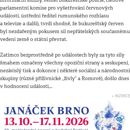
informační služby, velitel bukurešťské policie, členové
parlamentní komise pro vyšetřování červnových
událostí, ústřední ředitel rumunského rozhlasu
a televize a další), tvrdí shodně, že bukurešťský červen
byl nezdařeným pokusem sil nepřátelských současnému
vedení země o státní převrat.
Zatímco bezprostředně po událostech byly za tyto síly
šmahem označeny všechny opoziční strany a seskupení,
nezávislý tisk a dokonce i některé sociální a národnostní
skupiny (různé příživnické „živly“ a Romové), došlo dnes
v hodnocení událostí,…
↓ INZERCE