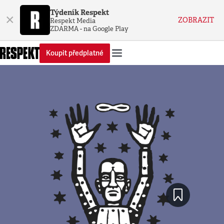
Týdeník Respekt
×
ZOBRAZIT
Respekt Media
ZDARMA - na Google Play
Koupit předplatné