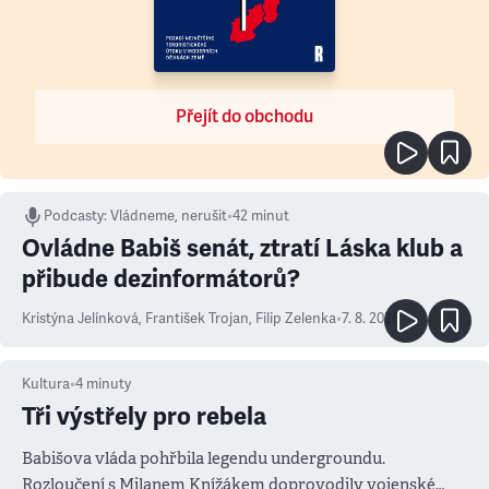
Přejít do obchodu
Podcasty
:
Vládneme, nerušit
•
42 minut
Ovládne Babiš senát, ztratí Láska klub a
přibude dezinformátorů?
Kristýna Jelínková
,
František Trojan
,
Filip Zelenka
•
7. 8. 2026
Kultura
•
4
minuty
Tři výstřely pro rebela
Babišova vláda pohřbila legendu undergroundu.
Rozloučení s Milanem Knížákem doprovodily vojenské