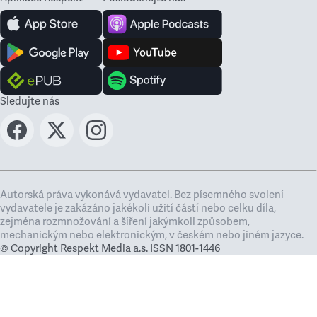
Sledujte nás
Autorská práva vykonává vydavatel. Bez písemného svolení
vydavatele je zakázáno jakékoli užití částí nebo celku díla,
zejména rozmnožování a šíření jakýmkoli způsobem,
mechanickým nebo elektronickým, v českém nebo jiném jazyce.
© Copyright Respekt Media a.s. ISSN 1801-1446