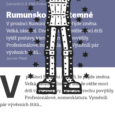
Zahraničí
•
5. 9. 1990
•
9
minut
Rumunsko stále temné
V prosinci Rumuni doufali, že přijde změna.
Velká, zásadní. Dnes se zdá, že otěže moci drží
tytéž postavy, které jen trochu povýšily.
Profesionálové, nomenklatura. Vyměnili pár
vývěsních štítů...
Jaromír Plíšek
V
prosinci Rumuni doufali, že přijde změna.
Velká, zásadní. Dnes se zdá, že otěže moci
drží tytéž postavy, které jen trochu povýšily.
Profesionálové, nomenklatura. Vyměnili
pár vývěsních štítů…