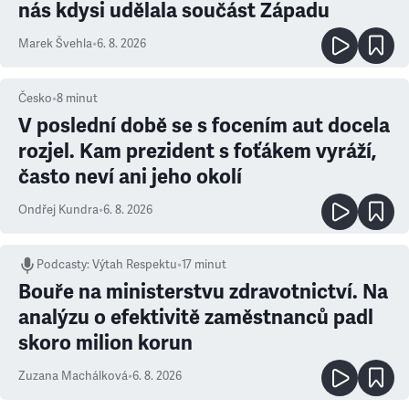
nás kdysi udělala součást Západu
Marek Švehla
•
6. 8. 2026
Česko
•
8
minut
V poslední době se s focením aut docela
rozjel. Kam prezident s foťákem vyráží,
často neví ani jeho okolí
Ondřej Kundra
•
6. 8. 2026
Podcasty
:
Výtah Respektu
•
17 minut
Bouře na ministerstvu zdravotnictví. Na
analýzu o efektivitě zaměstnanců padl
skoro milion korun
Zuzana Machálková
•
6. 8. 2026