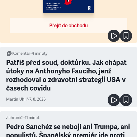
Přejít do obchodu
Komentář
•
4
minuty
Patříš před soud, doktůrku. Jak chápat
útoky na Anthonyho Fauciho, jenž
rozhodoval o zdravotní strategii USA v
časech covidu
Martin Uhlíř
•
7. 8. 2026
Zahraničí
•
11
minut
Pedro Sanchéz se nebojí ani Trumpa, ani
populistů. Španělský premiér jde proti