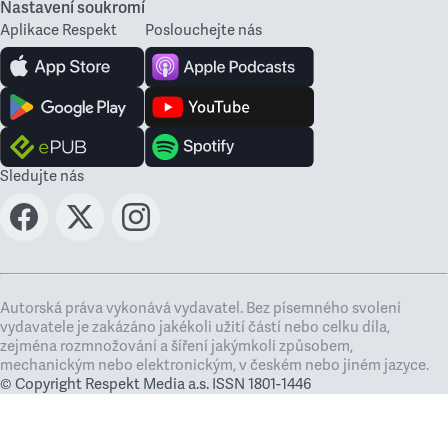
Nastavení soukromí
Aplikace Respekt
Poslouchejte nás
Sledujte nás
Autorská práva vykonává vydavatel. Bez písemného svolení
vydavatele je zakázáno jakékoli užití částí nebo celku díla,
zejména rozmnožování a šíření jakýmkoli způsobem,
mechanickým nebo elektronickým, v českém nebo jiném jazyce.
© Copyright Respekt Media a.s. ISSN 1801-1446