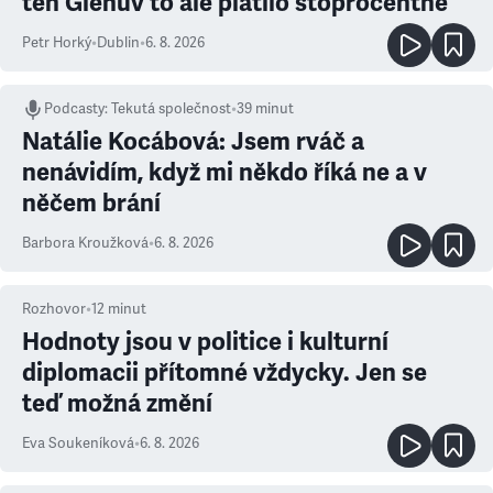
ten Glenův to ale platilo stoprocentně
Petr Horký
•
Dublin
•
6. 8. 2026
Podcasty
:
Tekutá společnost
•
39 minut
Natálie Kocábová: Jsem rváč a
nenávidím, když mi někdo říká ne a v
něčem brání
Barbora Kroužková
•
6. 8. 2026
Rozhovor
•
12
minut
Hodnoty jsou v politice i kulturní
diplomacii přítomné vždycky. Jen se
teď možná změní
Eva Soukeníková
•
6. 8. 2026