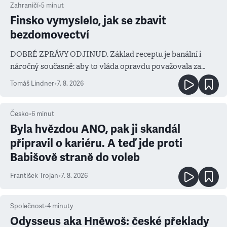
Zahraničí
•
5
minut
Finsko vymyslelo, jak se zbavit
bezdomovectví
DOBRÉ ZPRÁVY ODJINUD. Základ receptu je banální i
náročný současně: aby to vláda opravdu považovala za
prioritu
Tomáš Lindner
•
7. 8. 2026
Česko
•
6
minut
Byla hvězdou ANO, pak ji skandál
připravil o kariéru. A teď jde proti
Babišově straně do voleb
František Trojan
•
7. 8. 2026
Společnost
•
4
minuty
Odysseus aka Hněwoš: české překlady