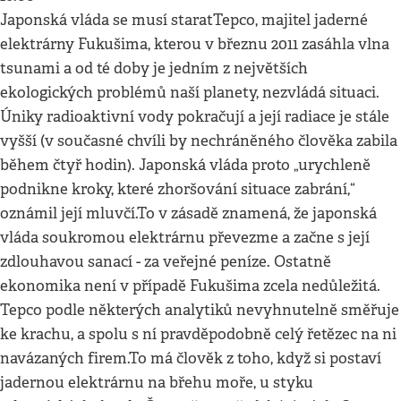
Japonská vláda se musí staratTepco, majitel jaderné
elektrárny Fukušima, kterou v březnu 2011 zasáhla vlna
tsunami a od té doby je jedním z největších
ekologických problémů naší planety, nezvládá situaci.
Úniky radioaktivní vody pokračují a její radiace je stále
vyšší (v současné chvíli by nechráněného člověka zabila
během čtyř hodin). Japonská vláda proto „urychleně
podnikne kroky, které zhoršování situace zabrání,“
oznámil její mluvčí.To v zásadě znamená, že japonská
vláda soukromou elektrárnu převezme a začne s její
zdlouhavou sanací - za veřejné peníze. Ostatně
ekonomika není v případě Fukušima zcela nedůležitá.
Tepco podle některých analytiků nevyhnutelně směřuje
ke krachu, a spolu s ní pravděpodobně celý řetězec na ni
navázaných firem.To má člověk z toho, když si postaví
jadernou elektrárnu na břehu moře, u styku