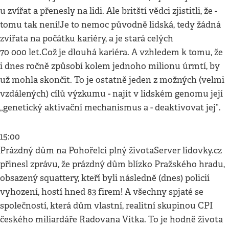
u zvířat a přenesly na lidi. Ale britští vědci zjistitli, že -
tomu tak není!Je to nemoc původně lidská, tedy žádná
zvířata na počátku kariéry, a je stará celých
70 000 let.Což je dlouhá kariéra. A vzhledem k tomu, že
i dnes ročně způsobí kolem jednoho milionu úrmtí, by
už mohla skončit. To je ostatně jeden z možných (velmi
vzdálených) cílů výzkumu - najít v lidském genomu její
„genetický aktivační mechanismus a - deaktivovat jej“.
15:00
Prázdný dům na Pohořelci plný životaServer lidovky.cz
přinesl zprávu, že prázdný dům blízko Pražského hradu,
obsazený squattery, kteří byli následně (dnes) policií
vyhození, hostí hned 83 firem! A všechny spjaté se
společností, která dům vlastní, realitní skupinou CPI
českého miliardáře Radovana Vítka. To je hodně života