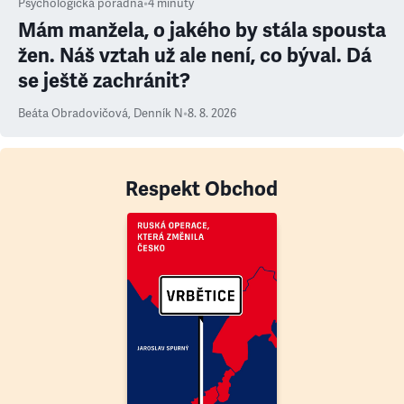
Psychologická poradna
•
4
minuty
Mám manžela, o jakého by stála spousta
žen. Náš vztah už ale není, co býval. Dá
se ještě zachránit?
Beáta Obradovičová
,
Denník N
•
8. 8. 2026
Respekt Obchod