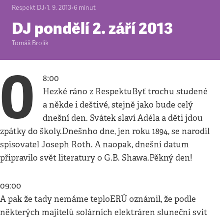
Respekt DJ
•
1. 9. 2013
•
6
minut
DJ pondělí 2. září 2013
Tomáš Brolík
0
8:00
Hezké ráno z RespektuByť trochu studené
a někde i deštivé, stejně jako bude celý
dnešní den. Svátek slaví Adéla a děti jdou
zpátky do školy.Dnešnho dne, jen roku 1894, se narodil
spisovatel Joseph Roth. A naopak, dnešní datum
připravilo svět literatury o G.B. Shawa.Pěkný den!
09:00
A pak že tady nemáme teploERÚ oznámil, že podle
některých majitelů solárních elektráren sluneční svit