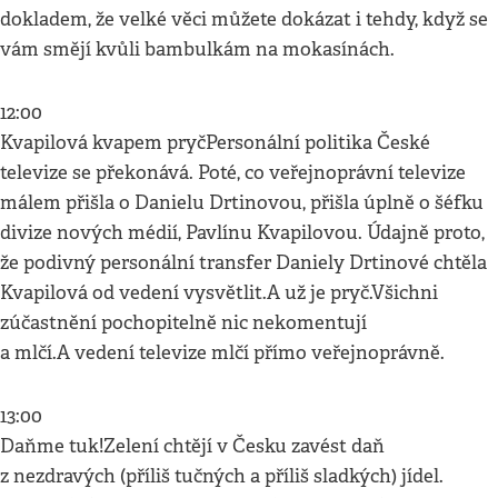
dokladem, že velké věci můžete dokázat i tehdy, když se
vám smějí kvůli bambulkám na mokasínách.
12:00
Kvapilová kvapem pryčPersonální politika České
televize se překonává. Poté, co veřejnoprávní televize
málem přišla o Danielu Drtinovou, přišla úplně o šéfku
divize nových médií, Pavlínu Kvapilovou. Údajně proto,
že podivný personální transfer Daniely Drtinové chtěla
Kvapilová od vedení vysvětlit.A už je pryč.Všichni
zúčastnění pochopitelně nic nekomentují
a mlčí.A vedení televize mlčí přímo veřejnoprávně.
13:00
Daňme tuk!Zelení chtějí v Česku zavést daň
z nezdravých (příliš tučných a příliš sladkých) jídel.