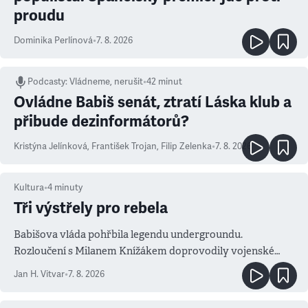
proudu
Dominika Perlínová
•
7. 8. 2026
Podcasty
:
Vládneme, nerušit
•
42 minut
Ovládne Babiš senát, ztratí Láska klub a
přibude dezinformátorů?
Kristýna Jelínková
,
František Trojan
,
Filip Zelenka
•
7. 8. 2026
Kultura
•
4
minuty
Tři výstřely pro rebela
Babišova vláda pohřbila legendu undergroundu.
Rozloučení s Milanem Knížákem doprovodily vojenské
salvy i kritika pokrokářů
Jan H. Vitvar
•
7. 8. 2026