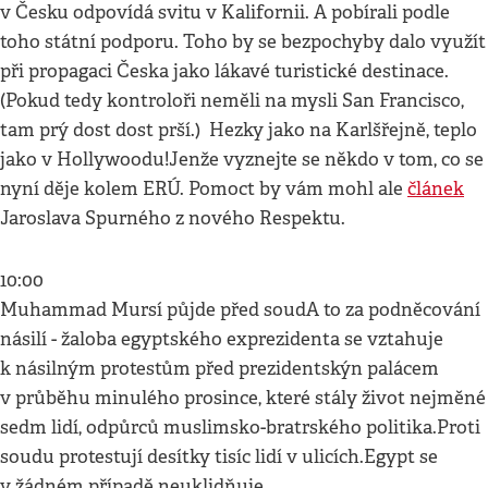
v Česku odpovídá svitu v Kalifornii. A pobírali podle
toho státní podporu. Toho by se bezpochyby dalo využít
při propagaci Česka jako lákavé turistické destinace.
(Pokud tedy kontroloři neměli na mysli San Francisco,
tam prý dost dost prší.) Hezky jako na Karlšřejně, teplo
jako v Hollywoodu!Jenže vyznejte se někdo v tom, co se
nyní děje kolem ERÚ. Pomoct by vám mohl ale
článek
Jaroslava Spurného z nového Respektu.
10:00
Muhammad Mursí půjde před soudA to za podněcování
násilí - žaloba egyptského exprezidenta se vztahuje
k násilným protestům před prezidentskýn palácem
v průběhu minulého prosince, které stály život nejměné
sedm lidí, odpůrců muslimsko-bratrského politika.Proti
soudu protestují desítky tisíc lidí v ulicích.Egypt se
v žádném případě neuklidňuje…