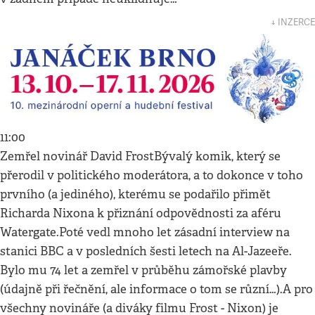
↓ INZERCE
11:00
Zemřel novinář David FrostBývalý komik, který se
přerodil v politického moderátora, a to dokonce v toho
prvního (a jediného), kterému se podařilo přimět
Richarda Nixona k přiznání odpovědnosti za aféru
Watergate.Poté vedl mnoho let zásadní interview na
stanici BBC a v posledních šesti letech na Al-Jazeeře.
Bylo mu 74 let a zemřel v průběhu zámořské plavby
(údajně při řečnění, ale informace o tom se různí…).A pro
všechny novináře (a diváky filmu Frost - Nixon) je