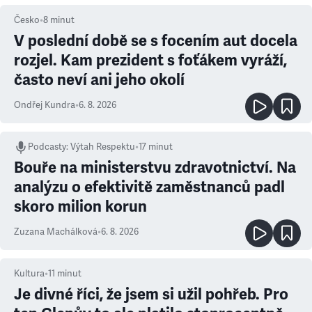
Česko
•
8
minut
V poslední době se s focením aut docela
rozjel. Kam prezident s foťákem vyráží,
často neví ani jeho okolí
Ondřej Kundra
•
6. 8. 2026
Podcasty
:
Výtah Respektu
•
17 minut
Bouře na ministerstvu zdravotnictví. Na
analýzu o efektivitě zaměstnanců padl
skoro milion korun
Zuzana Machálková
•
6. 8. 2026
Kultura
•
11
minut
Je divné říci, že jsem si užil pohřeb. Pro