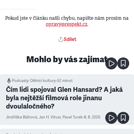
Pokud jste v článku našli chybu, napište nám prosím na
opravy@respekt.cz
.
Sdílet
Mohlo by vás zajímat
Podcasty
:
Dělníci kultury
•
52 minut
Čím lidi spojoval Glen Hansard? A jaká
byla nejtěžší filmová role jinanu
dvoulaločného?
Jindřiška Bláhová
,
Jan H. Vitvar
,
Pavel Turek
•
8. 8. 2026