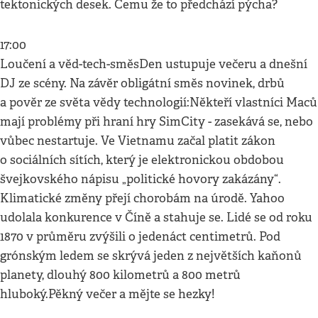
tektonických desek. Čemu že to předchází pýcha?
17:00
Loučení a věd-tech-směsDen ustupuje večeru a dnešní
DJ ze scény. Na závěr obligátní směs novinek, drbů
a pověr ze světa vědy technologií:Někteří vlastníci Maců
mají problémy při hraní hry SimCity - zasekává se, nebo
vůbec nestartuje. Ve Vietnamu začal platit zákon
o sociálních sítích, který je elektronickou obdobou
švejkovského nápisu „politické hovory zakázány“.
Klimatické změny přejí chorobám na úrodě. Yahoo
udolala konkurence v Číně a stahuje se. Lidé se od roku
1870 v průměru zvýšili o jedenáct centimetrů. Pod
grónským ledem se skrývá jeden z největších kaňonů
planety, dlouhý 800 kilometrů a 800 metrů
hluboký.Pěkný večer a mějte se hezky!