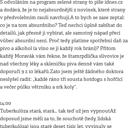
S odvoláním na program zelené strany to píše idnes.cz
a dodává, že je to nejabsurdnější z novinek, které strany
v předvolebním rauši navrhují.A to bych se zase zeptal:
co je na tom absurdního? Teď nechci úplně zabíhat do
detailů, jak přesně ji vybírat, ale samotný nápad přeci
vůbec absurdní není. Proč tedy platíme spotřební daň za
pivo a alkohol (a víno se jí každý rok brání)? Přitom
každý Moravák vám řekne, že štamrpdlička slivovice je
nad všechny léky a skleničku piva denně vám také
doporučí 9 z 10 lékařů.Zato jsem ještě žádného doktora
neslyšel radit: „každé ráno tři sousta hotdogu s hořčicí
a večer půlku větrníku a srk koly“.
14:00
Tuberkulóza stará, stará… tak teď už jen vypnoutAž
doposud jsme měli za to, že souchotě (tedy, lidská
tuberkulóza) jsou staré deset tisíc let, vyvinuly se