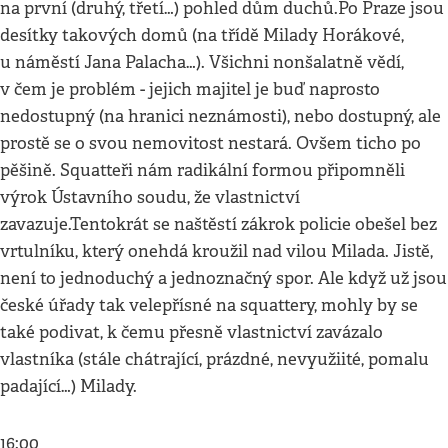
na první (druhý, třetí…) pohled dům duchů.Po Praze jsou
desítky takových domů (na třídě Milady Horákové,
u náměstí Jana Palacha…). Všichni nonšalatně vědí,
v čem je problém - jejich majitel je buď naprosto
nedostupný (na hranici neznámosti), nebo dostupný, ale
prostě se o svou nemovitost nestará. Ovšem ticho po
pěšině. Squatteři nám radikální formou připomněli
výrok Ústavního soudu, že vlastnictví
zavazuje.Tentokrát se naštěstí zákrok policie obešel bez
vrtulníku, který onehdá kroužil nad vilou Milada. Jistě,
není to jednoduchý a jednoznačný spor. Ale když už jsou
české úřady tak velepřísné na squattery, mohly by se
také podivat, k čemu přesně vlastnictví zavázalo
vlastníka (stále chátrající, prázdné, nevyužiité, pomalu
padající…) Milady.
16:00