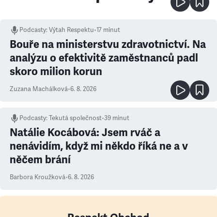
Podcasty
:
Výtah Respektu
•
17 minut
Bouře na ministerstvu zdravotnictví. Na
analýzu o efektivitě zaměstnanců padl
skoro milion korun
Zuzana Machálková
•
6. 8. 2026
Podcasty
:
Tekutá společnost
•
39 minut
Natálie Kocábová: Jsem rváč a
nenávidím, když mi někdo říká ne a v
něčem brání
Barbora Kroužková
•
6. 8. 2026