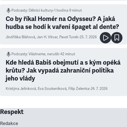
Podcasty
:
Dělníci kultury
•
1 hodina 9 minut
Co by říkal Homér na Odysseu? A jaká
hudba se hodí k vaření špaget al dente?
Jindřiška Bláhová
,
Jan H. Vitvar
,
Pavel Turek
•
25. 7. 2026
Podcasty
:
Vládneme, nerušit
•
42 minut
Kde hledá Babiš obejmutí a s kým opéká
krůtu? Jak vypadá zahraniční politika
jeho vlády
Kristýna Jelínková
,
Eva Soukeníková
,
Filip Zelenka
•
24. 7. 2026
Respekt
Redakce