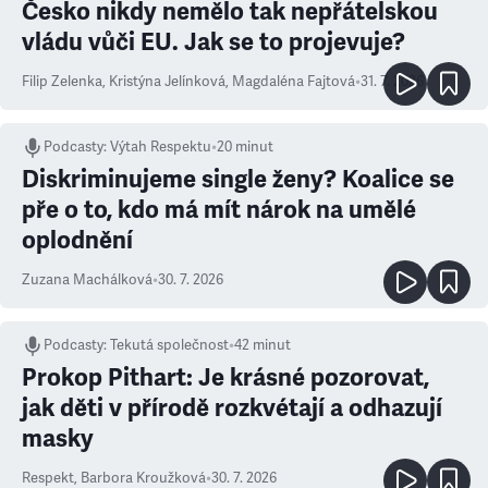
Česko nikdy nemělo tak nepřátelskou
vládu vůči EU. Jak se to projevuje?
Filip Zelenka
,
Kristýna Jelínková
,
Magdaléna Fajtová
•
31. 7. 2026
Podcasty
:
Výtah Respektu
•
20 minut
Diskriminujeme single ženy? Koalice se
pře o to, kdo má mít nárok na umělé
oplodnění
Zuzana Machálková
•
30. 7. 2026
Podcasty
:
Tekutá společnost
•
42 minut
Prokop Pithart: Je krásné pozorovat,
jak děti v přírodě rozkvétají a odhazují
masky
Respekt
,
Barbora Kroužková
•
30. 7. 2026