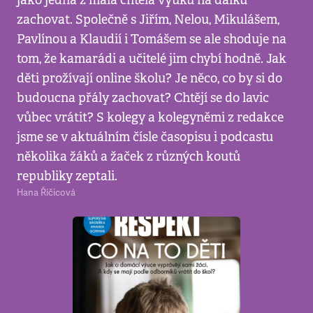
jako jedna z mála chtěla výuku na dálku
zachovat. Společně s Jiřím, Nelou, Mikulášem,
Pavlínou a Klaudií i Tomášem se ale shoduje na
tom, že kamarádi a učitelé jim chybí hodně. Jak
děti prožívají online školu? Je něco, co by si do
budoucna přály zachovat? Chtějí se do lavic
vůbec vrátit? S kolegy a kolegyněmi z redakce
jsme se v aktuálním čísle časopisu i podcastu
několika žáků a žaček z různých koutů
republiky zeptali.
Hana Řičicová