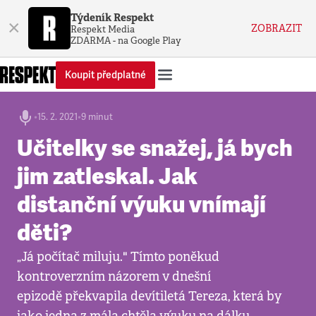
Týdeník Respekt
×
ZOBRAZIT
Respekt Media
ZDARMA - na Google Play
Koupit předplatné
•
15. 2. 2021
•
9 minut
Učitelky se snažej, já bych
jim zatleskal. Jak
distanční výuku vnímají
děti?
„Já počítač miluju." Tímto poněkud
kontroverzním názorem v dnešní
epizodě překvapila devítiletá Tereza, která by