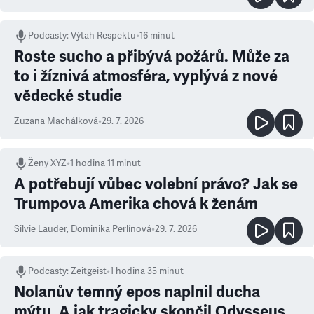
Podcasty
:
Výtah Respektu
•
16 minut
Roste sucho a přibývá požárů. Může za
to i žíznivá atmosféra, vyplývá z nové
vědecké studie
Zuzana Machálková
•
29. 7. 2026
Ženy XYZ
•
1 hodina 11 minut
A potřebují vůbec volební právo? Jak se
Trumpova Amerika chová k ženám
Silvie Lauder
,
Dominika Perlínová
•
29. 7. 2026
Podcasty
:
Zeitgeist
•
1 hodina 35 minut
Nolanův temný epos naplnil ducha
mýtu. A jak tragicky skončil Odysseus