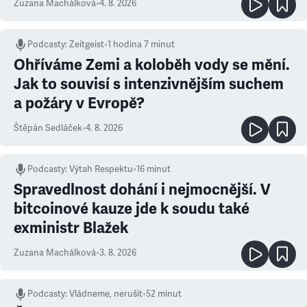
Zuzana Machálková
•
4. 8. 2026
Podcasty
:
Zeitgeist
•
1 hodina 7 minut
Ohříváme Zemi a koloběh vody se mění.
Jak to souvisí s intenzivnějším suchem
a požáry v Evropě?
Štěpán Sedláček
•
4. 8. 2026
Podcasty
:
Výtah Respektu
•
16 minut
Spravedlnost dohání i nejmocnější. V
bitcoinové kauze jde k soudu také
exministr Blažek
Zuzana Machálková
•
3. 8. 2026
Podcasty
:
Vládneme, nerušit
•
52 minut