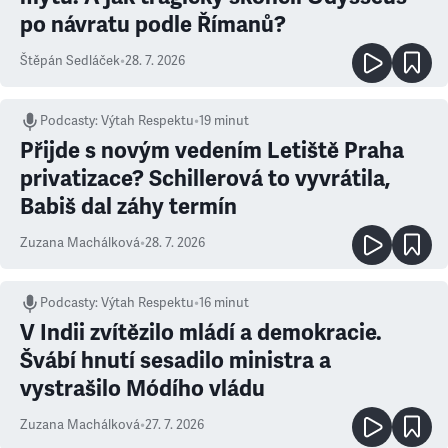
po návratu podle Římanů?
Štěpán Sedláček
•
28. 7. 2026
Podcasty
:
Výtah Respektu
•
19 minut
Přijde s novým vedením Letiště Praha
privatizace? Schillerová to vyvrátila,
Babiš dal záhy termín
Zuzana Machálková
•
28. 7. 2026
Podcasty
:
Výtah Respektu
•
16 minut
V Indii zvítězilo mládí a demokracie.
Švábí hnutí sesadilo ministra a
vystrašilo Módího vládu
Zuzana Machálková
•
27. 7. 2026