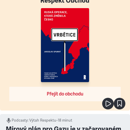
Respekt Obchod
Přejít do obchodu
Podcasty
:
Výtah Respektu
•
18 minut
Mírový plán pro Gazu je v začarovaném