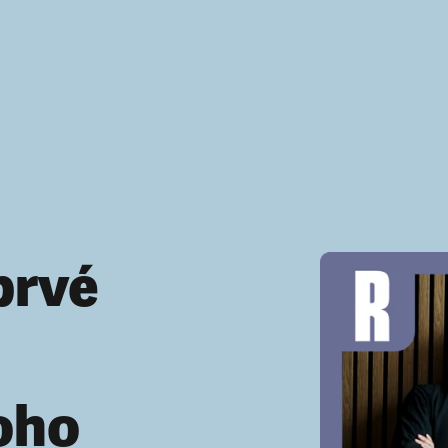
prvé
oho