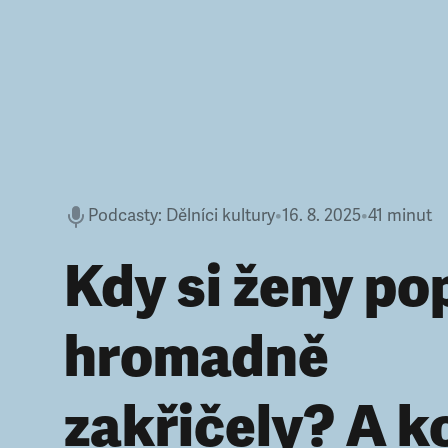
Podcasty
:
Dělníci kultury
•
16. 8. 2025
•
41 minut
Kdy si ženy po
hromadně
zakřičely? A k