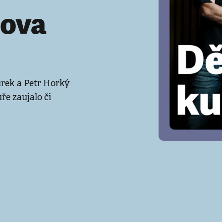
rova
urek a Petr Horký
ře zaujalo či