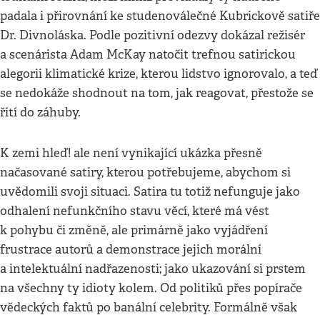
padala i přirovnání ke studenoválečné Kubrickově satiře
Dr. Divnoláska. Podle pozitivní odezvy dokázal režisér
a scenárista Adam McKay natočit trefnou satirickou
alegorii klimatické krize, kterou lidstvo ignorovalo, a teď
se nedokáže shodnout na tom, jak reagovat, přestože se
řítí do záhuby.
K zemi hleď! ale není vynikající ukázka přesně
načasované satiry, kterou potřebujeme, abychom si
uvědomili svoji situaci. Satira tu totiž nefunguje jako
odhalení nefunkčního stavu věcí, které má vést
k pohybu či změně, ale primárně jako vyjádření
frustrace autorů a demonstrace jejich morální
a intelektuální nadřazenosti; jako ukazování si prstem
na všechny ty idioty kolem. Od politiků přes popírače
vědeckých faktů po banální celebrity. Formálně však