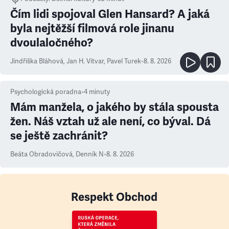
Čím lidi spojoval Glen Hansard? A jaká
byla nejtěžší filmová role jinanu
dvoulaločného?
Jindřiška Bláhová
,
Jan H. Vitvar
,
Pavel Turek
•
8. 8. 2026
Psychologická poradna
•
4
minuty
Mám manžela, o jakého by stála spousta
žen. Náš vztah už ale není, co býval. Dá
se ještě zachránit?
Beáta Obradovičová
,
Denník N
•
8. 8. 2026
Respekt Obchod