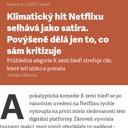
Kultura
•
3. 1. 2022
•
7
minut
Klimatický hit Netflixu
selhává jako satira.
Povýšeně dělá jen to, co
sám kritizuje
Průhledná alegorie K zemi hleď! strefuje cíle,
které letí nízko a pomalu
Jindřiška Bláhová
A
pokalyptická komedie K zemi hleď! se po
vánočním uvedení na Netflixu rychle
vyhoupla na první místo sledovanosti této
digitální platformy. Zároveň vyvolala
tsunami reakcí, mezi nimiž převládaly ty nadšené -