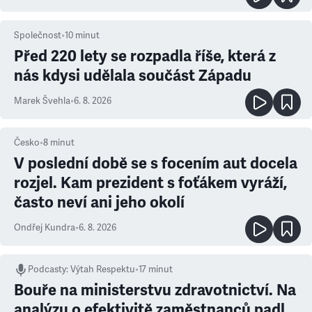
Společnost
•
10
minut
Před 220 lety se rozpadla říše, která z
nás kdysi udělala součást Západu
Marek Švehla
•
6. 8. 2026
Česko
•
8
minut
V poslední době se s focením aut docela
rozjel. Kam prezident s foťákem vyráží,
často neví ani jeho okolí
Ondřej Kundra
•
6. 8. 2026
Podcasty
:
Výtah Respektu
•
17 minut
Bouře na ministerstvu zdravotnictví. Na
analýzu o efektivitě zaměstnanců padl