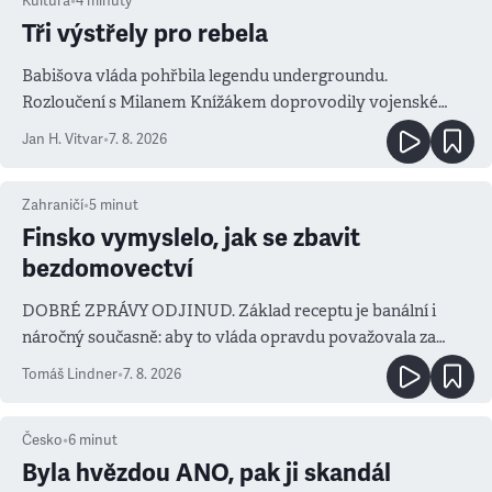
Kultura
•
4
minuty
Tři výstřely pro rebela
Babišova vláda pohřbila legendu undergroundu.
Rozloučení s Milanem Knížákem doprovodily vojenské
salvy i kritika pokrokářů
Jan H. Vitvar
•
7. 8. 2026
Zahraničí
•
5
minut
Finsko vymyslelo, jak se zbavit
bezdomovectví
DOBRÉ ZPRÁVY ODJINUD. Základ receptu je banální i
náročný současně: aby to vláda opravdu považovala za
prioritu
Tomáš Lindner
•
7. 8. 2026
Česko
•
6
minut
Byla hvězdou ANO, pak ji skandál