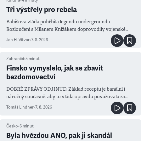
Kultura
•
4
minuty
Tři výstřely pro rebela
Babišova vláda pohřbila legendu undergroundu.
Rozloučení s Milanem Knížákem doprovodily vojenské
salvy i kritika pokrokářů
Jan H. Vitvar
•
7. 8. 2026
Zahraničí
•
5
minut
Finsko vymyslelo, jak se zbavit
bezdomovectví
DOBRÉ ZPRÁVY ODJINUD. Základ receptu je banální i
náročný současně: aby to vláda opravdu považovala za
prioritu
Tomáš Lindner
•
7. 8. 2026
Česko
•
6
minut
Byla hvězdou ANO, pak ji skandál