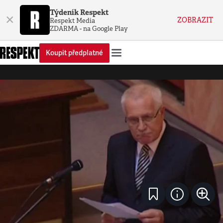
Týdeník Respekt
×
ZOBRAZIT
Respekt Media
ZDARMA - na Google Play
Koupit předplatné