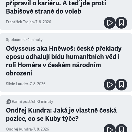
připravil o kariéru. A teď jde proti
Babišově straně do voleb
František Trojan
•
7. 8. 2026
Společnost
•
4
minuty
Odysseus aka Hněwoš: české překlady
eposu odhalují bídu humanitních věd i
roli Homéra v českém národním
obrození
Silvie Lauder
•
7. 8. 2026
Ranní postřeh
•
3
minuty
Ondřej Kundra: Jaká je vlastně česká
pozice, co se Kuby týče?
Ondřej Kundra
•
7. 8. 2026