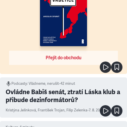
Přejít do obchodu
Podcasty
:
Vládneme, nerušit
•
42 minut
Ovládne Babiš senát, ztratí Láska klub a
přibude dezinformátorů?
Kristýna Jelínková
,
František Trojan
,
Filip Zelenka
•
7. 8. 2026