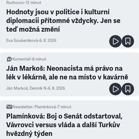
Rozhovor
•
12
minut
Hodnoty jsou v politice i kulturní
diplomacii přítomné vždycky. Jen se
teď možná změní
Eva Soukeníková
•
6. 8. 2026
Komentář
•
8
minut
Ján Markoš: Neonacista má právo na
lék v lékárně, ale ne na místo v kavárně
Ján Markoš
,
Denník N
•
6. 8. 2026
Newsletter
:
Plamínková
•
7
minut
Plamínková: Boj o Senát odstartoval,
Vávrovci versus vláda a další Turkův
hvězdný týden