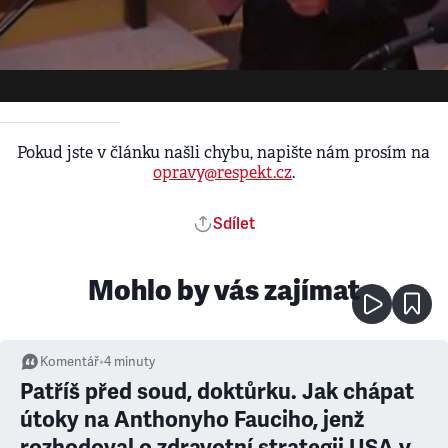
Ke stažení - Upload
•
1. 1. 2000
Lisabon
Pokud jste v článku našli chybu, napište nám prosím na
opravy@respekt.cz
.
Sdílet
Mohlo by vás zajímat
Komentář
•
4
minuty
Patříš před soud, doktůrku. Jak chápat
útoky na Anthonyho Fauciho, jenž
rozhodoval o zdravotní strategii USA v