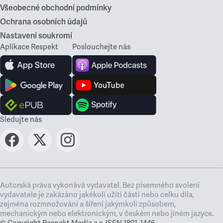
Všeobecné obchodní podmínky
Ochrana osobních údajů
Nastavení soukromí
Aplikace Respekt
Poslouchejte nás
Sledujte nás
Autorská práva vykonává vydavatel. Bez písemného svolení
vydavatele je zakázáno jakékoli užití částí nebo celku díla,
zejména rozmnožování a šíření jakýmkoli způsobem,
mechanickým nebo elektronickým, v českém nebo jiném jazyce.