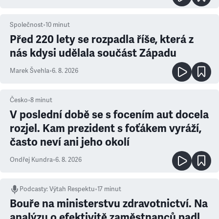
Společnost
•
10
minut
Před 220 lety se rozpadla říše, která z
nás kdysi udělala součást Západu
Marek Švehla
•
6. 8. 2026
Česko
•
8
minut
V poslední době se s focením aut docela
rozjel. Kam prezident s foťákem vyráží,
často neví ani jeho okolí
Ondřej Kundra
•
6. 8. 2026
Podcasty
:
Výtah Respektu
•
17 minut
Bouře na ministerstvu zdravotnictví. Na
analýzu o efektivitě zaměstnanců padl