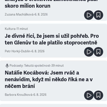
skoro milion korun
Zuzana Machálková
•
6. 8. 2026
Kultura
•
11
minut
Je divné říci, že jsem si užil pohřeb. Pro
ten Glenův to ale platilo stoprocentně
Petr Horký
•
Dublin
•
6. 8. 2026
Podcasty
:
Tekutá společnost
•
39 minut
Natálie Kocábová: Jsem rváč a
nenávidím, když mi někdo říká ne a v
něčem brání
Barbora Kroužková
•
6. 8. 2026