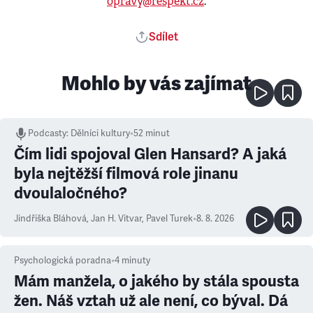
opravy@respekt.cz
.
Sdílet
Mohlo by vás zajímat
Podcasty
:
Dělníci kultury
•
52 minut
Čím lidi spojoval Glen Hansard? A jaká
byla nejtěžší filmová role jinanu
dvoulaločného?
Jindřiška Bláhová
,
Jan H. Vitvar
,
Pavel Turek
•
8. 8. 2026
Psychologická poradna
•
4
minuty
Mám manžela, o jakého by stála spousta
žen. Náš vztah už ale není, co býval. Dá