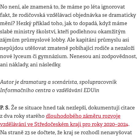
No není, ale znamená to, že máme po léta ignorovat
fakt, že rodičovská vzdělávací objednávka se dramaticky
mění? Hezký příklad toho, jak to dopadá, když máme
slabé ministry školství, kteří podlehnou okamžitým
zájmům průmyslové lobby. Ale kapitáni průmyslu asi
nepůjdou utěšovat zmateně pobíhající rodiče a nezaloží
nové lyceum či gymnázium. Nenesou ani zodpovědnost,
ani náklady, ani následky.
Autor je dramaturg a scenárista, spolupracovník
Informačního centra o vzdělávání EDUin
P. S.
Že se situace hned tak nezlepší, dokumentují citace
z dva roky starého
dlouhodobého záměru rozvoje
vzdělávání ve Středočeském kraji pro roky 2020–2024
.
Na straně 23 se dočtete, že kraj se rozhodl nenavyšovat