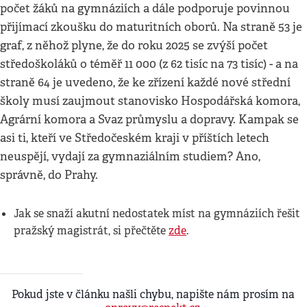
počet žáků na gymnáziích a dále podporuje povinnou
přijímací zkoušku do maturitních oborů. Na straně 53 je
graf, z něhož plyne, že do roku 2025 se zvýší počet
středoškoláků o téměř 11 000 (z 62 tisíc na 73 tisíc) - a na
straně 64 je uvedeno, že ke zřízení každé nové střední
školy musí zaujmout stanovisko Hospodářská komora,
Agrární komora a Svaz průmyslu a dopravy. Kampak se
asi ti, kteří ve Středočeském kraji v příštích letech
neuspějí, vydají za gymnaziálním studiem? Ano,
správně, do Prahy.
Jak se snaží akutní nedostatek míst na gymnáziích řešit
pražský magistrát, si přečtěte
zde
.
Pokud jste v článku našli chybu, napište nám prosím na