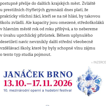
postupně přelije do dalších krajských měst. Zvláště
u prestižních čtyřletých gymnázií dnes platí, že
prakticky všichni žáci, kteří se na ně hlásí, by takovou
školu zvládli. Ale kapacity jsou omezené, středoškoláků
v hlavním městě rok od roku přibývá, a to nebereme
v úvahu uprchlický přírůstek. Během uplynulého
desetiletí navíc nevznikly další střední všeobecně
vzdělávací školy, které by byly schopné vlnu zájmu
o tento typ studia pojmout.
↓ INZERCE