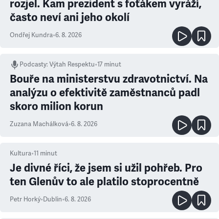
rozjel. Kam prezident s foťákem vyráží,
často neví ani jeho okolí
Ondřej Kundra
•
6. 8. 2026
Podcasty
:
Výtah Respektu
•
17 minut
Bouře na ministerstvu zdravotnictví. Na
analýzu o efektivitě zaměstnanců padl
skoro milion korun
Zuzana Machálková
•
6. 8. 2026
Kultura
•
11
minut
Je divné říci, že jsem si užil pohřeb. Pro
ten Glenův to ale platilo stoprocentně
Petr Horký
•
Dublin
•
6. 8. 2026