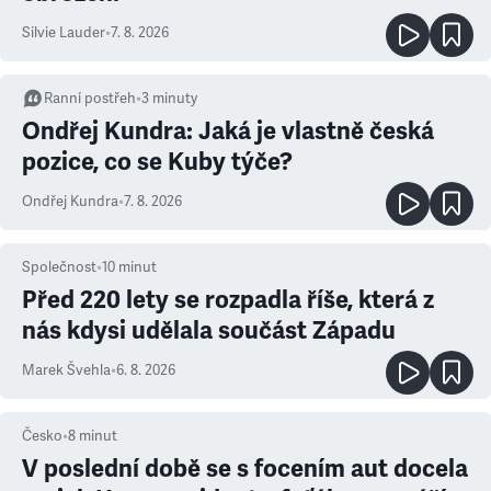
Silvie Lauder
•
7. 8. 2026
Ranní postřeh
•
3
minuty
Ondřej Kundra: Jaká je vlastně česká
pozice, co se Kuby týče?
Ondřej Kundra
•
7. 8. 2026
Společnost
•
10
minut
Před 220 lety se rozpadla říše, která z
nás kdysi udělala součást Západu
Marek Švehla
•
6. 8. 2026
Česko
•
8
minut
V poslední době se s focením aut docela