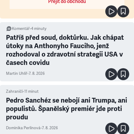
Přejít do obchodu
Komentář
•
4
minuty
Patříš před soud, doktůrku. Jak chápat
útoky na Anthonyho Fauciho, jenž
rozhodoval o zdravotní strategii USA v
časech covidu
Martin Uhlíř
•
7. 8. 2026
Zahraničí
•
11
minut
Pedro Sanchéz se nebojí ani Trumpa, ani
populistů. Španělský premiér jde proti
proudu
Dominika Perlínová
•
7. 8. 2026