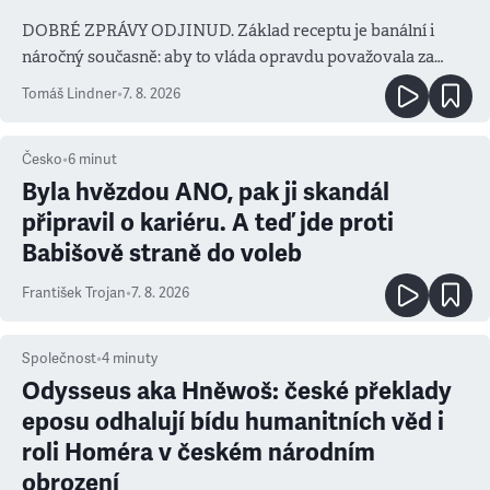
DOBRÉ ZPRÁVY ODJINUD. Základ receptu je banální i
náročný současně: aby to vláda opravdu považovala za
prioritu
Tomáš Lindner
•
7. 8. 2026
Česko
•
6
minut
Byla hvězdou ANO, pak ji skandál
připravil o kariéru. A teď jde proti
Babišově straně do voleb
František Trojan
•
7. 8. 2026
Společnost
•
4
minuty
Odysseus aka Hněwoš: české překlady
eposu odhalují bídu humanitních věd i
roli Homéra v českém národním
obrození