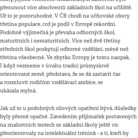
přesunout více absolventů základních škol na učiliště.
Už to je pozoruhodné. V ČR chodí na učňovské obory
třetina populace, což je podíl v Evropě rekordní.
Podobně výjimečná je převaha odborných škol,
maturitních i nematuritních. Více než dvě třetiny
středních škol poskytují odborné vzdělání, méně než
třetina všeobecné. Ve zbytku Evropy je tomu naopak.
I když vezmeme v úvahu tradici průmyslově
orientované země, představa, že se dá zastavit čas
a rozmluvit rodičům vzdělávací ambice, se
ukázala mylná.
Jak už to u podobných silových opatření bývá, důsledky
byly přesně opačné. Zavedením přijímaček postavených
na znalostních testech se základní školy ještě víc
přeorientovaly na intelektuální trénink - a ti, kteří by