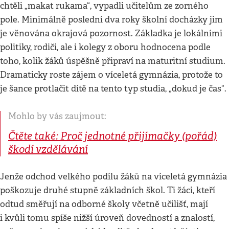
chtěli „makat rukama“, vypadli učitelům ze zorného
pole. Minimálně poslední dva roky školní docházky jim
je věnována okrajová pozornost. Základka je lokálními
politiky, rodiči, ale i kolegy z oboru hodnocena podle
toho, kolik žáků úspěšně připraví na maturitní studium.
Dramaticky roste zájem o víceletá gymnázia, protože to
je šance protlačit dítě na tento typ studia, „dokud je čas“.
Mohlo by vás zaujmout:
Čtěte také: Proč jednotné přijímačky (pořád)
škodí vzdělávání
Jenže odchod velkého podílu žáků na víceletá gymnázia
poškozuje druhé stupně základních škol. Ti žáci, kteří
odtud směřují na odborné školy včetně učilišť, mají
i kvůli tomu spíše nižší úroveň dovedností a znalostí,