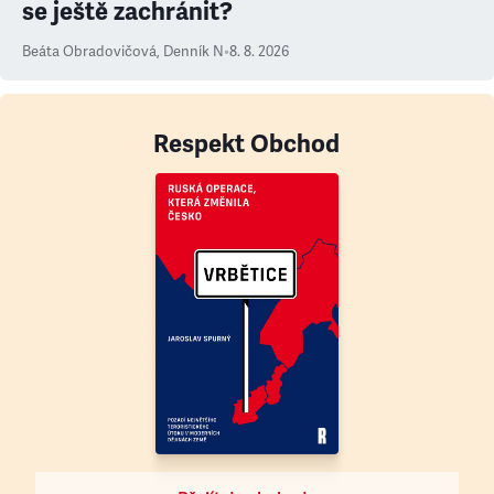
se ještě zachránit?
Beáta Obradovičová
,
Denník N
•
8. 8. 2026
Respekt Obchod