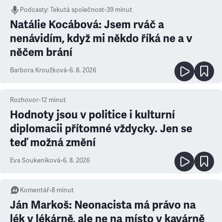
Podcasty
:
Tekutá společnost
•
39 minut
Natálie Kocábová: Jsem rváč a
nenávidím, když mi někdo říká ne a v
něčem brání
Barbora Kroužková
•
6. 8. 2026
Rozhovor
•
12
minut
Hodnoty jsou v politice i kulturní
diplomacii přítomné vždycky. Jen se
teď možná změní
Eva Soukeníková
•
6. 8. 2026
Komentář
•
8
minut
Ján Markoš: Neonacista má právo na
lék v lékárně, ale ne na místo v kavárně