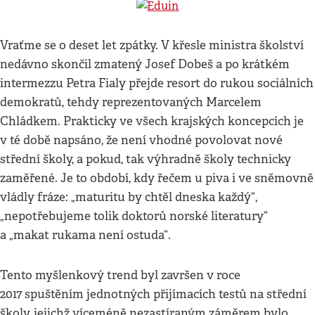
Vraťme se o deset let zpátky. V křesle ministra školství
nedávno skončil zmatený Josef Dobeš a po krátkém
intermezzu Petra Fialy přejde resort do rukou sociálních
demokratů, tehdy reprezentovaných Marcelem
Chládkem. Prakticky ve všech krajských koncepcích je
v té době napsáno, že není vhodné povolovat nové
střední školy, a pokud, tak výhradně školy technicky
zaměřené. Je to období, kdy řečem u piva i ve sněmovně
vládly fráze: „maturitu by chtěl dneska každý“,
„nepotřebujeme tolik doktorů norské literatury“
a „makat rukama není ostuda“.
Tento myšlenkový trend byl završen v roce
2017 spuštěním jednotných přijímacích testů na střední
školy, jejichž víceméně nezastíraným záměrem bylo