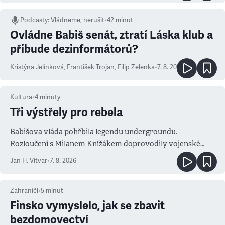
Podcasty
:
Vládneme, nerušit
•
42 minut
Ovládne Babiš senát, ztratí Láska klub a
přibude dezinformátorů?
Kristýna Jelínková
,
František Trojan
,
Filip Zelenka
•
7. 8. 2026
Kultura
•
4
minuty
Tři výstřely pro rebela
Babišova vláda pohřbila legendu undergroundu.
Rozloučení s Milanem Knížákem doprovodily vojenské
salvy i kritika pokrokářů
Jan H. Vitvar
•
7. 8. 2026
Zahraničí
•
5
minut
Finsko vymyslelo, jak se zbavit
bezdomovectví