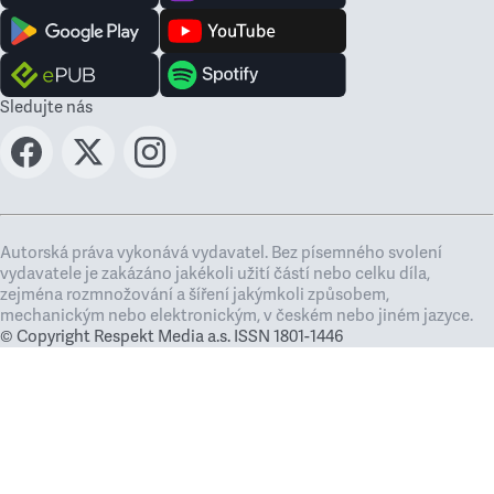
Sledujte nás
Autorská práva vykonává vydavatel. Bez písemného svolení
vydavatele je zakázáno jakékoli užití částí nebo celku díla,
zejména rozmnožování a šíření jakýmkoli způsobem,
mechanickým nebo elektronickým, v českém nebo jiném jazyce.
© Copyright Respekt Media a.s. ISSN 1801-1446