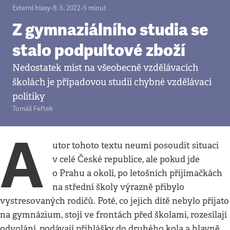
Externí hlasy
•
9. 5. 2022
•
5
minut
Z gymnaziálního studia se
stalo podpultové zboží
Nedostatek míst na všeobecně vzdělávacích
školách je případovou studií chybné vzdělávací
politiky
Tomáš Feřtek
A
utor tohoto textu neumí posoudit situaci
v celé České republice, ale pokud jde
o Prahu a okolí, po letošních přijímačkách
na střední školy výrazně přibylo
vystresovaných rodičů. Poté, co jejich dítě nebylo přijato
na gymnázium, stojí ve frontách před školami, rozesílají
odvolání, podávají přihlášky do druhého kola a hlavně