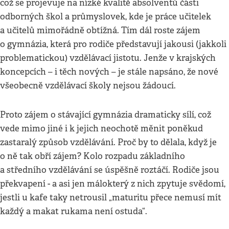
což se projevuje na nízké kvalitě absolventů části
odborných škol a průmyslovek, kde je práce učitelek
a učitelů mimořádně obtížná. Tím dál roste zájem
o gymnázia, která pro rodiče představují jakousi (jakkoli
problematickou) vzdělávací jistotu. Jenže v krajských
koncepcích – i těch nových – je stále napsáno, že nové
všeobecně vzdělávací školy nejsou žádoucí.
Proto zájem o stávající gymnázia dramaticky sílí, což
vede mimo jiné i k jejich neochotě měnit poněkud
zastaralý způsob vzdělávání. Proč by to dělala, když je
o ně tak obří zájem? Kolo rozpadu základního
a středního vzdělávání se úspěšně roztáčí. Rodiče jsou
překvapení - a asi jen málokterý z nich zpytuje svědomí,
jestli u kafe taky netrousil „maturitu přece nemusí mít
každý a makat rukama není ostuda“.