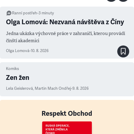
Ranní postřeh
•
3
minuty
Olga Lomová: Nezvaná návštěva z Číny
Jedna ukázka výchovné práce v zahraničí, kterou provádí
čínští akademici
Olga Lomová
•
10. 8. 2026
Komiks
Zen žen
Lela Geislerová
,
Martin Mach Ondřej
•
9. 8. 2026
Respekt Obchod