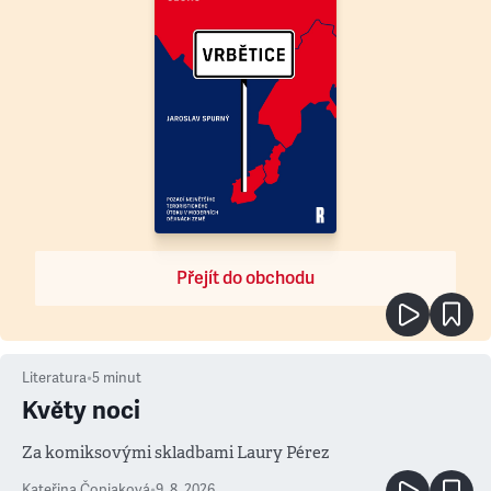
Přejít do obchodu
Literatura
•
5
minut
Květy noci
Za komiksovými skladbami Laury Pérez
Kateřina Čopjaková
•
9. 8. 2026