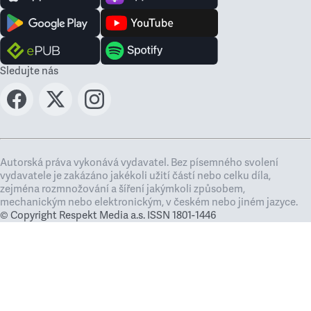
Sledujte nás
Autorská práva vykonává vydavatel. Bez písemného svolení
vydavatele je zakázáno jakékoli užití částí nebo celku díla,
zejména rozmnožování a šíření jakýmkoli způsobem,
mechanickým nebo elektronickým, v českém nebo jiném jazyce.
© Copyright Respekt Media a.s. ISSN 1801-1446