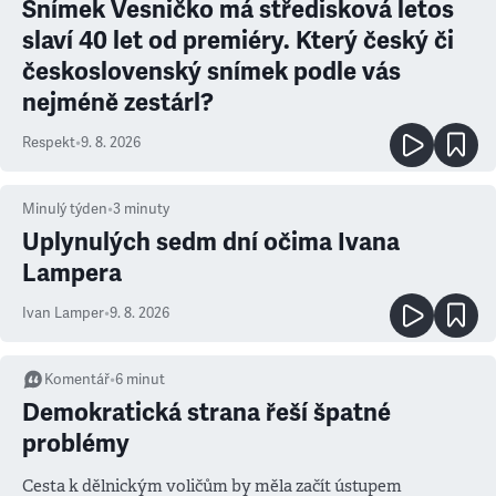
Snímek Vesničko má středisková letos
slaví 40 let od premiéry. Který český či
československý snímek podle vás
nejméně zestárl?
Respekt
•
9. 8. 2026
Minulý týden
•
3
minuty
Uplynulých sedm dní očima Ivana
Lampera
Ivan Lamper
•
9. 8. 2026
Komentář
•
6
minut
Demokratická strana řeší špatné
problémy
Cesta k dělnickým voličům by měla začít ústupem