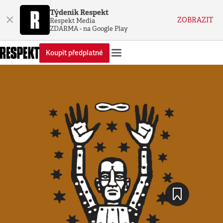
Týdeník Respekt
×
ZOBRAZIT
Respekt Media
ZDARMA - na Google Play
Koupit předplatné