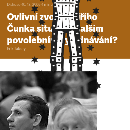
Diskuse
•
10. 12. 2006
•
1
minuta
Ovlivní zvolení Jiřího
Čunka situaci v dalším
povolebním vyjednávání?
Erik Tabery