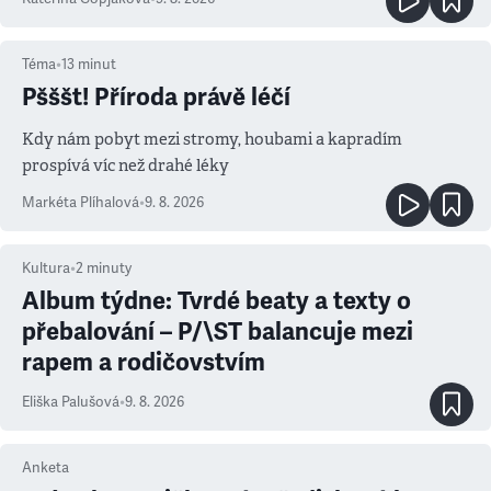
Téma
•
13
minut
Pšššt! Příroda právě léčí
Kdy nám pobyt mezi stromy, houbami a kapradím
prospívá víc než drahé léky
Markéta Plíhalová
•
9. 8. 2026
Kultura
•
2
minuty
Album týdne: Tvrdé beaty a texty o
přebalování – P/\ST balancuje mezi
rapem a rodičovstvím
Eliška Palušová
•
9. 8. 2026
Anketa