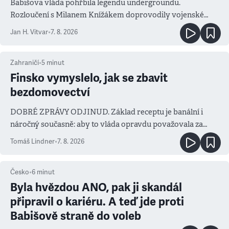
Babišova vláda pohřbila legendu undergroundu.
Rozloučení s Milanem Knížákem doprovodily vojenské
salvy i kritika pokrokářů
Jan H. Vitvar
•
7. 8. 2026
Zahraničí
•
5
minut
Finsko vymyslelo, jak se zbavit
bezdomovectví
DOBRÉ ZPRÁVY ODJINUD. Základ receptu je banální i
náročný současně: aby to vláda opravdu považovala za
prioritu
Tomáš Lindner
•
7. 8. 2026
Česko
•
6
minut
Byla hvězdou ANO, pak ji skandál
připravil o kariéru. A teď jde proti
Babišově straně do voleb