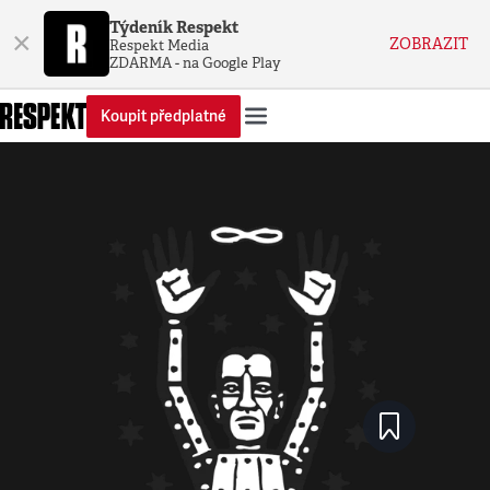
Týdeník Respekt
×
ZOBRAZIT
Respekt Media
ZDARMA - na Google Play
Koupit předplatné