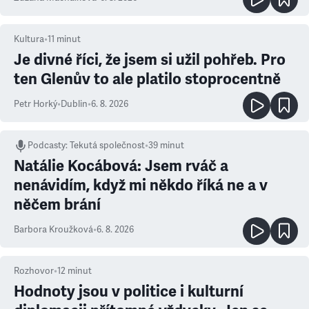
Kultura
•
11
minut
Je divné říci, že jsem si užil pohřeb. Pro
ten Glenův to ale platilo stoprocentně
Petr Horký
•
Dublin
•
6. 8. 2026
Podcasty
:
Tekutá společnost
•
39 minut
Natálie Kocábová: Jsem rváč a
nenávidím, když mi někdo říká ne a v
něčem brání
Barbora Kroužková
•
6. 8. 2026
Rozhovor
•
12
minut
Hodnoty jsou v politice i kulturní