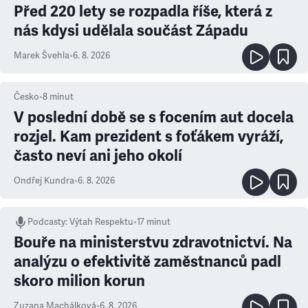
Před 220 lety se rozpadla říše, která z
nás kdysi udělala součást Západu
Marek Švehla
•
6. 8. 2026
Česko
•
8
minut
V poslední době se s focením aut docela
rozjel. Kam prezident s foťákem vyráží,
často neví ani jeho okolí
Ondřej Kundra
•
6. 8. 2026
Podcasty
:
Výtah Respektu
•
17 minut
Bouře na ministerstvu zdravotnictví. Na
analýzu o efektivitě zaměstnanců padl
skoro milion korun
Zuzana Machálková
•
6. 8. 2026