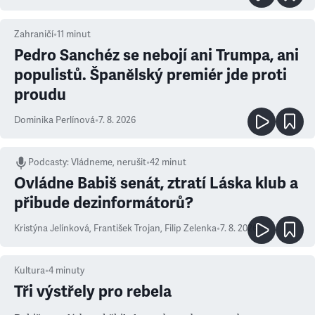
Zahraničí
•
11
minut
Pedro Sanchéz se nebojí ani Trumpa, ani
populistů. Španělský premiér jde proti
proudu
Dominika Perlínová
•
7. 8. 2026
Podcasty
:
Vládneme, nerušit
•
42 minut
Ovládne Babiš senát, ztratí Láska klub a
přibude dezinformátorů?
Kristýna Jelínková
,
František Trojan
,
Filip Zelenka
•
7. 8. 2026
Kultura
•
4
minuty
Tři výstřely pro rebela