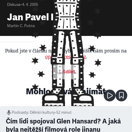
Diskuse
•
4. 4. 2005
Jan Pavel II.
Martin C. Putna
Pokud jste v článku našli chybu, napište nám prosím na
opravy@respekt.cz
.
Sdílet
Mohlo by vás zajímat
Podcasty
:
Dělníci kultury
•
52 minut
Čím lidi spojoval Glen Hansard? A jaká
byla nejtěžší filmová role jinanu