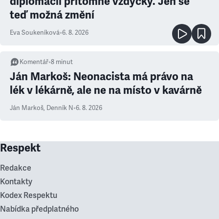
diplomacii přítomné vždycky. Jen se
teď možná změní
Eva Soukeníková
•
6. 8. 2026
Komentář
•
8
minut
Ján Markoš: Neonacista má právo na
lék v lékárně, ale ne na místo v kavárně
Ján Markoš
,
Denník N
•
6. 8. 2026
Respekt
Redakce
Kontakty
Kodex Respektu
Nabídka předplatného