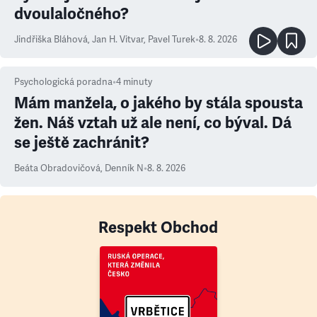
dvoulaločného?
Jindřiška Bláhová
,
Jan H. Vitvar
,
Pavel Turek
•
8. 8. 2026
Psychologická poradna
•
4
minuty
Mám manžela, o jakého by stála spousta
žen. Náš vztah už ale není, co býval. Dá
se ještě zachránit?
Beáta Obradovičová
,
Denník N
•
8. 8. 2026
Respekt Obchod