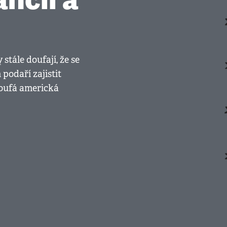
tále doufají, že se
podaří zajistit
 doufá americká