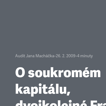
Audit Jana Macháčka
•
26. 2. 2009
•
4
minuty
O soukromém
kapitálu,
dvojkolejné Fr