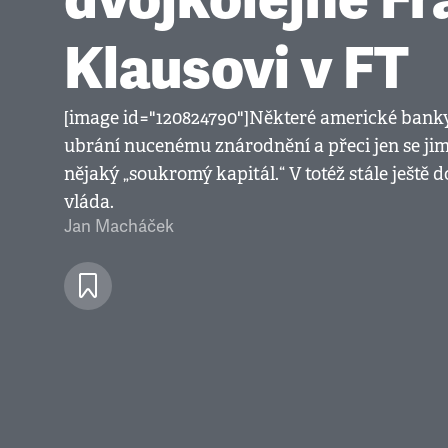
Klausovi v FT
[image id="120824790"]Některé americké banky s
ubrání nucenému znárodnění a přeci jen se jim 
nějaký „soukromý kapitál.“ V totéž stále ještě
vláda.
Jan Macháček