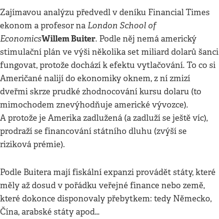
Zajímavou analýzu předvedl v deníku Financial Times
London School of
ekonom a profesor na
Economics
Willem Buiter
. Podle něj nemá americký
stimulační plán ve výši několika set miliard dolarů šanci
fungovat, protože dochází k efektu vytlačování. To co si
Američané nalijí do ekonomiky oknem, z ní zmizí
dveřmi skrze prudké zhodnocování kursu dolaru (to
mimochodem znevýhodňuje americké vývozce).
A protože je Amerika zadlužená (a zadluží se ještě víc),
prodraží se financování státního dluhu (zvýší se
riziková prémie).
Podle Buitera mají fiskální expanzi provádět státy, které
měly až dosud v pořádku veřejné finance nebo země,
které dokonce disponovaly přebytkem: tedy Německo,
Čína, arabské státy apod…