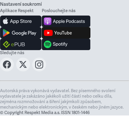
Nastavení soukromí
Aplikace Respekt
Poslouchejte nás
Sledujte nás
Autorská práva vykonává vydavatel. Bez písemného svolení
vydavatele je zakázáno jakékoli užití částí nebo celku díla,
zejména rozmnožování a šíření jakýmkoli způsobem,
mechanickým nebo elektronickým, v českém nebo jiném jazyce.
© Copyright Respekt Media a.s. ISSN 1801-1446