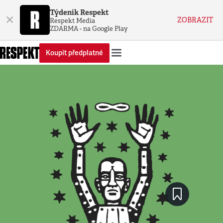
Týdeník Respekt
×
ZOBRAZIT
Respekt Media
ZDARMA - na Google Play
Koupit předplatné