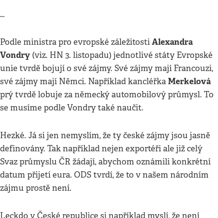
…
Alexandra
Podle ministra pro evropské záležitosti
Vondry
(viz. HN 3. listopadu) jednotlivé státy Evropské
unie tvrdě bojují o své zájmy. Své zájmy mají Francouzi,
Merkelová
své zájmy mají Němci. Například kancléřka
prý tvrdě lobuje za německý automobilový průmysl. To
se musíme podle Vondry také naučit.
Hezké. Já si jen nemyslím, že ty české zájmy jsou jasně
definovány. Tak například nejen exportéři ale již celý
Svaz průmyslu ČR žádají, abychom oznámili konkrétní
datum přijetí eura. ODS tvrdí, že to v našem národním
zájmu prostě není.
Leckdo v České republice si například myslí, že není