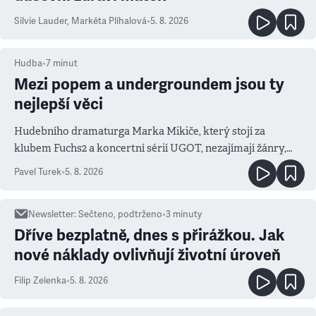
Silvie Lauder
,
Markéta Plíhalová
•
5. 8. 2026
Hudba
•
7
minut
Mezi popem a undergroundem jsou ty
nejlepší věci
Hudebního dramaturga Marka Mikiče, který stojí za
klubem Fuchs2 a koncertní sérií UGOT, nezajímají žánry,
ale atmosféra
Pavel Turek
•
5. 8. 2026
Newsletter
:
Sečteno, podtrženo
•
3
minuty
Dříve bezplatně, dnes s přirážkou. Jak
nové náklady ovlivňují životní úroveň
Filip Zelenka
•
5. 8. 2026