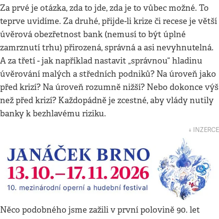
Za prvé je otázka, zda to jde, zda je to vůbec možné. To
teprve uvidíme. Za druhé, přijde-li krize či recese je větší
úvěrová obezřetnost bank (nemusí to být úplné
zamrznutí trhu) přirozená, správná a asi nevyhnutelná.
A za třetí - jak například nastavit „správnou“ hladinu
úvěrování malých a středních podniků? Na úroveň jako
před krizí? Na úroveň rozumně nižší? Nebo dokonce výš
než před krizí? Každopádně je zcestné, aby vlády nutily
banky k bezhlavému riziku.
↓ INZERCE
Něco podobného jsme zažili v první polovině 90. let