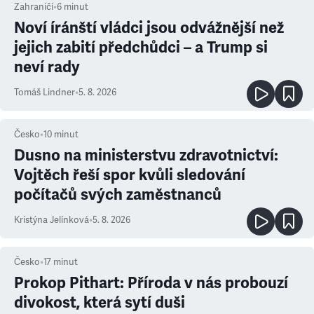
Zahraničí
•
6
minut
Noví íránští vládci jsou odvážnější než
jejich zabití předchůdci – a Trump si
neví rady
Tomáš Lindner
•
5. 8. 2026
Česko
•
10
minut
Dusno na ministerstvu zdravotnictví:
Vojtěch řeší spor kvůli sledování
počítačů svých zaměstnanců
Kristýna Jelínková
•
5. 8. 2026
Česko
•
17
minut
Prokop Pithart: Příroda v nás probouzí
divokost, která sytí duši