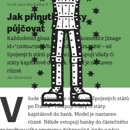
Audit Jana Macháčka
•
4. 11. 2008
•
4
minuty
Jak přinutit banky
půjčovat
Každodenní glosa o politice a ekonomice [image
id="120824790"]Všude v západním světě – od
Spojených států po Francii - vstupují vlády či
státy kapitálově do bank. Model je nastaven
různě.
Jan Macháček
V
šude v západním světě – od Spojených států
po Francii - vstupují vlády či státy
kapitálově do bank. Model je nastaven
různě. Někde vstupují banky do částečného
znárodňovacího programu dobrovolně, jinde o něco