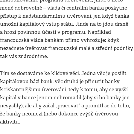
méně dobrovolně – vláda či centrální banka poskytne
přístup k nadstandardnímu úvěrování, jen když banka
umožní kapitálový vstup státu. Jinde na to jdou drsně
a hrozí povinnou účastí v programu. Například
francouzská vláda bankám přímo vyhrožuje: když
nezačnete úvěrovat francouzské malé a střední podniky,
tak vás znárodníme.
Tím se dostáváme ke klíčové věci. Jedna věc je posílit
kapitálovou bázi bank, věc druhá je přinutit banky
k riskantnějšímu úvěrování, tedy k tomu, aby se vyšší
kapitál v bance jenom nehromadil (aby si ho banky jen
nesyslily), ale aby začal „pracovat“ a promítl se do toho,
že banky neomezí (nebo dokonce zvýší) úvěrovou
aktivitu.