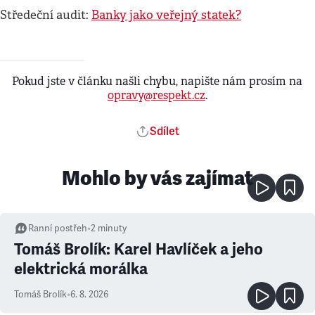
Středeční audit:
Banky jako veřejný statek?
Pokud jste v článku našli chybu, napište nám prosím na
opravy@respekt.cz
.
Sdílet
Mohlo by vás zajímat
Ranní postřeh
•
2
minuty
Tomáš Brolík: Karel Havlíček a jeho
elektrická morálka
Tomáš Brolík
•
6. 8. 2026