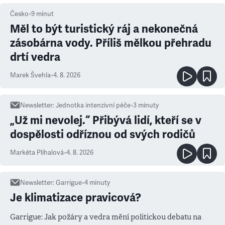
Česko
•
9
minut
Měl to být turistický ráj a nekonečná
zásobárna vody. Příliš mělkou přehradu
drtí vedra
Marek Švehla
•
4. 8. 2026
Newsletter
:
Jednotka intenzivní péče
•
3
minuty
„Už mi nevolej.“ Přibývá lidí, kteří se v
dospělosti odříznou od svých rodičů
Markéta Plíhalová
•
4. 8. 2026
Newsletter
:
Garrigue
•
4
minuty
Je klimatizace pravicová?
Garrigue: Jak požáry a vedra mění politickou debatu na