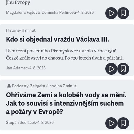
jihu Evropy
Magdaléna Fajtová
,
Dominika Perlínová
•
4. 8. 2026
Historie
•
11
minut
Kdo si objednal vraždu Václava III.
Usmrcení posledního Přemyslovce uvrhlo v roce 1306
České království do chaosu. Po 720 letech úvah a pátrání
známe jména podezřelých
Jan Adamec
•
4. 8. 2026
Podcasty
:
Zeitgeist
•
1 hodina 7 minut
Ohříváme Zemi a koloběh vody se mění.
Jak to souvisí s intenzivnějším suchem
a požáry v Evropě?
Štěpán Sedláček
•
4. 8. 2026