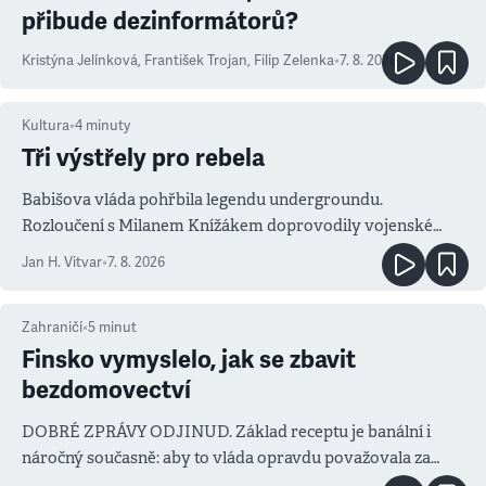
přibude dezinformátorů?
Kristýna Jelínková
,
František Trojan
,
Filip Zelenka
•
7. 8. 2026
Kultura
•
4
minuty
Tři výstřely pro rebela
Babišova vláda pohřbila legendu undergroundu.
Rozloučení s Milanem Knížákem doprovodily vojenské
salvy i kritika pokrokářů
Jan H. Vitvar
•
7. 8. 2026
Zahraničí
•
5
minut
Finsko vymyslelo, jak se zbavit
bezdomovectví
DOBRÉ ZPRÁVY ODJINUD. Základ receptu je banální i
náročný současně: aby to vláda opravdu považovala za
prioritu