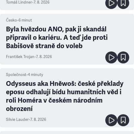
Tomáš Lindner
•
7. 8. 2026
Česko
•
6
minut
Byla hvězdou ANO, pak ji skandál
připravil o kariéru. A teď jde proti
Babišově straně do voleb
František Trojan
•
7. 8. 2026
Společnost
•
4
minuty
Odysseus aka Hněwoš: české překlady
eposu odhalují bídu humanitních věd i
roli Homéra v českém národním
obrození
Silvie Lauder
•
7. 8. 2026