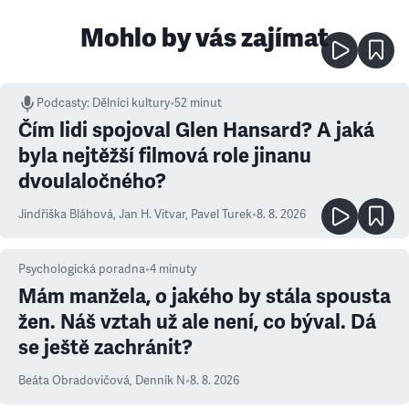
Mohlo by vás zajímat
Podcasty
:
Dělníci kultury
•
52 minut
Čím lidi spojoval Glen Hansard? A jaká
byla nejtěžší filmová role jinanu
dvoulaločného?
Jindřiška Bláhová
,
Jan H. Vitvar
,
Pavel Turek
•
8. 8. 2026
Psychologická poradna
•
4
minuty
Mám manžela, o jakého by stála spousta
žen. Náš vztah už ale není, co býval. Dá
se ještě zachránit?
Beáta Obradovičová
,
Denník N
•
8. 8. 2026