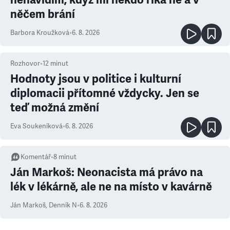
něčem brání
Barbora Kroužková
•
6. 8. 2026
Rozhovor
•
12
minut
Hodnoty jsou v politice i kulturní
diplomacii přítomné vždycky. Jen se
teď možná změní
Eva Soukeníková
•
6. 8. 2026
Komentář
•
8
minut
Ján Markoš: Neonacista má právo na
lék v lékárně, ale ne na místo v kavárně
Ján Markoš
,
Denník N
•
6. 8. 2026