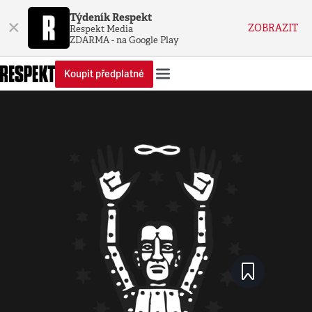
Týdeník Respekt
×
ZOBRAZIT
Respekt Media
ZDARMA - na Google Play
Koupit předplatné