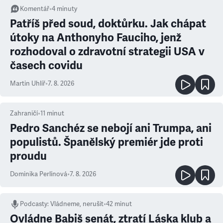
Komentář
•
4
minuty
Patříš před soud, doktůrku. Jak chápat
útoky na Anthonyho Fauciho, jenž
rozhodoval o zdravotní strategii USA v
časech covidu
Martin Uhlíř
•
7. 8. 2026
Zahraničí
•
11
minut
Pedro Sanchéz se nebojí ani Trumpa, ani
populistů. Španělský premiér jde proti
proudu
Dominika Perlínová
•
7. 8. 2026
Podcasty
:
Vládneme, nerušit
•
42 minut
Ovládne Babiš senát, ztratí Láska klub a