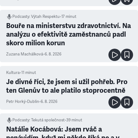
Podcasty
:
Výtah Respektu
•
17 minut
Bouře na ministerstvu zdravotnictví. Na
analýzu o efektivitě zaměstnanců padl
skoro milion korun
Zuzana Machálková
•
6. 8. 2026
Kultura
•
11
minut
Je divné říci, že jsem si užil pohřeb. Pro
ten Glenův to ale platilo stoprocentně
Petr Horký
•
Dublin
•
6. 8. 2026
Podcasty
:
Tekutá společnost
•
39 minut
Natálie Kocábová: Jsem rváč a
nenávidím, když mi někdo říká ne a v