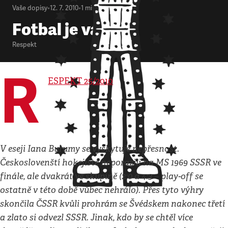
Vaše dopisy
•
12. 7. 2010
•
1
minuta
Fotbal je válka
Respekt
R
ESPEKT 25/2010
V eseji Iana Burumy se vyskytuje nepřesnost.
Českoslovenští hokejisté neporazili na MS 1969 SSSR ve
finále, ale dvakrát ve skupině (2:0 a 4:3 – play-off se
ostatně v této době vůbec nehrálo). Přes tyto výhry
skončila ČSSR kvůli prohrám se Švédskem nakonec třetí
a zlato si odvezl SSSR. Jinak, kdo by se chtěl více