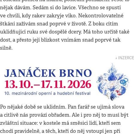
nějak dávám. Sedám si do lavice. Všechno se spustí
ve chvíli, kdy rakev zakryje víko. Nekontrolovatelné
štkání zažívám snad poprvé v životě. Z boku cítím
uklidňující ruku své dospělé dcery. Má toho určitě také
dost, a přesto její blízkost vnímám snad poprvé tak
silně.
↓ INZERCE
Po nějaké době se uklidním. Pan farář se ujímá slova
a citlivě nás provází obřadem. Ale i pro něj to musí být
zvláštní situace: v kostele má směsici lidí, kteří sem
chodí pravidelně, a těch, kteří do něj vstoupí jen při