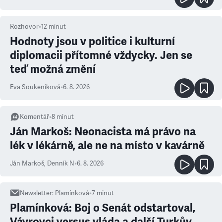
Rozhovor
•
12
minut
Hodnoty jsou v politice i kulturní
diplomacii přítomné vždycky. Jen se
teď možná změní
Eva Soukeníková
•
6. 8. 2026
Komentář
•
8
minut
Ján Markoš: Neonacista má právo na
lék v lékárně, ale ne na místo v kavárně
Ján Markoš
,
Denník N
•
6. 8. 2026
Newsletter
:
Plamínková
•
7
minut
Plamínková: Boj o Senát odstartoval,
Vávrovci versus vláda a další Turkův