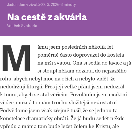
Jeden den v životě
•
22. 3. 2026
•
3
minuty
Na cestě z akvária
Vojtěch Svoboda
M
ámu jsem posledních několik let
poměrně často doprovázel do kostela
na mši svatou. Ona si sedla do lavice a já
si stoupl někam dozadu, do nejzazšího
rohu, abych nebyl moc na očích a nebylo vidět, že
nedodržuji liturgii. Přes její velké přání jsem nedozrál
k tomu, abych se stal věřícím. Povoláním jsem exaktní
vědec, možná to mám trochu složitější než ostatní.
Podvědomě jsem však zřejmě tušil, že se jednou ta
konstelace dramaticky obrátí. Že já budu sedět někde
vpředu a máma tam bude ležet čelem ke Kristu, ale