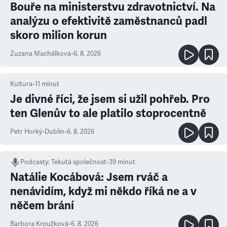
Bouře na ministerstvu zdravotnictví. Na
analýzu o efektivitě zaměstnanců padl
skoro milion korun
Zuzana Machálková
•
6. 8. 2026
Kultura
•
11
minut
Je divné říci, že jsem si užil pohřeb. Pro
ten Glenův to ale platilo stoprocentně
Petr Horký
•
Dublin
•
6. 8. 2026
Podcasty
:
Tekutá společnost
•
39 minut
Natálie Kocábová: Jsem rváč a
nenávidím, když mi někdo říká ne a v
něčem brání
Barbora Kroužková
•
6. 8. 2026