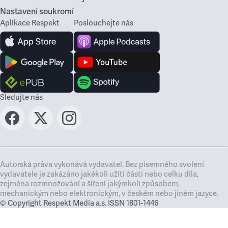
Nastavení soukromí
Aplikace Respekt
Poslouchejte nás
Sledujte nás
Autorská práva vykonává vydavatel. Bez písemného svolení
vydavatele je zakázáno jakékoli užití částí nebo celku díla,
zejména rozmnožování a šíření jakýmkoli způsobem,
mechanickým nebo elektronickým, v českém nebo jiném jazyce.
© Copyright Respekt Media a.s. ISSN 1801-1446