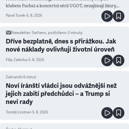
klubem Fuchs2 a koncertní sérií UGOT, nezajímají žánry,
ale atmosféra
Pavel Turek
•
5. 8. 2026
Newsletter
:
Sečteno, podtrženo
•
3
minuty
Dříve bezplatně, dnes s přirážkou. Jak
nové náklady ovlivňují životní úroveň
Filip Zelenka
•
5. 8. 2026
Zahraničí
•
6
minut
Noví íránští vládci jsou odvážnější než
jejich zabití předchůdci – a Trump si
neví rady
Tomáš Lindner
•
5. 8. 2026