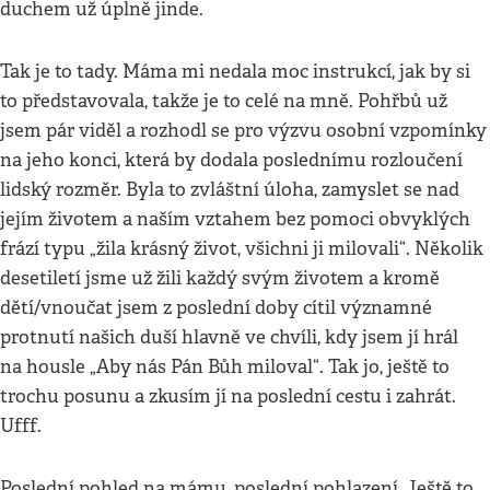
duchem už úplně jinde.
Tak je to tady. Máma mi nedala moc instrukcí, jak by si
to představovala, takže je to celé na mně. Pohřbů už
jsem pár viděl a rozhodl se pro výzvu osobní vzpomínky
na jeho konci, která by dodala poslednímu rozloučení
lidský rozměr. Byla to zvláštní úloha, zamyslet se nad
jejím životem a naším vztahem bez pomoci obvyklých
frází typu „žila krásný život, všichni ji milovali“. Několik
desetiletí jsme už žili každý svým životem a kromě
dětí/vnoučat jsem z poslední doby cítil významné
protnutí našich duší hlavně ve chvíli, kdy jsem jí hrál
na housle „Aby nás Pán Bůh miloval“. Tak jo, ještě to
trochu posunu a zkusím jí na poslední cestu i zahrát.
Ufff.
Poslední pohled na mámu, poslední pohlazení. Ještě to