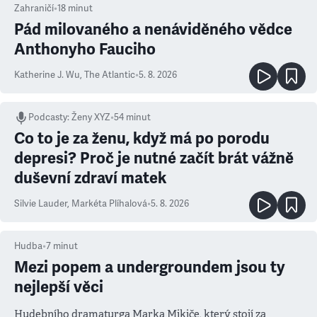
Zahraničí
•
18
minut
Pád milovaného a nenáviděného vědce
Anthonyho Fauciho
Katherine J. Wu
,
The Atlantic
•
5. 8. 2026
Podcasty
:
Ženy XYZ
•
54 minut
Co to je za ženu, když má po porodu
depresi? Proč je nutné začít brát vážně
duševní zdraví matek
Silvie Lauder
,
Markéta Plíhalová
•
5. 8. 2026
Hudba
•
7
minut
Mezi popem a undergroundem jsou ty
nejlepší věci
Hudebního dramaturga Marka Mikiče, který stojí za