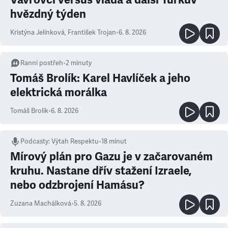
hvězdný týden
Kristýna Jelínková
,
František Trojan
•
6. 8. 2026
Ranní postřeh
•
2
minuty
Tomáš Brolík: Karel Havlíček a jeho
elektrická morálka
Tomáš Brolík
•
6. 8. 2026
Podcasty
:
Výtah Respektu
•
18 minut
Mírový plán pro Gazu je v začarovaném
kruhu. Nastane dřív stažení Izraele,
nebo odzbrojení Hamásu?
Zuzana Machálková
•
5. 8. 2026