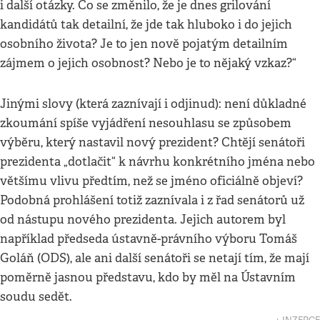
i další otázky. Co se změnilo, že je dnes grilování
kandidátů tak detailní, že jde tak hluboko i do jejich
osobního života? Je to jen nově pojatým detailním
zájmem o jejich osobnost? Nebo je to nějaký vzkaz?“
Jinými slovy (která zaznívají i odjinud): není důkladné
zkoumání spíše vyjádření nesouhlasu se způsobem
výběru, který nastavil nový prezident? Chtějí senátoři
prezidenta „dotlačit“ k návrhu konkrétního jména nebo
většímu vlivu předtím, než se jméno oficiálně objeví?
Podobná prohlášení totiž zaznívala i z řad senátorů už
od nástupu nového prezidenta. Jejich autorem byl
například předseda ústavně-právního výboru Tomáš
Goláň (ODS), ale ani další senátoři se netají tím, že mají
poměrně jasnou představu, kdo by měl na Ústavním
soudu sedět.