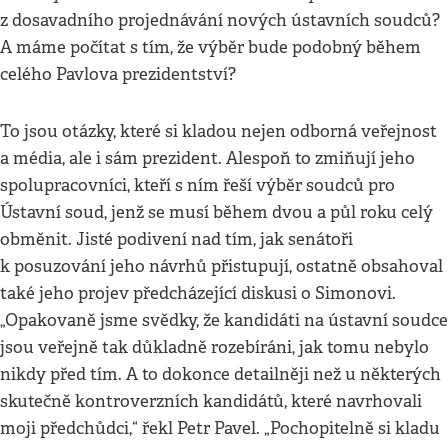
z dosavadního projednávání nových ústavních soudců?
A máme počítat s tím, že výběr bude podobný během
celého Pavlova prezidentství?
To jsou otázky, které si kladou nejen odborná veřejnost
a média, ale i sám prezident. Alespoň to zmiňují jeho
spolupracovníci, kteří s ním řeší výběr soudců pro
Ústavní soud, jenž se musí během dvou a půl roku celý
obměnit. Jisté podivení nad tím, jak senátoři
k posuzování jeho návrhů přistupují, ostatně obsahoval
také jeho projev předcházející diskusi o Simonovi.
„Opakovaně jsme svědky, že kandidáti na ústavní soudce
jsou veřejně tak důkladně rozebíráni, jak tomu nebylo
nikdy před tím. A to dokonce detailněji než u některých
skutečně kontroverzních kandidátů, které navrhovali
moji předchůdci,“ řekl Petr Pavel. „Pochopitelně si kladu