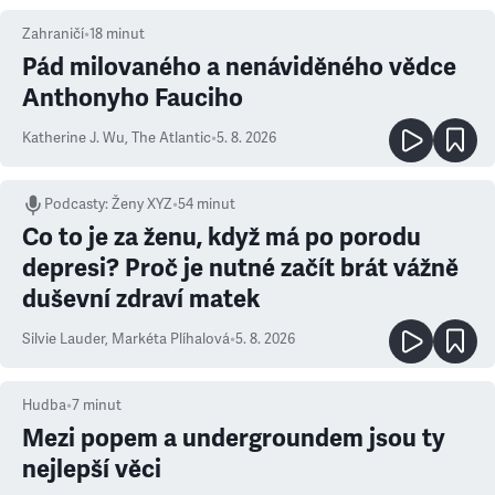
Zahraničí
•
18
minut
Pád milovaného a nenáviděného vědce
Anthonyho Fauciho
Katherine J. Wu
,
The Atlantic
•
5. 8. 2026
Podcasty
:
Ženy XYZ
•
54 minut
Co to je za ženu, když má po porodu
depresi? Proč je nutné začít brát vážně
duševní zdraví matek
Silvie Lauder
,
Markéta Plíhalová
•
5. 8. 2026
Hudba
•
7
minut
Mezi popem a undergroundem jsou ty
nejlepší věci