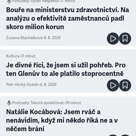
Podcasty
:
Výtah Respektu
•
17 minut
Bouře na ministerstvu zdravotnictví. Na
analýzu o efektivitě zaměstnanců padl
skoro milion korun
Zuzana Machálková
•
6. 8. 2026
Kultura
•
11
minut
Je divné říci, že jsem si užil pohřeb. Pro
ten Glenův to ale platilo stoprocentně
Petr Horký
•
Dublin
•
6. 8. 2026
Podcasty
:
Tekutá společnost
•
39 minut
Natálie Kocábová: Jsem rváč a
nenávidím, když mi někdo říká ne a v
něčem brání