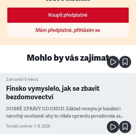
Koupit předplatné
Mám předplatné, přihlásím se
Mohlo by vás zajímat
Zahraničí
•
5
minut
Finsko vymyslelo, jak se zbavit
bezdomovectví
DOBRÉ ZPRÁVY ODJINUD. Základ receptu je banální i
náročný současně: aby to vláda opravdu považovala za
prioritu
Tomáš Lindner
•
7. 8. 2026