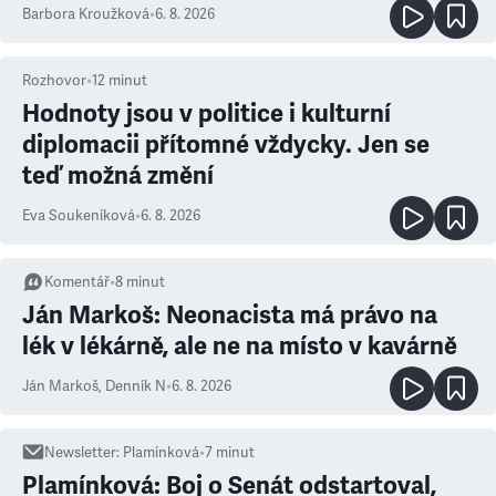
Barbora Kroužková
•
6. 8. 2026
Rozhovor
•
12
minut
Hodnoty jsou v politice i kulturní
diplomacii přítomné vždycky. Jen se
teď možná změní
Eva Soukeníková
•
6. 8. 2026
Komentář
•
8
minut
Ján Markoš: Neonacista má právo na
lék v lékárně, ale ne na místo v kavárně
Ján Markoš
,
Denník N
•
6. 8. 2026
Newsletter
:
Plamínková
•
7
minut
Plamínková: Boj o Senát odstartoval,