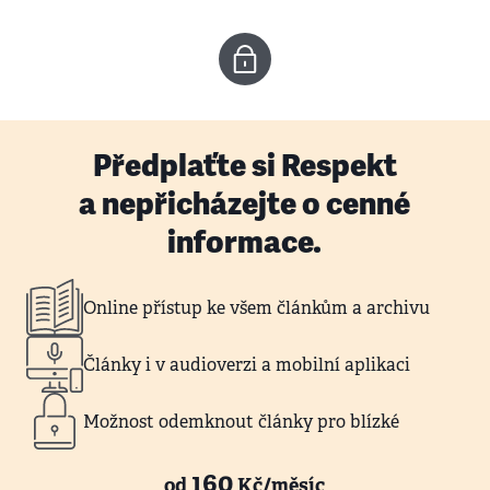
Předplaťte si Respekt
a nepřicházejte o cenné
informace.
Online přístup ke všem článkům a archivu
Články i v audioverzi a mobilní aplikaci
Možnost odemknout články pro blízké
160
od
Kč/měsíc