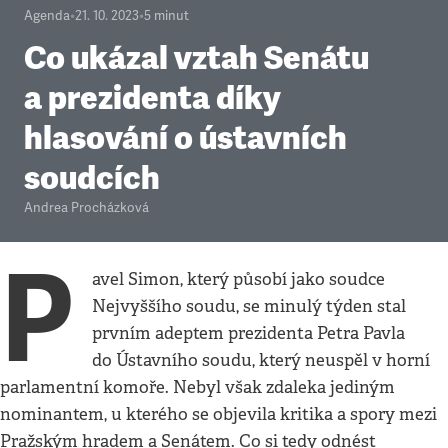
Agenda
•
21. 10. 2023
•
5
minut
Co ukázal vztah Senátu
a prezidenta díky
hlasování o ústavních
soudcích
Andrea Procházková
P
avel Simon, který působí jako soudce
Nejvyššího soudu, se minulý týden stal
prvním adeptem prezidenta Petra Pavla
do Ústavního soudu, který neuspěl v horní
parlamentní komoře. Nebyl však zdaleka jediným
nominantem, u kterého se objevila kritika a spory mezi
Pražským hradem a Senátem. Co si tedy odnést