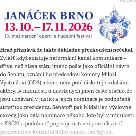
↓ INZERCE
Hrad přiznává, že takto důkladné přezkoušení nečekal.
Zvlášť když existuje neformální kanál komunikace –
dříve, než hlava státu jméno pošle jako oficiální návrh
do Senátu, oznámí ho předsedovi komory Miloši
Vystrčilovi (ODS) a ten o něm poté diskutuje s dalšími
aktéry. „V minulosti u navržených jmen často stačilo, že
jsou uznávaní v justici a jejich nominace je podpořená
autoritou prezidenta. Senátoři pak hlídali jen výslovné
excesy, jako byla nominace někoho, kdo byl v minulosti
v KSČM a podobně,“ popisuje ústavní právník a šéf
prezidentova konzultačního panelu Jan Kysela.