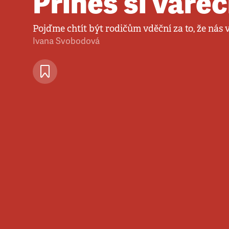
Přines si vaře
Pojďme chtít být rodičům vděční za to, že nás 
Ivana Svobodová