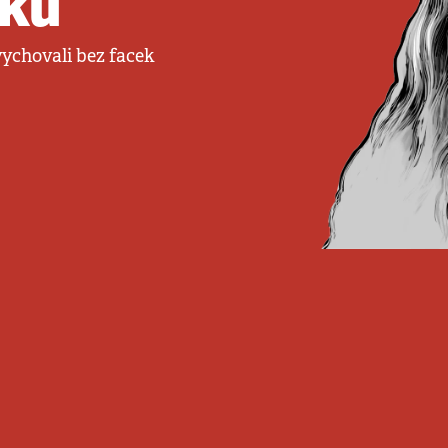
čku
vychovali bez facek