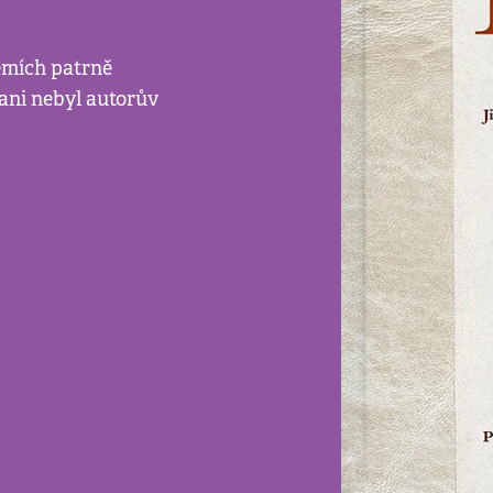
emích patrně
 ani nebyl autorův