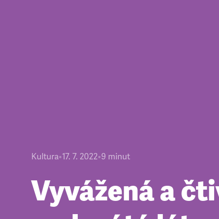
Kultura
•
17. 7. 2022
•
9
minut
Vyvážená a čt