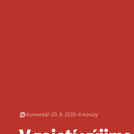
Komentář
•
20. 9. 2020
•
4
minuty