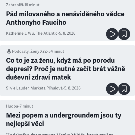
Zahraničí
•
18
minut
Pád milovaného a nenáviděného vědce
Anthonyho Fauciho
Katherine J. Wu
,
The Atlantic
•
5. 8. 2026
Podcasty
:
Ženy XYZ
•
54 minut
Co to je za ženu, když má po porodu
depresi? Proč je nutné začít brát vážně
duševní zdraví matek
Silvie Lauder
,
Markéta Plíhalová
•
5. 8. 2026
Hudba
•
7
minut
Mezi popem a undergroundem jsou ty
nejlepší věci