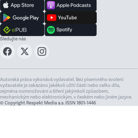
Sledujte nás
Autorská práva vykonává vydavatel. Bez písemného svolení
vydavatele je zakázáno jakékoli užití částí nebo celku díla,
zejména rozmnožování a šíření jakýmkoli způsobem,
mechanickým nebo elektronickým, v českém nebo jiném jazyce.
© Copyright Respekt Media a.s. ISSN 1801-1446