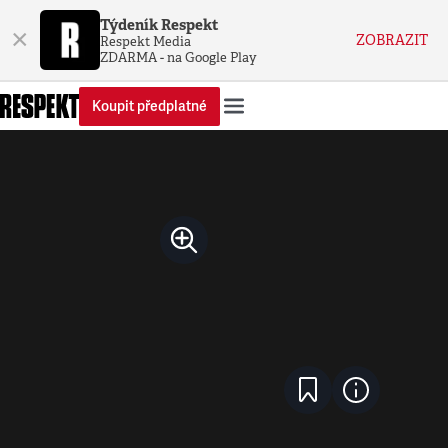
Týdeník Respekt
×
ZOBRAZIT
Respekt Media
ZDARMA - na Google Play
Koupit předplatné