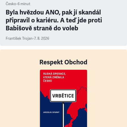
Česko
•
6
minut
Byla hvězdou ANO, pak jí skandál
připravil o kariéru. A teď jde proti
Babišově straně do voleb
František Trojan
•
7. 8. 2026
Respekt Obchod