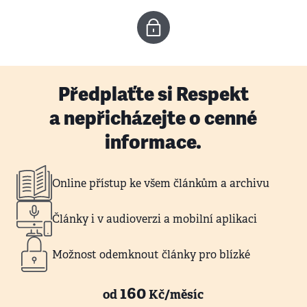
Předplaťte si Respekt
a nepřicházejte o cenné
informace.
Online přístup ke všem článkům a archivu
Články i v audioverzi a mobilní aplikaci
Možnost odemknout články pro blízké
160
od
Kč/měsíc