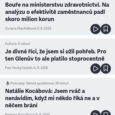
Bouře na ministerstvu zdravotnictví. Na
analýzu o efektivitě zaměstnanců padl
skoro milion korun
Zuzana Machálková
•
6. 8. 2026
Kultura
•
11
minut
Je divné říci, že jsem si užil pohřeb. Pro
ten Glenův to ale platilo stoprocentně
Petr Horký
•
Dublin
•
6. 8. 2026
Podcasty
:
Tekutá společnost
•
39 minut
Natálie Kocábová: Jsem rváč a
nenávidím, když mi někdo říká ne a v
něčem brání
Barbora Kroužková
•
6. 8. 2026