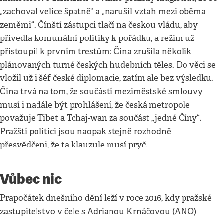
„zachoval velice špatně“ a „narušil vztah mezi oběma
zeměmi“. Čínští zástupci tlačí na českou vládu, aby
přivedla komunální politiky k pořádku, a režim už
přistoupil k prvním trestům: Čína zrušila několik
plánovaných turné českých hudebních těles. Do věci se
vložil už i šéf české diplomacie, zatím ale bez výsledku.
Čína trvá na tom, že součástí meziměstské smlouvy
musí i nadále být prohlášení, že česká metropole
považuje Tibet a Tchaj-wan za součást „jedné Číny“.
Pražští politici jsou naopak stejně rozhodně
přesvědčeni, že ta klauzule musí pryč.
Vůbec nic
Prapočátek dnešního dění leží v roce 2016, kdy pražské
zastupitelstvo v čele s Adrianou Krnáčovou (ANO)