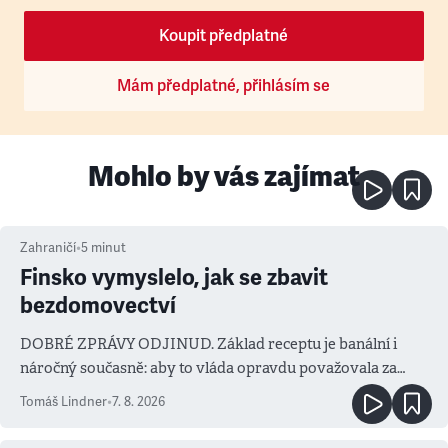
Koupit předplatné
Mám předplatné, přihlásím se
Mohlo by vás zajímat
Zahraničí
•
5
minut
Finsko vymyslelo, jak se zbavit
bezdomovectví
DOBRÉ ZPRÁVY ODJINUD. Základ receptu je banální i
náročný současně: aby to vláda opravdu považovala za
prioritu
Tomáš Lindner
•
7. 8. 2026