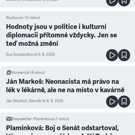
Rozhovor
•
12
minut
Hodnoty jsou v politice i kulturní
diplomacii přítomné vždycky. Jen se
teď možná změní
Eva Soukeníková
•
6. 8. 2026
Komentář
•
8
minut
Ján Markoš: Neonacista má právo na
lék v lékárně, ale ne na místo v kavárně
Ján Markoš
,
Denník N
•
6. 8. 2026
Newsletter
:
Plamínková
•
7
minut
Plamínková: Boj o Senát odstartoval,