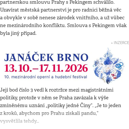
partnerskou smlouvu Prahy s Pekingem schválilo.
Uzavírat městská partnerství je pro radnici běžná věc
a obvykle v sobě nenese zárodek vnitřního, a už vůbec
ne mezinárodního konfliktu. Smlouva s Pekingem však
byla jiný případ.
↓ INZERCE
Její bod číslo 3 vedl k roztržce mezi magistrátními
politiky, protože v něm se Praha zavázala k výše
zmíněnému uznání „politiky jedné Číny“. „Je to jeden
z kroků, abychom pro Prahu získali pandu,“
vysvětlila tehdy…