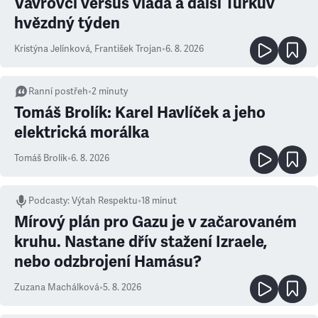
Vávrovci versus vláda a další Turkův
hvězdný týden
Kristýna Jelínková
,
František Trojan
•
6. 8. 2026
Ranní postřeh
•
2
minuty
Tomáš Brolík: Karel Havlíček a jeho
elektrická morálka
Tomáš Brolík
•
6. 8. 2026
Podcasty
:
Výtah Respektu
•
18 minut
Mírový plán pro Gazu je v začarovaném
kruhu. Nastane dřív stažení Izraele,
nebo odzbrojení Hamásu?
Zuzana Machálková
•
5. 8. 2026