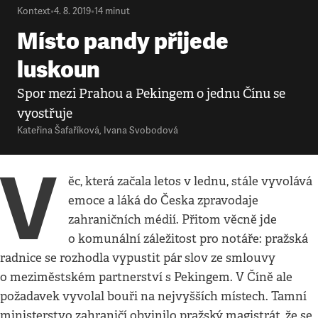
Kontext
•
4. 8. 2019
•
14
minut
Místo pandy přijede
luskoun
Spor mezi Prahou a Pekingem o jednu Čínu se
vyostřuje
Kateřina Šafaříková
,
Ivana Svobodová
V
ěc, která začala letos v lednu, stále vyvolává
emoce a láká do Česka zpravodaje
zahraničních médií. Přitom věcně jde
o komunální záležitost pro notáře: pražská
radnice se rozhodla vypustit pár slov ze smlouvy
o meziměstském partnerství s Pekingem. V Číně ale
požadavek vyvolal bouři na nejvyšších místech. Tamní
ministerstvo zahraničí obvinilo pražský magistrát, že se