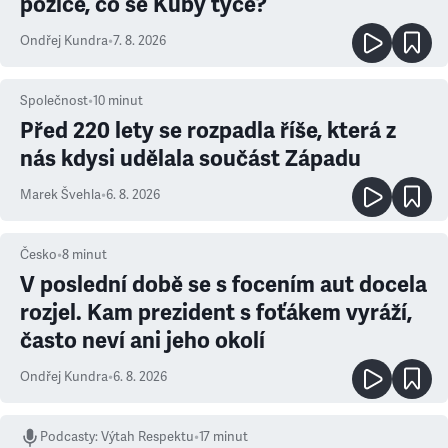
pozice, co se Kuby týče?
Ondřej Kundra
•
7. 8. 2026
Společnost
•
10
minut
Před 220 lety se rozpadla říše, která z
nás kdysi udělala součást Západu
Marek Švehla
•
6. 8. 2026
Česko
•
8
minut
V poslední době se s focením aut docela
rozjel. Kam prezident s foťákem vyráží,
často neví ani jeho okolí
Ondřej Kundra
•
6. 8. 2026
Podcasty
:
Výtah Respektu
•
17 minut